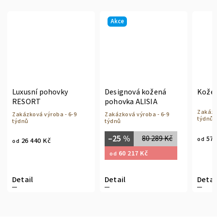
Akce
Luxusní pohovky
Designová kožená
Kože
RESORT
pohovka ALISIA
Zakázk
Zakázková výroba - 6-9
Zakázková výroba - 6-9
týdnů
týdnů
týdnů
–25 %
80 289 Kč
57 
od
26 440 Kč
od
60 217 Kč
od
Detail
Detail
Detai