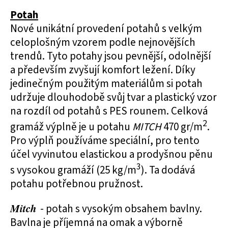
Potah
Nové unikátní provedení potahů s velkým
celoplošným vzorem podle nejnovějších
trendů. Tyto potahy jsou pevnější, odolnější
a především zvyšují komfort ležení. Díky
jedinečným použitým materiálům si potah
udržuje dlouhodobě svůj tvar a plastický vzor
na rozdíl od potahů s PES rounem. Celková
2
gramáž výplně je u potahu
MITCH
470 gr/m
.
Pro výplň používáme speciální, pro tento
účel vyvinutou elastickou a prodyšnou pěnu
3
s vysokou gramáží (25 kg/m
). Ta dodává
potahu potřebnou pružnost.
Mitch
- potah s vysokým obsahem bavlny.
Bavlna je příjemná na omak a výborně