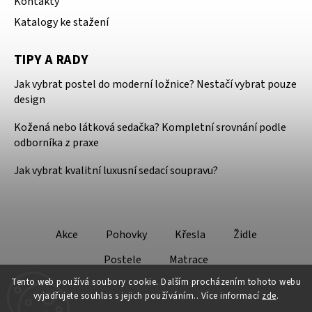
Kontakty
Katalogy ke stažení
TIPY A RADY
Jak vybrat postel do moderní ložnice? Nestačí vybrat pouze
design
Kožená nebo látková sedačka? Kompletní srovnání podle
odborníka z praxe
Jak vybrat kvalitní luxusní sedací soupravu?
Akce
Pohovky
Křesla
Židle
Postele
Matrace
Tento web používá soubory cookie. Dalším procházením tohoto webu
vyjadřujete souhlas s jejich používáním.. Více informací
zde
.