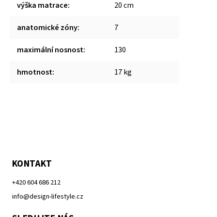
výška matrace
:
20 cm
anatomické zóny
:
7
maximální nosnost
:
130
hmotnost
:
17 kg
KONTAKT
+420 604 686 212
info@design-lifestyle.cz