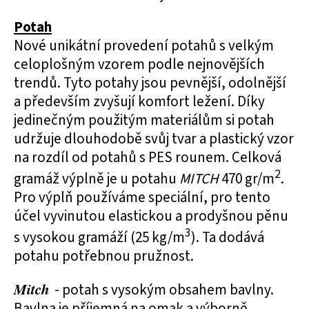
Potah
Nové unikátní provedení potahů s velkým
celoplošným vzorem podle nejnovějších
trendů. Tyto potahy jsou pevnější, odolnější
a především zvyšují komfort ležení. Díky
jedinečným použitým materiálům si potah
udržuje dlouhodobě svůj tvar a plastický vzor
na rozdíl od potahů s PES rounem. Celková
2
gramáž výplně je u potahu
MITCH
470 gr/m
.
Pro výplň používáme speciální, pro tento
účel vyvinutou elastickou a prodyšnou pěnu
3
s vysokou gramáží (25 kg/m
). Ta dodává
potahu potřebnou pružnost.
Mitch
- potah s vysokým obsahem bavlny.
Bavlna je příjemná na omak a výborně