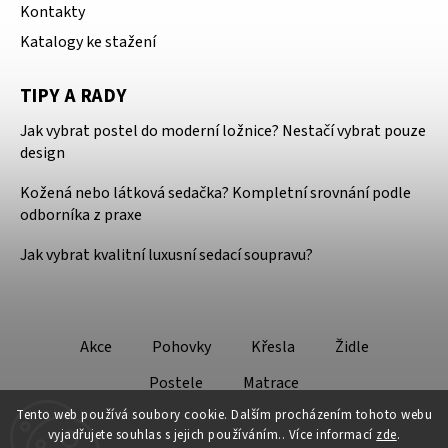
Kontakty
Katalogy ke stažení
TIPY A RADY
Jak vybrat postel do moderní ložnice? Nestačí vybrat pouze
design
Kožená nebo látková sedačka? Kompletní srovnání podle
odborníka z praxe
Jak vybrat kvalitní luxusní sedací soupravu?
Akce
Pohovky
Křesla
Židle
Postele
Matrace
Tento web používá soubory cookie. Dalším procházením tohoto webu
vyjadřujete souhlas s jejich používáním.. Více informací
zde
.