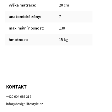
výška matrace
:
20 cm
anatomické zóny
:
7
maximální nosnost
:
130
hmotnost
:
15 kg
KONTAKT
+420 604 686 212
info@design-lifestyle.cz