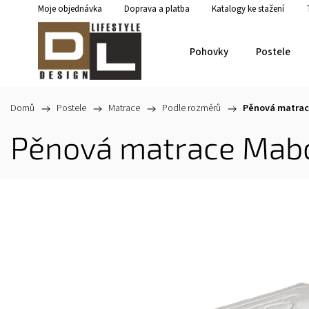
Moje objednávka
Doprava a platba
Katalogy ke stažení
Pohovky
Postele
Domů
/
Postele
/
Matrace
/
Podle rozměrů
/
Pěnová matrac
Pěnová matrace Mab