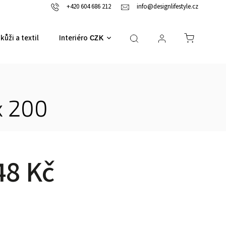
+420 604 686 212
info@designlifestyle.cz
kůži a textil
Interiérové doplňky
CZK
x 200
48 Kč