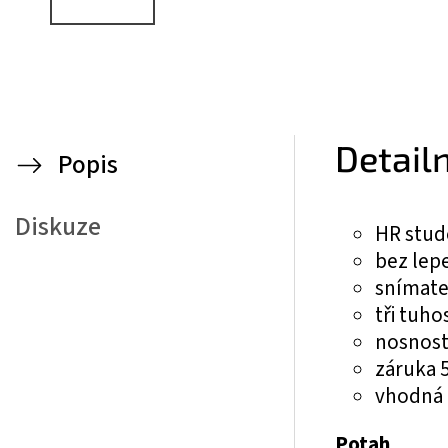
Detail
Popis
Diskuze
HR stud
bez lep
snímate
tři tuhos
nosnost 
záruka 5
vhodná 
Potah