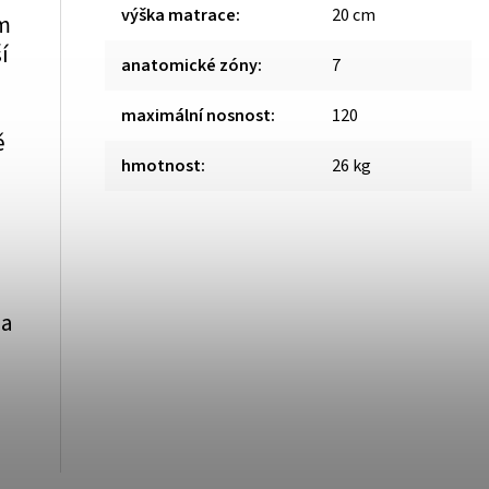
výška matrace
:
20 cm
em
í
anatomické zóny
:
7
m
maximální nosnost
:
120
ě
hmotnost
:
26 kg
na