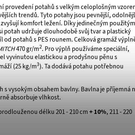
ní provedení potahů s velkým celoplošným vzor
ějších trendů. Tyto potahy jsou pevnější, odolnějš
zvyšují komfort ležení. Díky jedinečným použitý
i potah udržuje dlouhodobě svůj tvar a plastický
díl od potahů s PES rounem. Celková gramáž výpln
2
MITCH
470 gr/m
. Pro výplň používáme speciální,
el vyvinutou elastickou a prodyšnou pěnu s
3
máží (25 kg/m
). Ta dodává potahu potřebnou
ah s vysokým obsahem bavlny. Bavlna je příjemná 
rně absorbuje vlhkost.
prodlouženou délku 201 - 210 cm
+ 10%
, 211 - 220