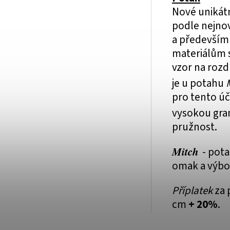
Nové unikát
podle nejnov
a především 
materiálům s
vzor na roz
je u potahu
pro tento úč
vysokou gra
pružnost.
Mitch
- pot
omak a výbo
Příplatek
za 
cm
+ 20%
.