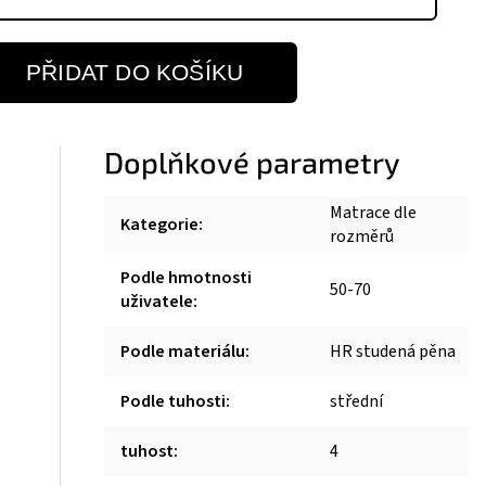
PŘIDAT DO KOŠÍKU
Doplňkové parametry
Matrace dle
Kategorie
:
rozměrů
Podle hmotnosti
50-70
uživatele
:
Podle materiálu
:
HR studená pěna
Podle tuhosti
:
střední
tuhost
:
4