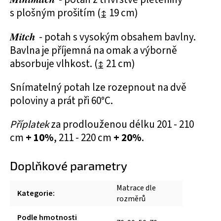
s plošným prošitím (↨ 19 cm)
Mitch
- potah s vysokým obsahem bavlny.
Bavlna je příjemná na omak a výborně
absorbuje vlhkost. (↨ 21 cm)
Snímatelný potah lze rozepnout na dvě
poloviny a prát při 60°C.
Příplatek
za prodlouženou délku 201 - 210
cm
+ 10%
, 211 - 220 cm
+ 20%
.
Doplňkové parametry
Matrace dle
Kategorie
:
rozměrů
Podle hmotnosti