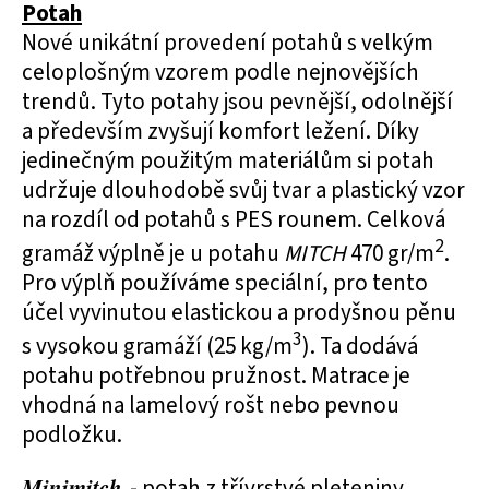
Potah
Nové unikátní provedení potahů s velkým
celoplošným vzorem podle nejnovějších
trendů. Tyto potahy jsou pevnější, odolnější
a především zvyšují komfort ležení. Díky
jedinečným použitým materiálům si potah
udržuje dlouhodobě svůj tvar a plastický vzor
na rozdíl od potahů s PES rounem. Celková
2
gramáž výplně je u potahu
MITCH
470 gr/m
.
Pro výplň používáme speciální, pro tento
účel vyvinutou elastickou a prodyšnou pěnu
3
s vysokou gramáží (25 kg/m
). Ta dodává
potahu potřebnou pružnost. Matrace je
vhodná na lamelový rošt nebo pevnou
podložku.
Minimitch
- potah z třívrstvé pleteniny