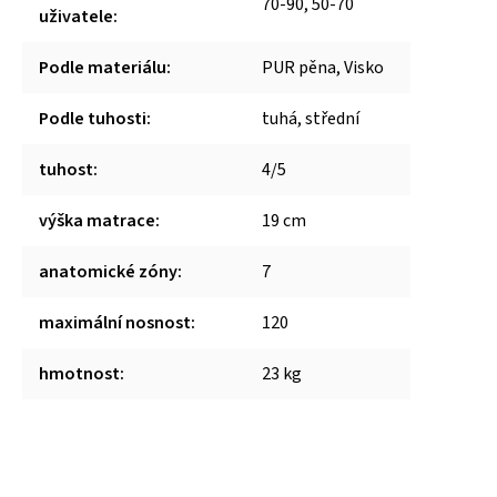
70-90, 50-70
uživatele
:
Podle materiálu
:
PUR pěna, Visko
Podle tuhosti
:
tuhá, střední
tuhost
:
4/5
výška matrace
:
19 cm
anatomické zóny
:
7
maximální nosnost
:
120
hmotnost
:
23 kg