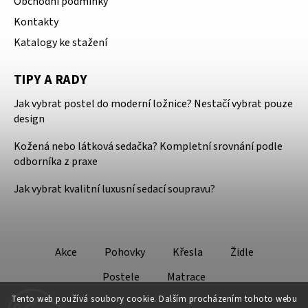
Obchodní podmínky
Kontakty
Katalogy ke stažení
TIPY A RADY
Jak vybrat postel do moderní ložnice? Nestačí vybrat pouze
design
Kožená nebo látková sedačka? Kompletní srovnání podle
odborníka z praxe
Jak vybrat kvalitní luxusní sedací soupravu?
Akce
Pohovky
Křesla
Židle
Postele
Matrace
Tento web používá soubory cookie. Dalším procházením tohoto webu