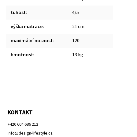
tuhost
:
4/5
výška matrace
:
21 cm
maximální nosnost
:
120
hmotnost
:
13 kg
KONTAKT
+420 604 686 212
info@design-lifestyle.cz