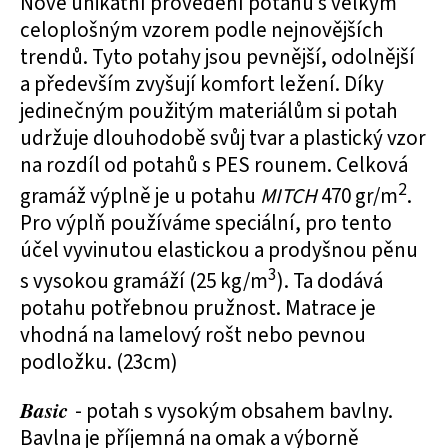
Nové unikátní provedení potahů s velkým
celoplošným vzorem podle nejnovějších
trendů. Tyto potahy jsou pevnější, odolnější
a především zvyšují komfort ležení. Díky
jedinečným použitým materiálům si potah
udržuje dlouhodobě svůj tvar a plastický vzor
na rozdíl od potahů s PES rounem. Celková
2
gramáž výplně je u potahu
MITCH
470 gr/m
.
Pro výplň používáme speciální, pro tento
účel vyvinutou elastickou a prodyšnou pěnu
3
s vysokou gramáží (25 kg/m
). Ta dodává
potahu potřebnou pružnost. Matrace je
vhodná na lamelový rošt nebo pevnou
podložku. (23cm)
Basic
- potah s vysokým obsahem bavlny.
Bavlna je příjemná na omak a výborně