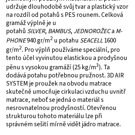
udržuje dlouhodobě svůj tvar a plastický vzor
na rozdíl od potahů s PES rounem. Celková
gramáž výplně je u
potahů
SILVER
,
BAMBUS
,
JEDNOROŽEC
a
M-
2
PHONE
940 gr/m
u potahu
SEACELL
1600
2
gr/m
. Pro výplň používáme speciální, pro
tento účel vyvinutou elastickou a prodyšnou
3
pěnu s vysokou gramáží (25 kg/m
). Ta
dodává potahu potřebnou pružnost. 3D AIR
SYSTEM je proužek na obvodu matrace
skutečně umocňuje cirkulaci vzduchu uvnitř
matrace, neboť se jedná o materiál s
nesrovnatelnou prodyšností. Otevřenou
strukturou tohoto materiálu lze při
správném sešití mírně vidět jádro matrace.