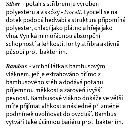
Silver
- potah s stříbrem je vyroben
polyesteru a viskózy -
lyocell
. Lyocell se na
dotek podobá hedvábí a struktura připomíná
polyester, chladí jako plátno a hřeje jako
vlna. Vyniká mimořádnou absorpční
schopností a lehkostí. Ionty stříbra aktivně
působí proti bakteriím.
Bambus
- vrchní látka s bambusovým
vláknem, jež je extrahováno přímo z
bambusového stébla dodává potahu
příjemnou měkkost a zároveň i vyšší
pevnost. Bambusové vlákno dokáže ve větší
míře přijímat vlhkost a následně při změně
podmínek uvolňovat do ovzduší. Bambus
vytváří také účinnou bariéru proti bakteriím.