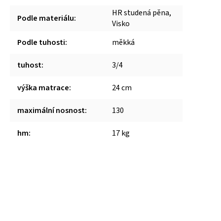
HR studená pěna,
Podle materiálu
:
Visko
Podle tuhosti
:
měkká
tuhost
:
3/4
výška matrace
:
24 cm
maximální nosnost
:
130
hm
:
17 kg