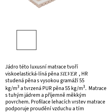
Jádro této luxusní matrace tvoří
viskoelastická-líná pěna
SILVER
, HR
studená pěna s vysokou gramáží 55
3
3
kg/m
a tvrzená PUR pěna 55 kg/m
. Matrace
s tuhým jádrem a příjemně měkkým
povrchem. Profilace lehacích vrstev matrace
podporuje proudění vzduchu a tím