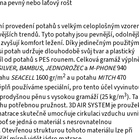
na pevný nebo laťový rošt
ní provedení potahů s velkým celoplošným vzor
ějších trendů. Tyto potahy jsou pevnější, odolnějš
zvyšují komfort ležení. Díky jedinečným použitý
i potah udržuje dlouhodobě svůj tvar a plastický
díl od potahů s PES rounem. Celková gramáž výpln
SILVER
,
BAMBUS
,
JEDNOROŽEC
a
M-PHONE
940
2
tahu
SEACELL
1600 gr/m
a u potahu
MITCH
470
výplň používáme speciální, pro tento účel vyvinuto
3
a prodyšnou pěnu s vysokou gramáží (25 kg/m
). Ta
hu potřebnou pružnost. 3D AIR SYSTEM je prouže
atrace skutečně umocňuje cirkulaci vzduchu uvni
oť se jedná o materiál s nesrovnatelnou
 Otevřenou strukturou tohoto materiálu lze při
ití mírně vidět jádro matrace.