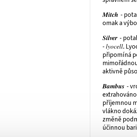
Mitch
- pot
omak a výbo
Silver
- pota
-
lyocell
. Lyo
připomíná po
mimořádnou a
aktivně půso
Bambus
- v
extrahováno
příjemnou m
vlákno dokáž
změně podmí
účinnou bari