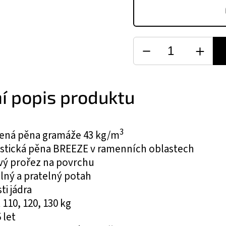
ní popis produktu
3
ená pěna gramáže 43 kg/m
astická pěna BREEZE v ramenních oblastech
vý prořez na povrchu
lný a pratelný potah
ti jádra
110, 120, 130 kg
 let