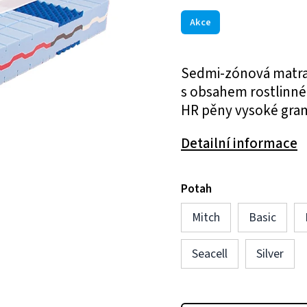
Akce
Sedmi-zónová matra
s obsahem rostlinnéh
HR pěny vysoké gra
Detailní informace
Potah
Mitch
Basic
Seacell
Silver