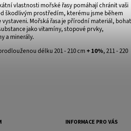
kátní vlastnosti mořské řasy pomáhají chránit vaši
d škodlivým prostředím, kterému jsme během
vystaveni. Mořská řasa je přírodní materiál, boha
substance jako vitamíny, stopové prvky,
y a minerály.
prodlouženou délku 201 - 210 cm
+ 10%
, 211 - 220
M
INFORMACE PRO VÁS