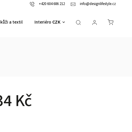
+420 604 686 212
info@designlifestyle.cz
kůži a textil
Interiérové doplňky
CZK
34 Kč