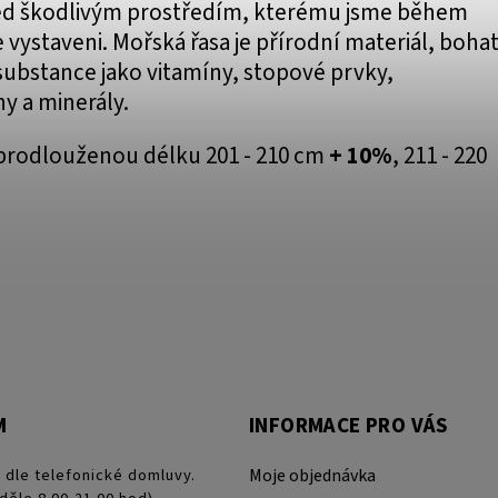
d škodlivým prostředím, kterému jsme během
vystaveni. Mořská řasa je přírodní materiál, boha
substance jako vitamíny, stopové prvky,
y a minerály.
prodlouženou délku 201 - 210 cm
+ 10%
, 211 - 220
M
INFORMACE PRO VÁS
 dle telefonické domluvy.
Moje objednávka