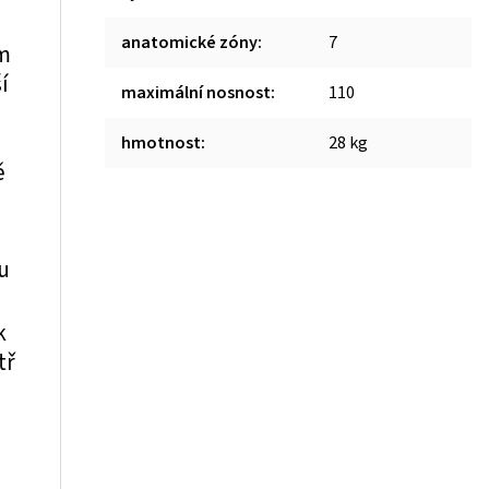
anatomické zóny
:
7
em
í
maximální nosnost
:
110
m
hmotnost
:
28 kg
ě
u
k
tř