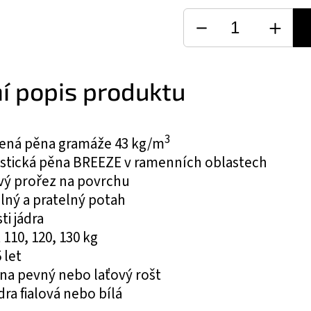
ní popis produktu
3
ená pěna gramáže 43 kg/m
astická pěna BREEZE v ramenních oblastech
vý prořez na povrchu
lný a pratelný potah
ti jádra
110, 120, 130 kg
 let
na pevný nebo laťový rošt
dra fialová nebo bílá