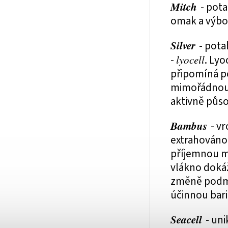
Mitch
- pot
omak a výbo
Silver
- pota
-
lyocell
. Lyo
připomíná po
mimořádnou a
aktivně půso
Bambus
- v
extrahováno
příjemnou m
vlákno dokáž
změně podmí
účinnou bari
Seacell
- uni