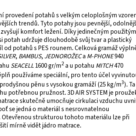
ní provedení potahů s velkým celoplošným vzor
ějších trendů. Tyto potahy jsou pevnější, odolnějš
zvyšují komfort ležení. Díky jedinečným použitý
i potah udržuje dlouhodobě svůj tvar a plastický
díl od potahů s PES rounem. Celková gramáž výpln
SILVER
,
BAMBUS
,
JEDNOROŽEC
a
M-PHONE
940
2
tahu
SEACELL
1600 gr/m
a u potahu
MITCH
470
výplň používáme speciální, pro tento účel vyvinuto
3
a prodyšnou pěnu s vysokou gramáží (25 kg/m
). Ta
hu potřebnou pružnost. 3D AIR SYSTEM je prouže
atrace skutečně umocňuje cirkulaci vzduchu uvni
oť se jedná o materiál s nesrovnatelnou
 Otevřenou strukturou tohoto materiálu lze při
ití mírně vidět jádro matrace.