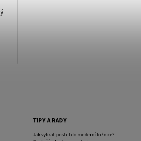
tý
TIPY A RADY
Jak vybrat postel do moderní ložnice?