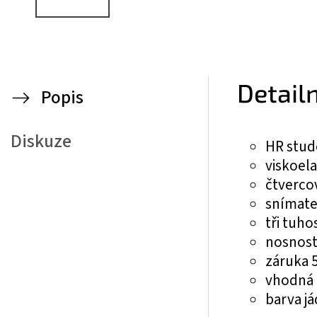
Detail
Popis
Diskuze
HR stud
viskoel
čtverco
snímate
tři tuhos
nosnost 
záruka 5
vhodná 
barva já