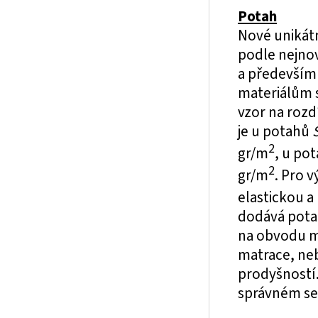
Potah
Nové unikát
podle nejnov
a především 
materiálům s
vzor na roz
je u potahů
2
gr/m
, u po
2
gr/m
. Pro 
elastickou 
dodává pota
na obvodu m
matrace, neb
prodyšností.
správném seš