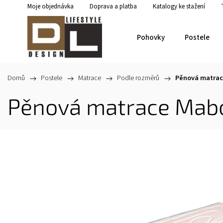
Moje objednávka
Doprava a platba
Katalogy ke stažení
Pohovky
Postele
Domů
/
Postele
/
Matrace
/
Podle rozměrů
/
Pěnová matrace
Pěnová matrace Mabo