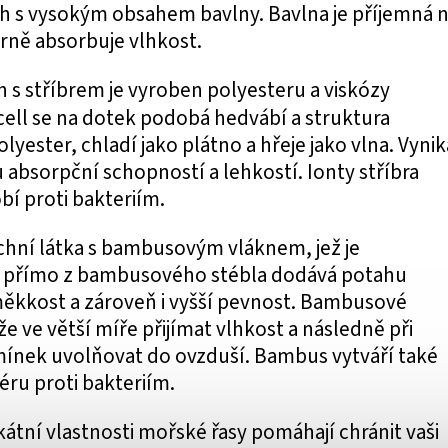
ah s vysokým obsahem bavlny. Bavlna je příjemná 
rně absorbuje vlhkost.
h s stříbrem je vyroben polyesteru a viskózy
cell se na dotek podobá hedvábí a struktura
lyester, chladí jako plátno a hřeje jako vlna. Vynik
bsorpční schopností a lehkostí. Ionty stříbra
bí proti bakteriím.
rchní látka s bambusovým vláknem, jež je
 přímo z bambusového stébla dodává potahu
ěkkost a zároveň i vyšší pevnost. Bambusové
e ve větší míře přijímat vlhkost a následně při
nek uvolňovat do ovzduší. Bambus vytváří také
éru proti bakteriím.
kátní vlastnosti mořské řasy pomáhají chránit vaši