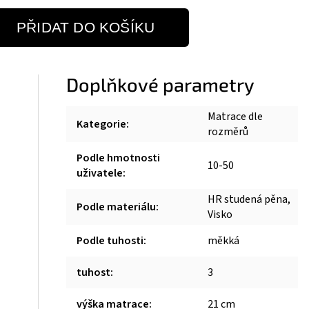
PŘIDAT DO KOŠÍKU
Doplňkové parametry
Matrace dle
Kategorie
:
rozměrů
Podle hmotnosti
10-50
uživatele
:
HR studená pěna,
Podle materiálu
:
Visko
Podle tuhosti
:
měkká
tuhost
:
3
výška matrace
:
21 cm