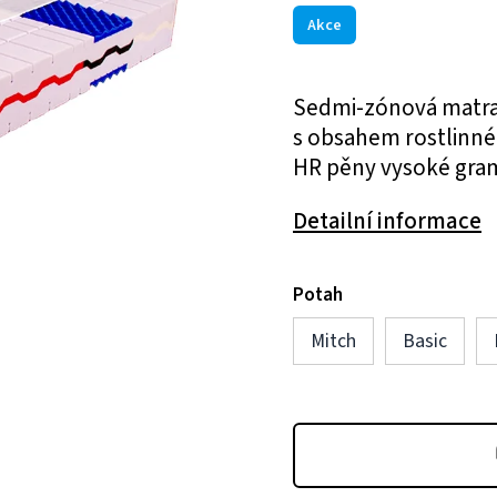
Akce
Sedmi-zónová matra
s obsahem rostlinnéh
HR pěny vysoké gra
Detailní informace
Potah
Mitch
Basic