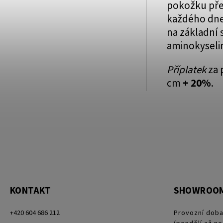
pokožku pře
každého dne 
na základní 
aminokyselin
Příplatek
za 
cm
+ 20%
.
KONTAKT
SHOWROO
+420 604 686 212
Provozní doba