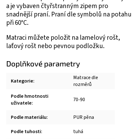
a je vybaven čtyřstranným zipem pro
snadnější praní. Praní dle symbolů na potahu
při 60°C.
Matraci můžete položit na lamelový rošt,
laťový rošt nebo pevnou podložku.
Doplňkové parametry
Matrace dle
Kategorie
:
rozměrů
Podle hmotnosti
70-90
uživatele
:
Podle materiálu
:
PUR pěna
Podle tuhosti
:
tuhá