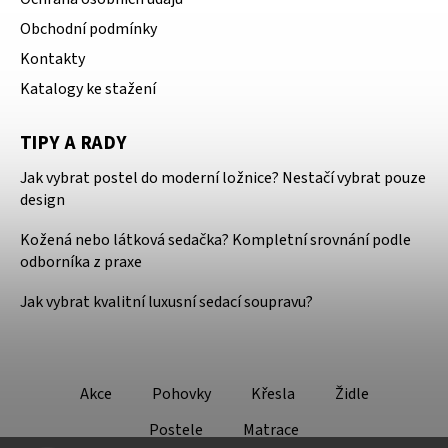
Obchodní podmínky
Kontakty
Katalogy ke stažení
TIPY A RADY
Jak vybrat postel do moderní ložnice? Nestačí vybrat pouze
design
Kožená nebo látková sedačka? Kompletní srovnání podle
odborníka z praxe
Jak vybrat kvalitní luxusní sedací soupravu?
Akce
Pohovky
Křesla
Židle
Postele
Matrace