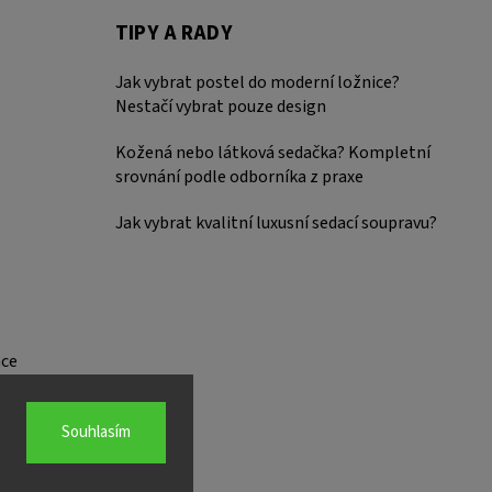
TIPY A RADY
Jak vybrat postel do moderní ložnice?
Nestačí vybrat pouze design
Kožená nebo látková sedačka? Kompletní
srovnání podle odborníka z praxe
Jak vybrat kvalitní luxusní sedací soupravu?
ce
Souhlasím