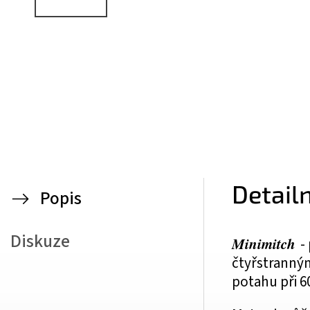
Detail
Popis
Diskuze
Minimitch
-
čtyřstranným
potahu při 6