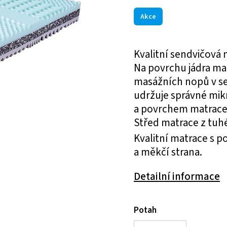
Akce
Kvalitní sendvičová
Na povrchu jádra mat
masážních nopů v se
udržuje správné mik
a povrchem matrace,
Střed matrace z tuhé
Kvalitní matrace s 
a měkčí strana.
Detailní informace
Potah