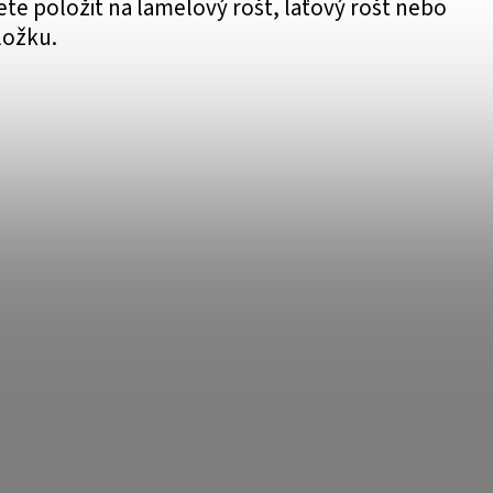
te položit na lamelový rošt, laťový rošt nebo
ložku.