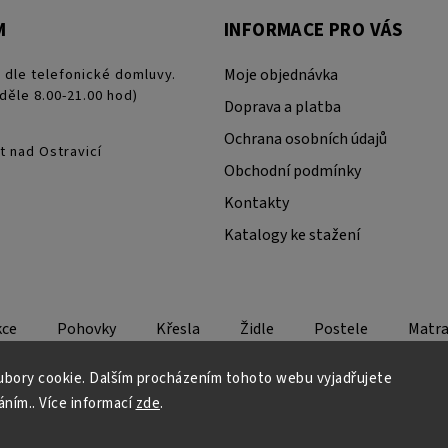
M
INFORMACE PRO VÁS
 dle telefonické domluvy.
Moje objednávka
děle 8.00-21.00 hod)
Doprava a platba
Ochrana osobních údajů
t nad Ostravicí
Obchodní podmínky
Kontakty
Katalogy ke stažení
kce
Pohovky
Křesla
Židle
Postele
Matra
bory cookie. Dalším procházením tohoto webu vyjadřujete
áním.. Více informací
zde
.
Copyright 2026
Design - Lifestyle
. Všechna práva vyhrazena.
Grafický návrh vytvořil a nakódoval
Shoptak.cz