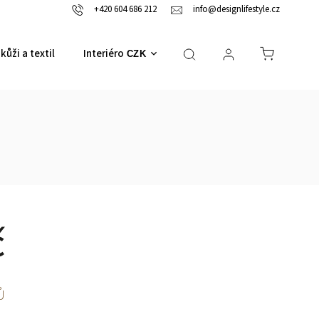
+420 604 686 212
info@designlifestyle.cz
kůži a textil
Interiérové doplňky
CZK
č
Ů