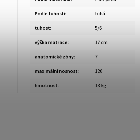
Podle tuhosti
:
tuhá
tuhost
:
5/6
výška matrace
:
17 cm
anatomické zóny
:
7
maximální nosnost
:
120
hmotnost
:
13 kg