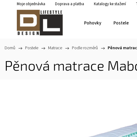
Moje objednávka
Doprava a platba
Katalogy ke stažení
Pohovky
Postele
Domů
/
Postele
/
Matrace
/
Podle rozměrů
/
Pěnová matrac
Pěnová matrace Mab