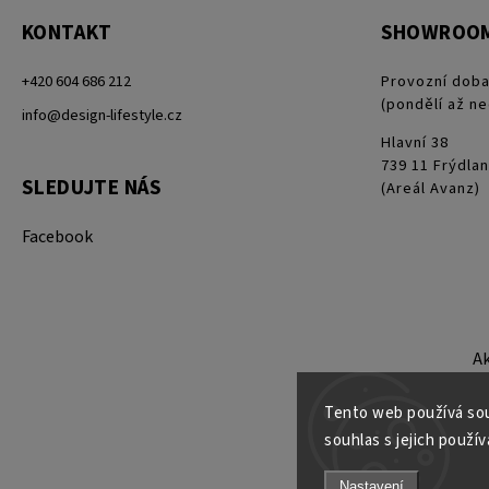
KONTAKT
SHOWROO
+420 604 686 212
Provozní doba
(pondělí až ne
info@design-lifestyle.cz
Hlavní 38
739 11 Frýdlan
SLEDUJTE NÁS
(Areál Avanz)
Facebook
A
Tento web používá sou
souhlas s jejich použív
Nastavení