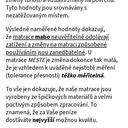
změny
tuhosti
a
vizuální změny
na povrchu.
Tyto hodnoty jsou srovnávány s
nezatěžovaným místem.
Výsledné naměřené hodnoty dokazují,
že
matrace
mabo
neuvěřitelně odolávají
zatížení a změny na matraci způsobené
používáním jsou zanedbatelné
. U
matrace
MESTE
je změna dokonce tak malá,
že je vzhledem k uváděné nejistotě měření
(tolerance přesnosti)
těžko měřitelná
.
To vše jen dokazuje, že naše matrace jsou
vyrobeny ze špičkových materiálů a velmi
poctivým způsobem zpracování. To
znamená, že za Vaše peníze
dostáváte
nejvyšší
možnou kvalitu.