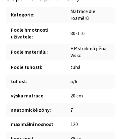
Matrace dle
Kategorie
:
rozměrů
Podle hmotnosti
80-110
uživatele
:
HR studená pěna,
Podle materiálu
:
Visko
Podle tuhosti
:
tuhá
tuhost
:
5/6
výška matrace
:
20 cm
anatomické zóny
:
7
maximální nosnost
:
120
hmotnost
:
38 kg