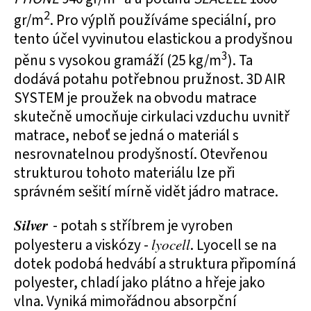
2
gr/m
. Pro výplň používáme speciální, pro
tento účel vyvinutou elastickou a prodyšnou
3
pěnu s vysokou gramáží (25 kg/m
). Ta
dodává potahu potřebnou pružnost. 3D AIR
SYSTEM je proužek na obvodu matrace
skutečně umocňuje cirkulaci vzduchu uvnitř
matrace, neboť se jedná o materiál s
nesrovnatelnou prodyšností. Otevřenou
strukturou tohoto materiálu lze při
správném sešití mírně vidět jádro matrace.
Silver
- potah s stříbrem je vyroben
polyesteru a viskózy -
lyocell
. Lyocell se na
dotek podobá hedvábí a struktura připomíná
polyester, chladí jako plátno a hřeje jako
vlna. Vyniká mimořádnou absorpční