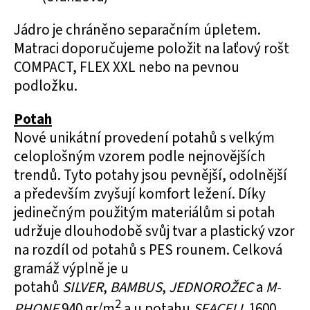
Jádro je chráněno separačním úpletem.
Matraci doporučujeme položit na laťový rošt
COMPACT, FLEX XXL nebo na pevnou
podložku.
Potah
Nové unikátní provedení potahů s velkým
celoplošným vzorem podle nejnovějších
trendů. Tyto potahy jsou pevnější, odolnější
a především zvyšují komfort ležení. Díky
jedinečným použitým materiálům si potah
udržuje dlouhodobě svůj tvar a plastický vzor
na rozdíl od potahů s PES rounem. Celková
gramáž výplně je u
potahů
SILVER
,
BAMBUS
,
JEDNOROŽEC
a
M-
2
PHONE
940 gr/m
a u potahu
SEACELL
1600