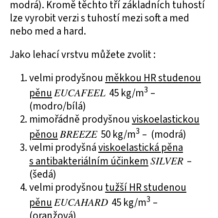
modrá). Kromě těchto tří základních tuhostí
lze vyrobit verzi s tuhostí mezi soft a med
nebo med a hard.
Jako lehací vrstvu můžete zvolit :
velmi prodyšnou
měkkou HR studenou
3
pěnu
EUCAFEEL
45 kg/m
–
(modro/bílá)
mimořádně prodyšnou
viskoelastickou
3
pěnou
BREEZE
50 kg/m
– (modrá)
velmi prodyšná
viskoelastická pěna
s antibakteriálním účinkem
SILVER
–
(šedá)
velmi prodyšnou
tužší HR studenou
3
pěnu
EUCAHARD
45 kg/m
–
(oranžová)