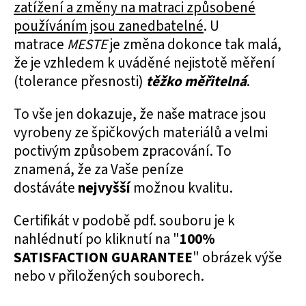
zatížení a změny na matraci způsobené
používáním jsou zanedbatelné
. U
matrace
MESTE
je změna dokonce tak malá,
že je vzhledem k uváděné nejistotě měření
(tolerance přesnosti)
těžko měřitelná
.
To vše jen dokazuje, že naše matrace jsou
vyrobeny ze špičkových materiálů a velmi
poctivým způsobem zpracování. To
znamená, že za Vaše peníze
dostáváte
nejvyšší
možnou kvalitu.
Certifikát v podobě pdf. souboru je k
nahlédnutí po kliknutí na "
100%
SATISFACTION GUARANTEE
" obrázek výše
nebo v přiložených souborech.