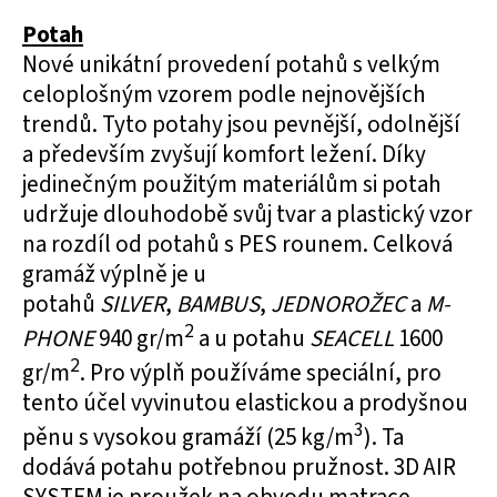
Potah
Nové unikátní provedení potahů s velkým
celoplošným vzorem podle nejnovějších
trendů. Tyto potahy jsou pevnější, odolnější
a především zvyšují komfort ležení. Díky
jedinečným použitým materiálům si potah
udržuje dlouhodobě svůj tvar a plastický vzor
na rozdíl od potahů s PES rounem. Celková
gramáž výplně je u
potahů
SILVER
,
BAMBUS
,
JEDNOROŽEC
a
M-
2
PHONE
940 gr/m
a u potahu
SEACELL
1600
2
gr/m
. Pro výplň používáme speciální, pro
tento účel vyvinutou elastickou a prodyšnou
3
pěnu s vysokou gramáží (25 kg/m
). Ta
dodává potahu potřebnou pružnost. 3D AIR