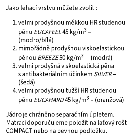
Jako lehací vrstvu můžete zvolit :
velmi prodyšnou
měkkou HR studenou
3
pěnu
EUCAFEEL
45 kg/m
–
(modro/bílá)
mimořádně prodyšnou
viskoelastickou
3
pěnou
BREEZE
50 kg/m
– (modrá)
velmi prodyšná
viskoelastická pěna
s antibakteriálním účinkem
SILVER
–
(šedá)
velmi prodyšnou
tužší HR studenou
3
pěnu
EUCAHARD
45 kg/m
– (oranžová)
Jádro je chráněno separačním úpletem.
Matraci doporučujeme položit na laťový rošt
COMPACT nebo na pevnou podložku.