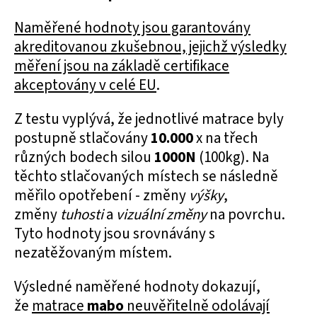
Naměřené hodnoty jsou garantovány
akreditovanou zkušebnou, jejichž výsledky
měření jsou na základě certifikace
akceptovány v celé EU
.
Z testu vyplývá, že jednotlivé matrace byly
postupně stlačovány
10.000
x na třech
různých bodech silou
1000N
(100kg). Na
těchto stlačovaných místech se následně
měřilo opotřebení - změny
výšky
,
změny
tuhosti
a
vizuální změny
na povrchu.
Tyto hodnoty jsou srovnávány s
nezatěžovaným místem.
Výsledné naměřené hodnoty dokazují,
že
matrace
mabo
neuvěřitelně odolávají