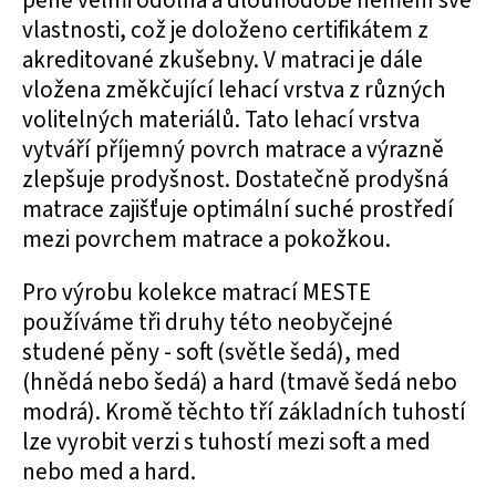
pěně velmi odolná a dlouhodobě nemění své
vlastnosti, což je doloženo certifikátem z
akreditované zkušebny. V matraci je dále
vložena změkčující lehací vrstva z různých
volitelných materiálů. Tato lehací vrstva
vytváří příjemný povrch matrace a výrazně
zlepšuje prodyšnost. Dostatečně prodyšná
matrace zajišťuje optimální suché prostředí
mezi povrchem matrace a pokožkou.
Pro výrobu kolekce matrací MESTE
používáme tři druhy této neobyčejné
studené pěny - soft (světle šedá), med
(hnědá nebo šedá) a hard (tmavě šedá nebo
modrá). Kromě těchto tří základních tuhostí
lze vyrobit verzi s tuhostí mezi soft a med
nebo med a hard.