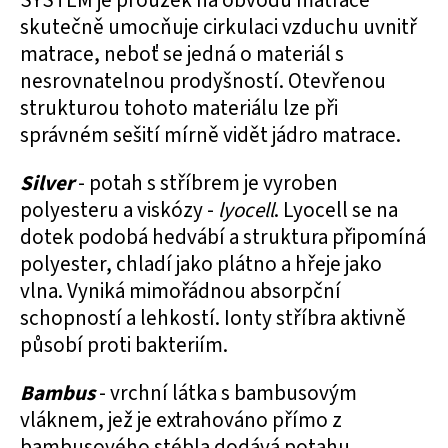
SYSTEM je proužek na obvodu matrace
skutečně umocňuje cirkulaci vzduchu uvnitř
matrace, neboť se jedná o materiál s
nesrovnatelnou prodyšností. Otevřenou
strukturou tohoto materiálu lze při
správném sešití mírně vidět jádro matrace.
Silver
- potah s stříbrem je vyroben
polyesteru a viskózy -
lyocell
. Lyocell se na
dotek podobá hedvábí a struktura připomíná
polyester, chladí jako plátno a hřeje jako
vlna. Vyniká mimořádnou absorpční
schopností a lehkostí. Ionty stříbra aktivně
působí proti bakteriím.
Bambus
- vrchní látka s bambusovým
vláknem, jež je extrahováno přímo z
bambusového stébla dodává potahu