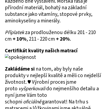
každého dne vystaveni. Mořská řasa je
přírodní materiál, bohatý na základní
substance jako vitamíny, stopové prvky,
aminokyseliny a minerály.
Příplatek
za prodlouženou délku 201 - 210
cm
+ 10%
, 211 - 220 cm
+ 20%
.
Certifikát kvality našich matrací
Zakládáme si
na tom, aby byly naše
produkty v nejlepší kvalitě a měli co nejdelší
životnost. ♥ Výrobní proces jsme
proto
vyšperkovali
do nejmenšího detailu a
nyní jsme Vám toto
schopni
oficiálně
garantovat! Na trhu s
matracemi a lůžkovinami jsme aktuálně