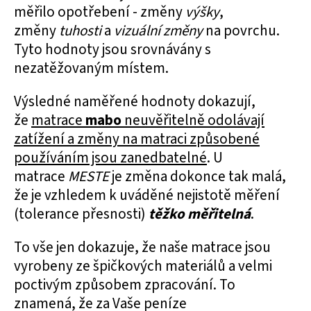
měřilo opotřebení - změny
výšky
,
změny
tuhosti
a
vizuální změny
na povrchu.
Tyto hodnoty jsou srovnávány s
nezatěžovaným místem.
Výsledné naměřené hodnoty dokazují,
že
matrace
mabo
neuvěřitelně odolávají
zatížení a změny na matraci způsobené
používáním jsou zanedbatelné
. U
matrace
MESTE
je změna dokonce tak malá,
že je vzhledem k uváděné nejistotě měření
(tolerance přesnosti)
těžko měřitelná
.
To vše jen dokazuje, že naše matrace jsou
vyrobeny ze špičkových materiálů a velmi
poctivým způsobem zpracování. To
znamená, že za Vaše peníze