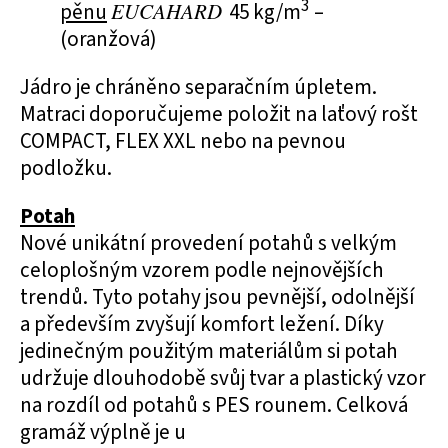
3
pěnu
EUCAHARD
45 kg/m
–
(oranžová)
Jádro je chráněno separačním úpletem.
Matraci doporučujeme položit na laťový rošt
COMPACT, FLEX XXL nebo na pevnou
podložku.
Potah
Nové unikátní provedení potahů s velkým
celoplošným vzorem podle nejnovějších
trendů. Tyto potahy jsou pevnější, odolnější
a především zvyšují komfort ležení. Díky
jedinečným použitým materiálům si potah
udržuje dlouhodobě svůj tvar a plastický vzor
na rozdíl od potahů s PES rounem. Celková
gramáž výplně je u