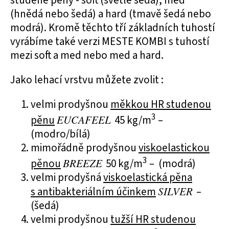
studené pěny - soft (světle šedá), med
(hnědá nebo šedá) a hard (tmavě šedá nebo
modrá). Kromě těchto tří základních tuhostí
vyrábíme také verzi MESTE KOMBI s tuhostí
mezi soft a med nebo med a hard.
Jako lehací vrstvu můžete zvolit :
velmi prodyšnou
měkkou HR studenou
3
pěnu
EUCAFEEL
45 kg/m
–
(modro/bílá)
mimořádně prodyšnou
viskoelastickou
3
pěnou
BREEZE
50 kg/m
– (modrá)
velmi prodyšná
viskoelastická pěna
s antibakteriálním účinkem
SILVER
–
(šedá)
velmi prodyšnou
tužší HR studenou