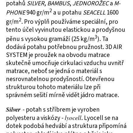
potahů
SILVER
,
BAMBUS
,
JEDNOROŽEC
a
M-
2
PHONE
940 gr/m
a u potahu
SEACELL
1600
2
gr/m
. Pro výplň používáme speciální, pro
tento účel vyvinutou elastickou a prodyšnou
3
pěnu s vysokou gramáží (25 kg/m
). Ta
dodává potahu potřebnou pružnost. 3D AIR
SYSTEM je proužek na obvodu matrace
skutečně umocňuje cirkulaci vzduchu uvnitř
matrace, neboť se jedná o materiál s
nesrovnatelnou prodyšností. Otevřenou
strukturou tohoto materiálu lze při
správném sešití mírně vidět jádro matrace.
Silver
- potah s stříbrem je vyroben
polyesteru a viskózy -
lyocell
. Lyocell se na
dotek podobá hedvábí a struktura připomíná