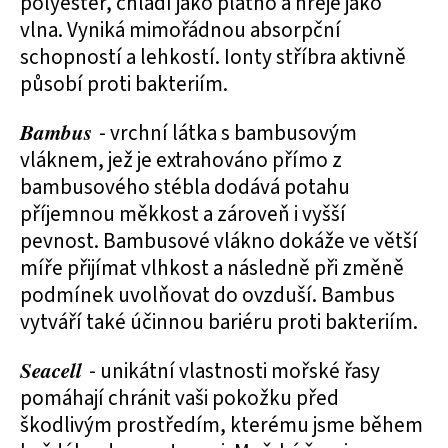
polyester, chladí jako plátno a hřeje jako
vlna. Vyniká mimořádnou absorpční
schopností a lehkostí. Ionty stříbra aktivně
působí proti bakteriím.
Bambus
- vrchní látka s bambusovým
vláknem, jež je extrahováno přímo z
bambusového stébla dodává potahu
příjemnou měkkost a zároveň i vyšší
pevnost. Bambusové vlákno dokáže ve větší
míře přijímat vlhkost a následně při změně
podmínek uvolňovat do ovzduší. Bambus
vytváří také účinnou bariéru proti bakteriím.
Seacell
- unikátní vlastnosti mořské řasy
pomáhají chránit vaši pokožku před
škodlivým prostředím, kterému jsme během