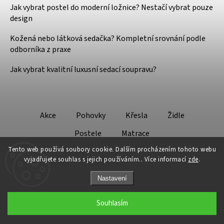
Jak vybrat postel do moderní ložnice? Nestačí vybrat pouze
design
Kožená nebo látková sedačka? Kompletní srovnání podle
odborníka z praxe
Jak vybrat kvalitní luxusní sedací soupravu?
Akce
Pohovky
Křesla
Židle
Postele
Matrace
Tento web používá soubory cookie. Dalším procházením tohoto webu
vyjadřujete souhlas s jejich používáním.. Více informací
zde
.
Nastavení
Copyright 2026
Design - Lifestyle
. Všechna práva vyhrazena.
Souhlasím
Grafický návrh vytvořil a nakódoval
Shoptak.cz