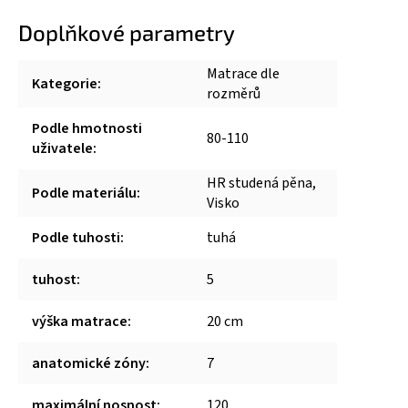
Doplňkové parametry
Matrace dle
Kategorie
:
rozměrů
Podle hmotnosti
80-110
uživatele
:
HR studená pěna,
Podle materiálu
:
Visko
Podle tuhosti
:
tuhá
tuhost
:
5
výška matrace
:
20 cm
anatomické zóny
:
7
maximální nosnost
:
120