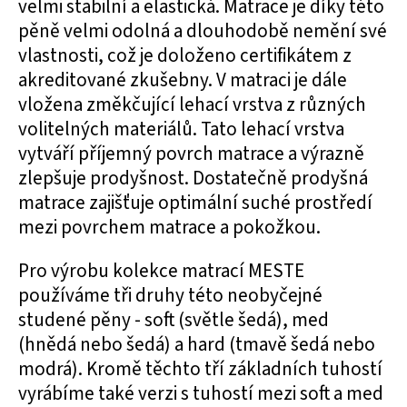
velmi stabilní a elastická. Matrace je díky této
pěně velmi odolná a dlouhodobě nemění své
vlastnosti, což je doloženo certifikátem z
akreditované zkušebny. V matraci je dále
vložena změkčující lehací vrstva z různých
volitelných materiálů. Tato lehací vrstva
vytváří příjemný povrch matrace a výrazně
zlepšuje prodyšnost. Dostatečně prodyšná
matrace zajišťuje optimální suché prostředí
mezi povrchem matrace a pokožkou.
Pro výrobu kolekce matrací MESTE
používáme tři druhy této neobyčejné
studené pěny - soft (světle šedá), med
(hnědá nebo šedá) a hard (tmavě šedá nebo
modrá). Kromě těchto tří základních tuhostí
vyrábíme také verzi s tuhostí mezi soft a med