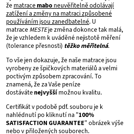
že
matrace
mabo
neuvěřitelně odolávají
zatížení a změny na matraci způsobené
používáním jsou zanedbatelné
. U
matrace
MESTE
je změna dokonce tak malá,
že je vzhledem k uváděné nejistotě měření
(tolerance přesnosti)
těžko měřitelná
.
To vše jen dokazuje, že naše matrace jsou
vyrobeny ze špičkových materiálů a velmi
poctivým způsobem zpracování. To
znamená, že za Vaše peníze
dostáváte
nejvyšší
možnou kvalitu.
Certifikát v podobě pdf. souboru je k
nahlédnutí po kliknutí na "
100%
SATISFACTION GUARANTEE
" obrázek výše
nebo v přiložených souborech.