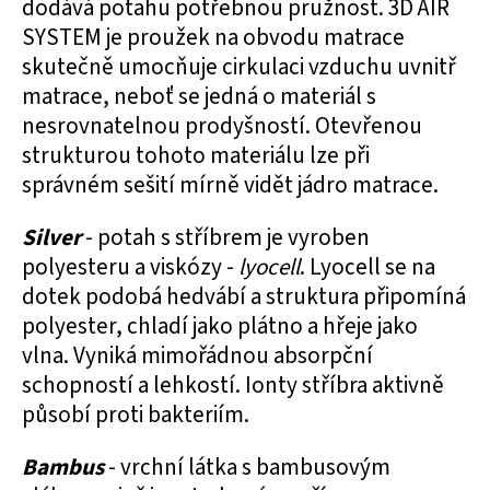
dodává potahu potřebnou pružnost. 3D AIR
SYSTEM je proužek na obvodu matrace
skutečně umocňuje cirkulaci vzduchu uvnitř
matrace, neboť se jedná o materiál s
nesrovnatelnou prodyšností. Otevřenou
strukturou tohoto materiálu lze při
správném sešití mírně vidět jádro matrace.
Silver
- potah s stříbrem je vyroben
polyesteru a viskózy -
lyocell
. Lyocell se na
dotek podobá hedvábí a struktura připomíná
polyester, chladí jako plátno a hřeje jako
vlna. Vyniká mimořádnou absorpční
schopností a lehkostí. Ionty stříbra aktivně
působí proti bakteriím.
Bambus
- vrchní látka s bambusovým