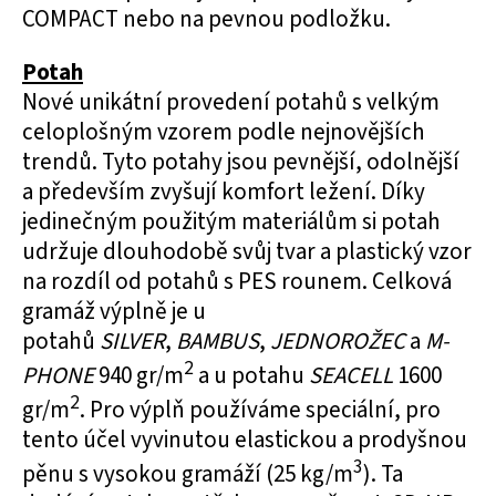
COMPACT nebo na pevnou podložku.
Potah
Nové unikátní provedení potahů s velkým
celoplošným vzorem podle nejnovějších
trendů. Tyto potahy jsou pevnější, odolnější
a především zvyšují komfort ležení. Díky
jedinečným použitým materiálům si potah
udržuje dlouhodobě svůj tvar a plastický vzor
na rozdíl od potahů s PES rounem. Celková
gramáž výplně je u
potahů
SILVER
,
BAMBUS
,
JEDNOROŽEC
a
M-
2
PHONE
940 gr/m
a u potahu
SEACELL
1600
2
gr/m
. Pro výplň používáme speciální, pro
tento účel vyvinutou elastickou a prodyšnou
3
pěnu s vysokou gramáží (25 kg/m
). Ta