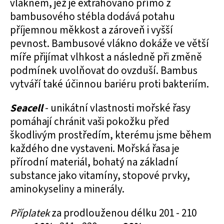
vláknem, jež je extrahováno přímo z
bambusového stébla dodává potahu
příjemnou měkkost a zároveň i vyšší
pevnost. Bambusové vlákno dokáže ve větší
míře přijímat vlhkost a následně při změně
podmínek uvolňovat do ovzduší. Bambus
vytváří také účinnou bariéru proti bakteriím.
Seacell
- unikátní vlastnosti mořské řasy
pomáhají chránit vaši pokožku před
škodlivým prostředím, kterému jsme během
každého dne vystaveni. Mořská řasa je
přírodní materiál, bohatý na základní
substance jako vitamíny, stopové prvky,
aminokyseliny a minerály.
Příplatek
za prodlouženou délku 201 - 210