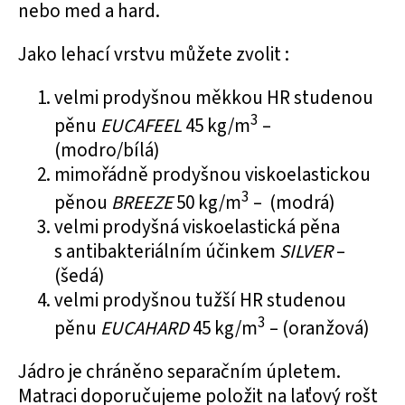
nebo med a hard.
Jako lehací vrstvu můžete zvolit :
velmi prodyšnou
měkkou HR studenou
3
pěnu
EUCAFEEL
45 kg/m
–
(modro/bílá)
mimořádně prodyšnou
viskoelastickou
3
pěnou
BREEZE
50 kg/m
– (modrá)
velmi prodyšná
viskoelastická pěna
s antibakteriálním účinkem
SILVER
–
(šedá)
velmi prodyšnou
tužší HR studenou
3
pěnu
EUCAHARD
45 kg/m
– (oranžová)
Jádro je chráněno separačním úpletem.
Matraci doporučujeme položit na laťový rošt