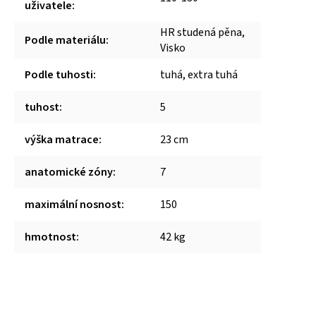
uživatele
:
HR studená pěna,
Podle materiálu
:
Visko
Podle tuhosti
:
tuhá, extra tuhá
tuhost
:
5
výška matrace
:
23 cm
anatomické zóny
:
7
maximální nosnost
:
150
hmotnost
:
42 kg