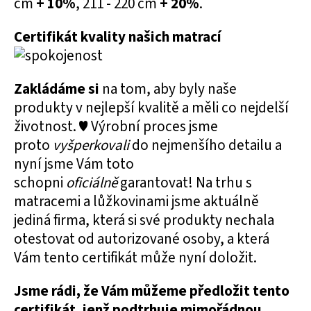
cm
+ 10%
, 211 - 220 cm
+ 20%
.
Certifikát kvality našich matrací
Zakládáme si
na tom, aby byly naše
produkty v nejlepší kvalitě a měli co nejdelší
životnost. ♥ Výrobní proces jsme
proto
vyšperkovali
do nejmenšího detailu a
nyní jsme Vám toto
schopni
oficiálně
garantovat! Na trhu s
matracemi a lůžkovinami jsme aktuálně
jediná firma, která si své produkty nechala
otestovat od autorizované osoby, a která
Vám tento certifikát může nyní doložit.
Jsme rádi, že Vám můžeme předložit tento
certifikát, jenž podtrhuje mimořádnou