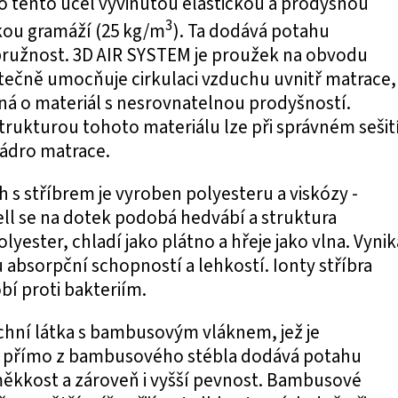
ro tento účel vyvinutou elastickou a prodyšnou
3
kou gramáží (25 kg/m
). Ta dodává potahu
ružnost. 3D AIR SYSTEM je proužek na obvodu
tečně umocňuje cirkulaci vzduchu uvnitř matrace,
ná o materiál s nesrovnatelnou prodyšností.
rukturou tohoto materiálu lze při správném sešit
jádro matrace.
h s stříbrem je vyroben polyesteru a viskózy -
ell se na dotek podobá hedvábí a struktura
lyester, chladí jako plátno a hřeje jako vlna. Vynik
bsorpční schopností a lehkostí. Ionty stříbra
bí proti bakteriím.
rchní látka s bambusovým vláknem, jež je
 přímo z bambusového stébla dodává potahu
ěkkost a zároveň i vyšší pevnost. Bambusové