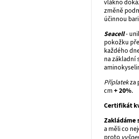
vlákno dokáž
změně podmí
účinnou bari
Seacell
- un
pokožku pře
každého dne 
na základní 
aminokyselin
Příplatek
za 
cm
+ 20%
.
Certifikát k
Zakládáme s
a měli co ne
proto
vyšper