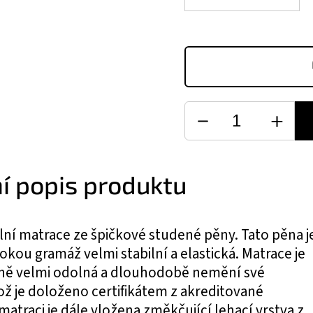
ní popis produktu
ilní matrace ze špičkové studené pěny. Tato pěna j
okou gramáž velmi stabilní a elastická. Matrace je
ěně velmi odolná a dlouhodobě nemění své
což je doloženo certifikátem z akreditované
matraci je dále vložena změkčující lehací vrstva z