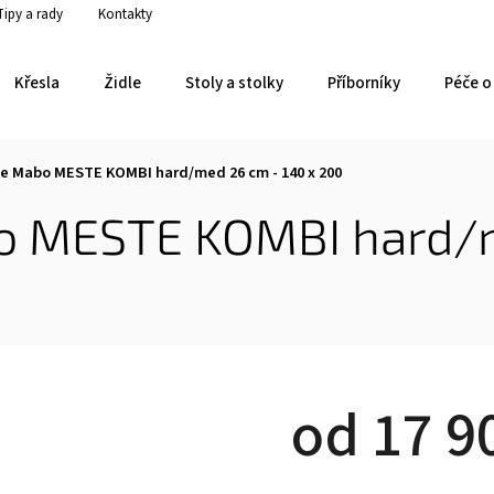
Tipy a rady
Kontakty
Křesla
Židle
Stoly a stolky
Příborníky
Péče o 
e Mabo MESTE KOMBI hard/med 26 cm - 140 x 200
o MESTE KOMBI hard/m
od
17 9