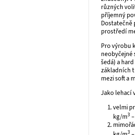
různých voli
příjemný pov
Dostatečně p
prostředí m
Pro výrobu 
neobyčejné s
šedá) a hard
základních t
mezi soft a 
Jako lehací 
velmi p
3
kg/m
–
mimořá
3
kg/m
–