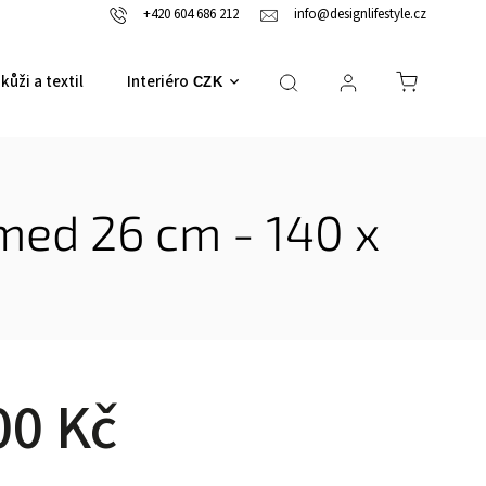
+420 604 686 212
info@designlifestyle.cz
kůži a textil
Interiérové doplňky
CZK
ed 26 cm - 140 x
00 Kč