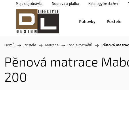
Moje objednávka
Doprava a platba
Katalogy ke stažení
Pohovky
Postele
Domů
/
Postele
/
Matrace
/
Podle rozměrů
/
Pěnová matrac
Pěnová matrace Mab
200