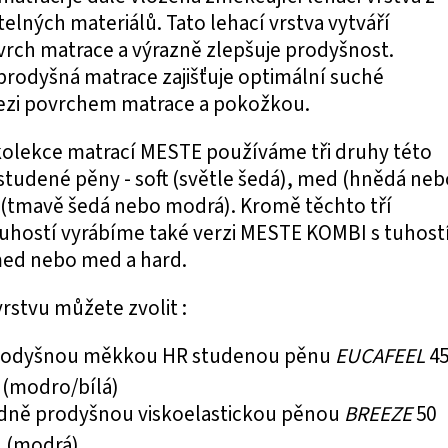
telných materiálů. Tato lehací vrstva vytváří
rch matrace a výrazně zlepšuje prodyšnost.
rodyšná matrace zajišťuje optimální suché
ezi povrchem matrace a pokožkou.
kolekce matrací MESTE používáme tři druhy této
tudené pěny - soft (světle šedá), med (hnědá neb
 (tmavě šedá nebo modrá). Kromě těchto tří
uhostí vyrábíme také verzi MESTE KOMBI s tuhost
med nebo med a hard.
vrstvu můžete zvolit :
rodyšnou
měkkou HR studenou pěnu
EUCAFEEL
4
 (modro/bílá)
dně prodyšnou
viskoelastickou pěnou
BREEZE
50
 (modrá)