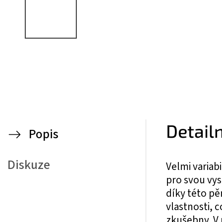
Detail
Popis
Diskuze
Velmi variab
pro svou vys
díky této p
vlastnosti, 
zkušebny. V 