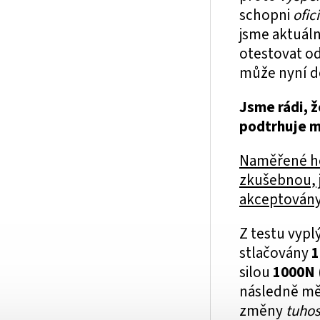
schopni
ofic
jsme aktuáln
otestovat od
může nyní d
Jsme rádi, 
podtrhuje m
Naměřené ho
zkušebnou, j
akceptovány
Z testu vypl
stlačovány
1
silou
1000N
následně mě
změny
tuhos