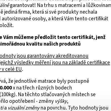
iálně
garantovat! Na trhu s matracemi a lůžkovinam
ě jediná firma, která si své produkty nechala
 autorizované osoby, a která Vám tento certifikát
oložit.
že Vám můžeme předložit tento certifikát, jenž
imořádnou kvalitu našich produktů
dnoty jsou garantovány akreditovanou
ejichž výsledky měření jsou na základě certifikace
 v celé EU
.
ývá, že jednotlivé matrace byly postupně
0.000
x na třech různých bodech
(100kg). Na těchto stlačovaných místech se
řilo opotřebení - změny
výšky
,
ti
a
vizuální změny
na povrchu. Tyto hodnoty jsou