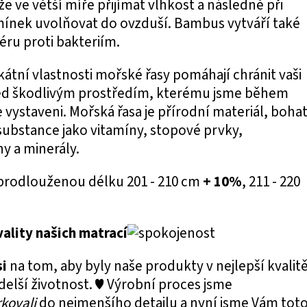
e ve větší míře přijímat vlhkost a následně při
nek uvolňovat do ovzduší. Bambus vytváří také
éru proti bakteriím.
ikátní vlastnosti mořské řasy pomáhají chránit vaši
d škodlivým prostředím, kterému jsme během
vystaveni. Mořská řasa je přírodní materiál, boha
substance jako vitamíny, stopové prvky,
y a minerály.
prodlouženou délku 201 - 210 cm
+ 10%
, 211 - 220
vality našich matrací
i
na tom, aby byly naše produkty v nejlepší kvalit
jdelší životnost. ♥ Výrobní proces jsme
kovali
do nejmenšího detailu a nyní jsme Vám tot