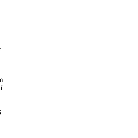
e
em
í
m
ě