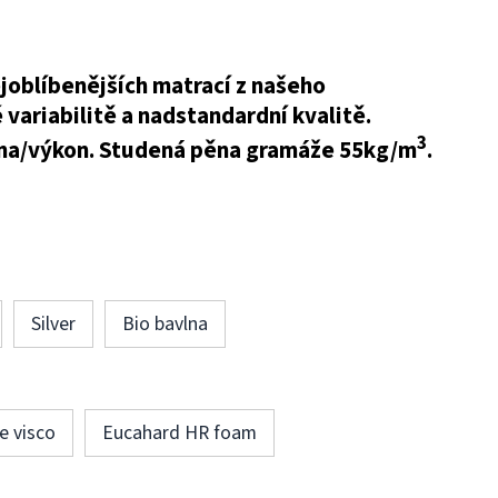
joblíbenějších matrací z našeho
 variabilitě a nadstandardní kvalitě.
3
ena/výkon. Studená pěna gramáže 55kg/m
.
Silver
Bio bavlna
e visco
Eucahard HR foam