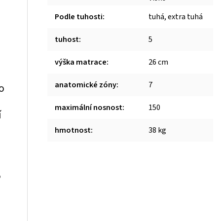
Podle tuhosti
:
tuhá, extra tuhá
tuhost
:
5
výška matrace
:
26 cm
anatomické zóny
:
7
o
maximální nosnost
:
150
í
hmotnost
:
38 kg
5