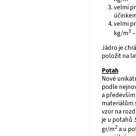
velmi p
účinke
velmi p
3
kg/m
–
Jádro je ch
položit na 
Potah
Nové unikát
podle nejnov
a především 
materiálům s
vzor na roz
je u potahů
2
gr/m
a u p