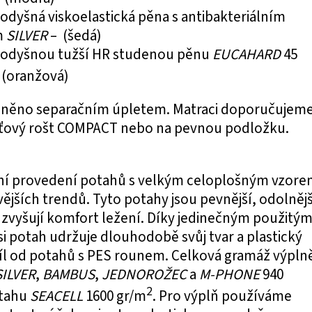
rodyšná
viskoelastická pěna s antibakteriálním
m
SILVER
– (šedá)
rodyšnou
tužší HR studenou pěnu
EUCAHARD
45
 (oranžová)
ráněno separačním úpletem. Matraci doporučujem
laťový rošt COMPACT nebo na pevnou podložku.
ní provedení potahů s velkým celoplošným vzor
ějších trendů. Tyto potahy jsou pevnější, odolnějš
zvyšují komfort ležení. Díky jedinečným použitý
i potah udržuje dlouhodobě svůj tvar a plastický
díl od potahů s PES rounem. Celková gramáž výpln
SILVER
,
BAMBUS
,
JEDNOROŽEC
a
M-PHONE
940
2
otahu
SEACELL
1600 gr/m
. Pro výplň používáme