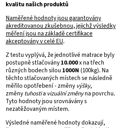
kvalitu našich produktů
Naměřené hodnoty jsou garantovány
akreditovanou zkušebnou, jejichž výsledky
měření jsou na základě certifikace
akceptovány v celé EU
.
Z testu vyplývá, že jednotlivé matrace byly
postupně stlačovány
10.000
x na třech
různých bodech silou
1000N
(100kg). Na
těchto stlačovaných místech se následně
měřilo opotřebení - změny
výšky
,
změny
tuhosti
a
vizuální změny
na povrchu.
Tyto hodnoty jsou srovnávány s
nezatěžovaným místem.
Výsledné naměřené hodnoty dokazují,