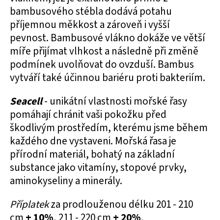
bambusového stébla dodává potahu
příjemnou měkkost a zároveň i vyšší
pevnost. Bambusové vlákno dokáže ve větší
míře přijímat vlhkost a následně při změně
podmínek uvolňovat do ovzduší. Bambus
vytváří také účinnou bariéru proti bakteriím.
Seacell
- unikátní vlastnosti mořské řasy
pomáhají chránit vaši pokožku před
škodlivým prostředím, kterému jsme během
každého dne vystaveni. Mořská řasa je
přírodní materiál, bohatý na základní
substance jako vitamíny, stopové prvky,
aminokyseliny a minerály.
Příplatek
za prodlouženou délku 201 - 210
cm
+ 10%
, 211 - 220 cm
+ 20%
.