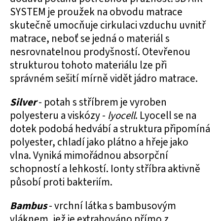
SYSTEM je proužek na obvodu matrace
skutečně umocňuje cirkulaci vzduchu uvnitř
matrace, neboť se jedná o materiál s
nesrovnatelnou prodyšností. Otevřenou
strukturou tohoto materiálu lze při
správném sešití mírně vidět jádro matrace.
Silver
- potah s stříbrem je vyroben
polyesteru a viskózy -
lyocell
. Lyocell se na
dotek podobá hedvábí a struktura připomíná
polyester, chladí jako plátno a hřeje jako
vlna. Vyniká mimořádnou absorpční
schopností a lehkostí. Ionty stříbra aktivně
působí proti bakteriím.
Bambus
- vrchní látka s bambusovým
vláknem, jež je extrahováno přímo z