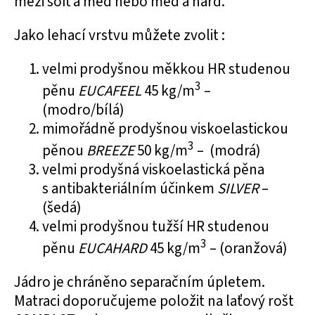
mezi soft a med nebo med a hard.
Jako lehací vrstvu můžete zvolit :
velmi prodyšnou
měkkou HR studenou
3
pěnu
EUCAFEEL
45 kg/m
–
(modro/bílá)
mimořádně prodyšnou
viskoelastickou
3
pěnou
BREEZE
50 kg/m
– (modrá)
velmi prodyšná
viskoelastická pěna
s antibakteriálním účinkem
SILVER
–
(šedá)
velmi prodyšnou
tužší HR studenou
3
pěnu
EUCAHARD
45 kg/m
– (oranžová)
Jádro je chráněno separačním úpletem.
Matraci doporučujeme položit na laťový rošt