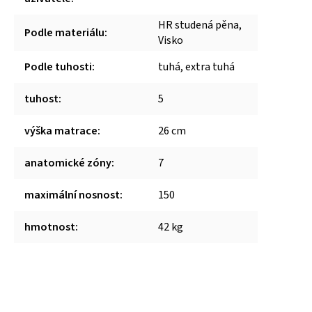
HR studená pěna,
Podle materiálu
:
Visko
Podle tuhosti
:
tuhá, extra tuhá
tuhost
:
5
výška matrace
:
26 cm
anatomické zóny
:
7
maximální nosnost
:
150
hmotnost
:
42 kg