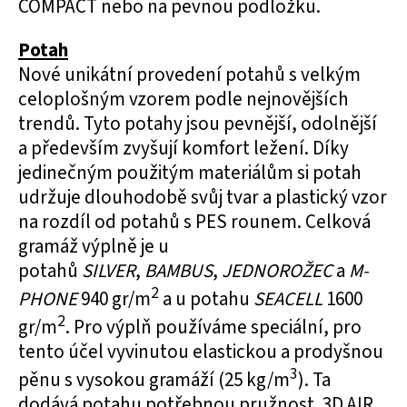
COMPACT nebo na pevnou podložku.
Potah
Nové unikátní provedení potahů s velkým
celoplošným vzorem podle nejnovějších
trendů. Tyto potahy jsou pevnější, odolnější
a především zvyšují komfort ležení. Díky
jedinečným použitým materiálům si potah
udržuje dlouhodobě svůj tvar a plastický vzor
na rozdíl od potahů s PES rounem. Celková
gramáž výplně je u
potahů
SILVER
,
BAMBUS
,
JEDNOROŽEC
a
M-
2
PHONE
940 gr/m
a u potahu
SEACELL
1600
2
gr/m
. Pro výplň používáme speciální, pro
tento účel vyvinutou elastickou a prodyšnou
3
pěnu s vysokou gramáží (25 kg/m
). Ta
dodává potahu potřebnou pružnost. 3D AIR