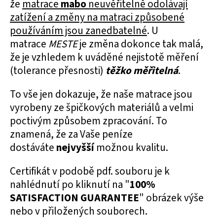
že
matrace
mabo
neuvěřitelně odolávají
zatížení a změny na matraci způsobené
používáním jsou zanedbatelné
. U
matrace
MESTE
je změna dokonce tak malá,
že je vzhledem k uváděné nejistotě měření
(tolerance přesnosti)
těžko měřitelná
.
To vše jen dokazuje, že naše matrace jsou
vyrobeny ze špičkových materiálů a velmi
poctivým způsobem zpracování. To
znamená, že za Vaše peníze
dostáváte
nejvyšší
možnou kvalitu.
Certifikát v podobě pdf. souboru je k
nahlédnutí po kliknutí na "
100%
SATISFACTION GUARANTEE
" obrázek výše
nebo v přiložených souborech.