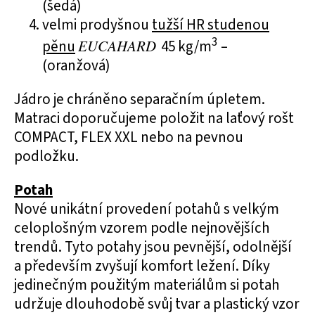
(šedá)
velmi prodyšnou
tužší HR studenou
3
pěnu
EUCAHARD
45 kg/m
–
(oranžová)
Jádro je chráněno separačním úpletem.
Matraci doporučujeme položit na laťový rošt
COMPACT, FLEX XXL nebo na pevnou
podložku.
Potah
Nové unikátní provedení potahů s velkým
celoplošným vzorem podle nejnovějších
trendů. Tyto potahy jsou pevnější, odolnější
a především zvyšují komfort ležení. Díky
jedinečným použitým materiálům si potah
udržuje dlouhodobě svůj tvar a plastický vzor