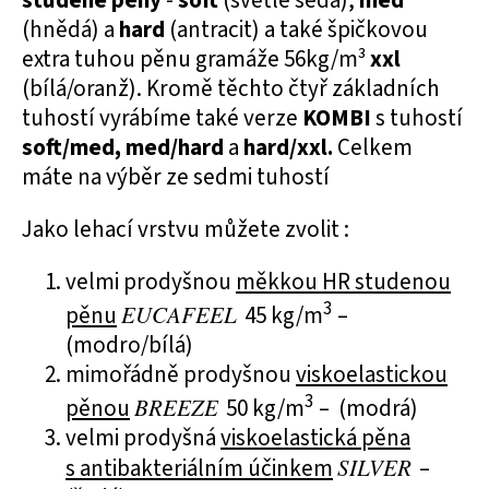
studené pěny
-
soft
(světle šedá),
med
(hnědá) a
hard
(antracit) a také špičkovou
extra tuhou pěnu gramáže 56kg/m³
xxl
(bílá/oranž). Kromě těchto čtyř základních
tuhostí vyrábíme také verze
KOMBI
s tuhostí
soft/med,
med/hard
a
hard/xxl.
Celkem
máte na výběr ze sedmi tuhostí
Jako lehací vrstvu můžete zvolit :
velmi prodyšnou
měkkou HR studenou
3
pěnu
EUCAFEEL
45 kg/m
–
(modro/bílá)
mimořádně prodyšnou
viskoelastickou
3
pěnou
BREEZE
50 kg/m
– (modrá)
velmi prodyšná
viskoelastická pěna
s antibakteriálním účinkem
SILVER
–