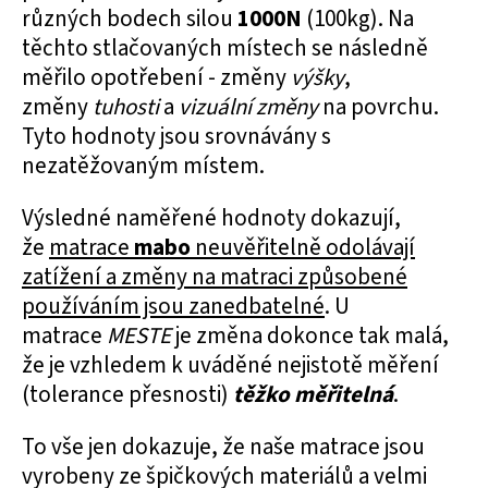
různých bodech silou
1000N
(100kg). Na
těchto stlačovaných místech se následně
měřilo opotřebení - změny
výšky
,
změny
tuhosti
a
vizuální změny
na povrchu.
Tyto hodnoty jsou srovnávány s
nezatěžovaným místem.
Výsledné naměřené hodnoty dokazují,
že
matrace
mabo
neuvěřitelně odolávají
zatížení a změny na matraci způsobené
používáním jsou zanedbatelné
. U
matrace
MESTE
je změna dokonce tak malá,
že je vzhledem k uváděné nejistotě měření
(tolerance přesnosti)
těžko měřitelná
.
To vše jen dokazuje, že naše matrace jsou
vyrobeny ze špičkových materiálů a velmi