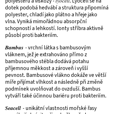
polyesteru a viskózy -
lyocell
. Lyocell se na
dotek podobá hedvábí a struktura připomíná
polyester, chladí jako plátno a hřeje jako
vlna. Vyniká mimořádnou absorpční
schopností a lehkostí. Ionty stříbra aktivně
působí proti bakteriím.
Bambus
- vrchní látka s bambusovým
vláknem, jež je extrahováno přímo z
bambusového stébla dodává potahu
příjemnou měkkost a zároveň i vyšší
pevnost. Bambusové vlákno dokáže ve větší
míře přijímat vlhkost a následně při změně
podmínek uvolňovat do ovzduší. Bambus
vytváří také účinnou bariéru proti bakteriím.
Seacell
- unikátní vlastnosti mořské řasy