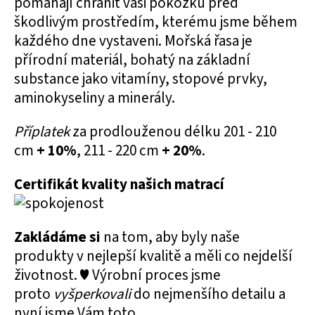
pomáhají chránit vaši pokožku před
škodlivým prostředím, kterému jsme během
každého dne vystaveni. Mořská řasa je
přírodní materiál, bohatý na základní
substance jako vitamíny, stopové prvky,
aminokyseliny a minerály.
Příplatek
za prodlouženou délku 201 - 210
cm
+ 10%
, 211 - 220 cm
+ 20%
.
Certifikát kvality našich matrací
Zakládáme si
na tom, aby byly naše
produkty v nejlepší kvalitě a měli co nejdelší
životnost. ♥ Výrobní proces jsme
proto
vyšperkovali
do nejmenšího detailu a
nyní jsme Vám toto