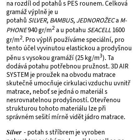
na rozdíl od potahů s PES rounem. Celková
gramáž výplně je u
potahů
SILVER
,
BAMBUS
,
JEDNOROŽEC
a
M-
2
PHONE
940 gr/m
a u potahu
SEACELL
1600
2
gr/m
. Pro výplň používáme speciální, pro
tento účel vyvinutou elastickou a prodyšnou
3
pěnu s vysokou gramáží (25 kg/m
). Ta
dodává potahu potřebnou pružnost. 3D AIR
SYSTEM je proužek na obvodu matrace
skutečně umocňuje cirkulaci vzduchu uvnitř
matrace, neboť se jedná o materiál s
nesrovnatelnou prodyšností. Otevřenou
strukturou tohoto materiálu lze při
správném sešití mírně vidět jádro matrace.
Silver
- potah s stříbrem je vyroben