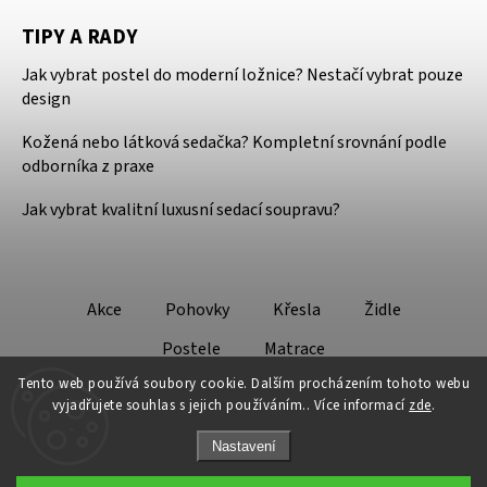
TIPY A RADY
Jak vybrat postel do moderní ložnice? Nestačí vybrat pouze
design
Kožená nebo látková sedačka? Kompletní srovnání podle
odborníka z praxe
Jak vybrat kvalitní luxusní sedací soupravu?
Akce
Pohovky
Křesla
Židle
Postele
Matrace
Tento web používá soubory cookie. Dalším procházením tohoto webu
vyjadřujete souhlas s jejich používáním.. Více informací
zde
.
Nastavení
Copyright 2026
Design - Lifestyle
. Všechna práva vyhrazena.