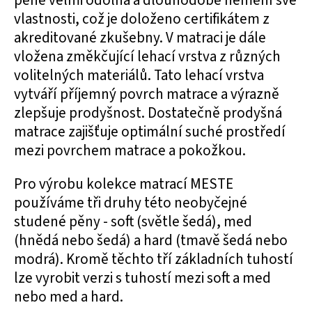
pěně velmi odolná a dlouhodobě nemění své
vlastnosti, což je doloženo certifikátem z
akreditované zkušebny. V matraci je dále
vložena změkčující lehací vrstva z různých
volitelných materiálů. Tato lehací vrstva
vytváří příjemný povrch matrace a výrazně
zlepšuje prodyšnost. Dostatečně prodyšná
matrace zajišťuje optimální suché prostředí
mezi povrchem matrace a pokožkou.
Pro výrobu kolekce matrací MESTE
používáme tři druhy této neobyčejné
studené pěny - soft (světle šedá), med
(hnědá nebo šedá) a hard (tmavě šedá nebo
modrá). Kromě těchto tří základních tuhostí
lze vyrobit verzi s tuhostí mezi soft a med
nebo med a hard.