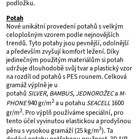
podložku.
Potah
Nové unikátní provedení potahů s velkým
celoplošným vzorem podle nejnovějších
trendů. Tyto potahy jsou pevnější, odolnější
a především zvyšují komfort ležení. Díky
jedinečným použitým materiálům si potah
udržuje dlouhodobě svůj tvar a plastický vzor
na rozdíl od potahů s PES rounem. Celková
gramáž výplně je u
potahů
SILVER
,
BAMBUS
,
JEDNOROŽEC
a
M-
2
PHONE
940 gr/m
a u potahu
SEACELL
1600
2
gr/m
. Pro výplň používáme speciální, pro
tento účel vyvinutou elastickou a prodyšnou
3
pěnu s vysokou gramáží (25 kg/m
). Ta