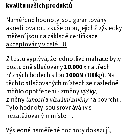
kvalitu našich produktů
Naměřené hodnoty jsou garantovány
akreditovanou zkušebnou, jejichž výsledky
měření jsou na základě certifikace
akceptovány v celé EU
.
Z testu vyplývá, že jednotlivé matrace byly
postupně stlačovány
10.000
x na třech
různých bodech silou
1000N
(100kg). Na
těchto stlačovaných místech se následně
měřilo opotřebení - změny
výšky
,
změny
tuhosti
a
vizuální změny
na povrchu.
Tyto hodnoty jsou srovnávány s
nezatěžovaným místem.
Výsledné naměřené hodnoty dokazují,