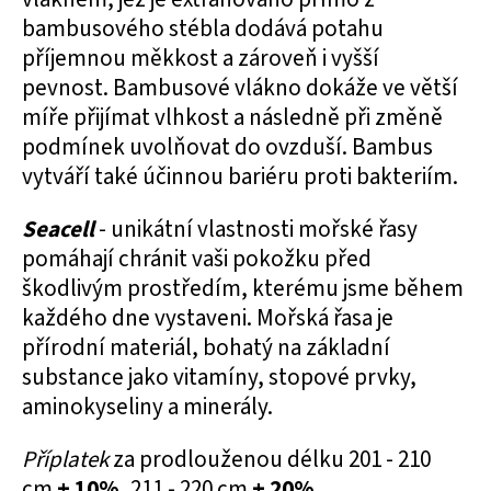
bambusového stébla dodává potahu
příjemnou měkkost a zároveň i vyšší
pevnost. Bambusové vlákno dokáže ve větší
míře přijímat vlhkost a následně při změně
podmínek uvolňovat do ovzduší. Bambus
vytváří také účinnou bariéru proti bakteriím.
Seacell
- unikátní vlastnosti mořské řasy
pomáhají chránit vaši pokožku před
škodlivým prostředím, kterému jsme během
každého dne vystaveni. Mořská řasa je
přírodní materiál, bohatý na základní
substance jako vitamíny, stopové prvky,
aminokyseliny a minerály.
Příplatek
za prodlouženou délku 201 - 210
cm
+ 10%
, 211 - 220 cm
+ 20%
.