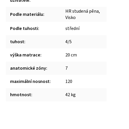
uživatele
:
HR studená pěna,
Podle materiálu
:
Visko
Podle tuhosti
:
střední
tuhost
:
4/5
výška matrace
:
20 cm
anatomické zóny
:
7
maximální nosnost
:
120
hmotnost
:
42 kg