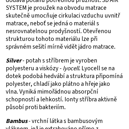
dodává potahu potřebnou pružnost. 3D AIR
SYSTEM je proužek na obvodu matrace
skutečně umocňuje cirkulaci vzduchu uvnitř
matrace, neboť se jedná o materiál s
nesrovnatelnou prodyšností. Otevřenou
strukturou tohoto materiálu lze při
správném sešití mírně vidět jádro matrace.
Silver
- potah s stříbrem je vyroben
polyesteru a viskózy -
lyocell
. Lyocell se na
dotek podobá hedvábí a struktura připomíná
polyester, chladí jako plátno a hřeje jako
vlna. Vyniká mimořádnou absorpční
schopností a lehkostí. Ionty stříbra aktivně
působí proti bakteriím.
Bambus
- vrchní látka s bambusovým
vláknem, jež je extrahováno přímo z