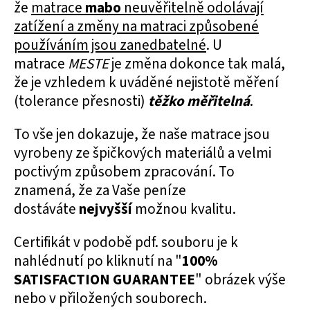
že
matrace
mabo
neuvěřitelně odolávají
zatížení a změny na matraci způsobené
používáním jsou zanedbatelné
. U
matrace
MESTE
je změna dokonce tak malá,
že je vzhledem k uváděné nejistotě měření
(tolerance přesnosti)
těžko měřitelná
.
To vše jen dokazuje, že naše matrace jsou
vyrobeny ze špičkových materiálů a velmi
poctivým způsobem zpracování. To
znamená, že za Vaše peníze
dostáváte
nejvyšší
možnou kvalitu.
Certifikát v podobě pdf. souboru je k
nahlédnutí po kliknutí na "
100%
SATISFACTION GUARANTEE
" obrázek výše
nebo v přiložených souborech.