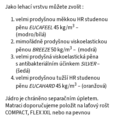
Jako lehací vrstvu můžete zvolit :
velmi prodyšnou
měkkou HR studenou
3
pěnu
EUCAFEEL
45 kg/m
–
(modro/bílá)
mimořádně prodyšnou
viskoelastickou
3
pěnou
BREEZE
50 kg/m
– (modrá)
velmi prodyšná
viskoelastická pěna
s antibakteriálním účinkem
SILVER
–
(šedá)
velmi prodyšnou
tužší HR studenou
3
pěnu
EUCAHARD
45 kg/m
– (oranžová)
Jádro je chráněno separačním úpletem.
Matraci doporučujeme položit na laťový rošt
COMPACT, FLEX XXL nebo na pevnou