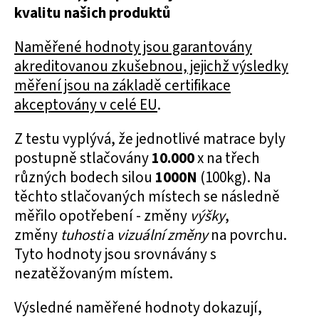
kvalitu našich produktů
Naměřené hodnoty jsou garantovány
akreditovanou zkušebnou, jejichž výsledky
měření jsou na základě certifikace
akceptovány v celé EU
.
Z testu vyplývá, že jednotlivé matrace byly
postupně stlačovány
10.000
x na třech
různých bodech silou
1000N
(100kg). Na
těchto stlačovaných místech se následně
měřilo opotřebení - změny
výšky
,
změny
tuhosti
a
vizuální změny
na povrchu.
Tyto hodnoty jsou srovnávány s
nezatěžovaným místem.
Výsledné naměřené hodnoty dokazují,