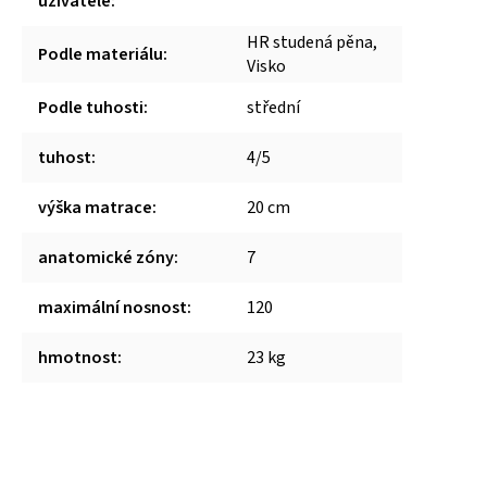
uživatele
:
HR studená pěna,
Podle materiálu
:
Visko
Podle tuhosti
:
střední
tuhost
:
4/5
výška matrace
:
20 cm
anatomické zóny
:
7
maximální nosnost
:
120
hmotnost
:
23 kg