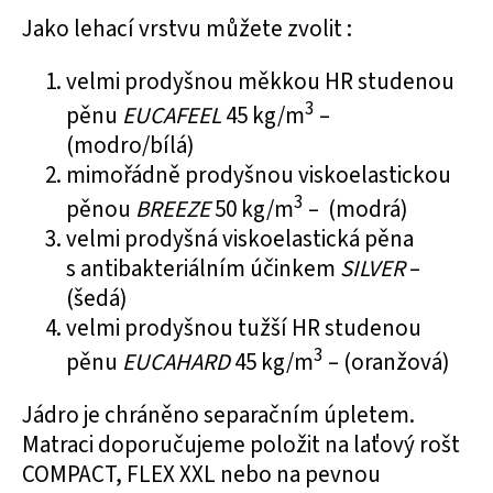
Jako lehací vrstvu můžete zvolit :
velmi prodyšnou
měkkou HR studenou
3
pěnu
EUCAFEEL
45 kg/m
–
(modro/bílá)
mimořádně prodyšnou
viskoelastickou
3
pěnou
BREEZE
50 kg/m
– (modrá)
velmi prodyšná
viskoelastická pěna
s antibakteriálním účinkem
SILVER
–
(šedá)
velmi prodyšnou
tužší HR studenou
3
pěnu
EUCAHARD
45 kg/m
– (oranžová)
Jádro je chráněno separačním úpletem.
Matraci doporučujeme položit na laťový rošt
COMPACT, FLEX XXL nebo na pevnou