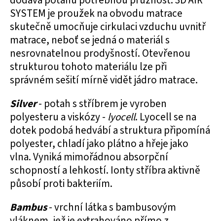
dodává potahu potřebnou pružnost. 3D AIR
SYSTEM je proužek na obvodu matrace
skutečně umocňuje cirkulaci vzduchu uvnitř
matrace, neboť se jedná o materiál s
nesrovnatelnou prodyšností. Otevřenou
strukturou tohoto materiálu lze při
správném sešití mírně vidět jádro matrace.
Silver
- potah s stříbrem je vyroben
polyesteru a viskózy -
lyocell
. Lyocell se na
dotek podobá hedvábí a struktura připomíná
polyester, chladí jako plátno a hřeje jako
vlna. Vyniká mimořádnou absorpční
schopností a lehkostí. Ionty stříbra aktivně
působí proti bakteriím.
Bambus
- vrchní látka s bambusovým
vláknem, jež je extrahováno přímo z