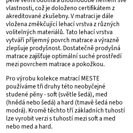
pěně velmi odolná a dlouhodobě nemění své
vlastnosti, což je doloženo certifikátem z
akreditované zkušebny. V matraci je dále
vložena změkčující lehací vrstva z různých
volitelných materiálů. Tato lehací vrstva
vytváří příjemný povrch matrace a výrazně
zlepšuje prodyšnost. Dostatečně prodyšná
matrace zajišťuje optimální suché prostředí
mezi povrchem matrace a pokožkou.
Pro výrobu kolekce matrací MESTE
používáme tři druhy této neobyčejné
studené pěny - soft (světle šedá), med
(hnědá nebo šedá) a hard (tmavě šedá nebo
modrá). Kromě těchto tří základních tuhostí
lze vyrobit verzi s tuhostí mezi soft a med
nebo med a hard.