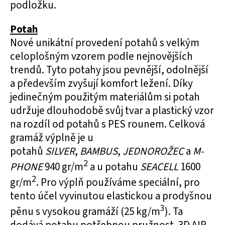
podložku.
Potah
Nové unikátní provedení potahů s velkým
celoplošným vzorem podle nejnovějších
trendů. Tyto potahy jsou pevnější, odolnější
a především zvyšují komfort ležení. Díky
jedinečným použitým materiálům si potah
udržuje dlouhodobě svůj tvar a plastický vzor
na rozdíl od potahů s PES rounem. Celková
gramáž výplně je u
potahů
SILVER
,
BAMBUS
,
JEDNOROŽEC
a
M-
2
PHONE
940 gr/m
a u potahu
SEACELL
1600
2
gr/m
. Pro výplň používáme speciální, pro
tento účel vyvinutou elastickou a prodyšnou
3
pěnu s vysokou gramáží (25 kg/m
). Ta