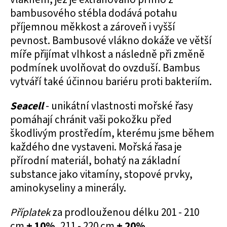
bambusového stébla dodává potahu
příjemnou měkkost a zároveň i vyšší
pevnost. Bambusové vlákno dokáže ve větší
míře přijímat vlhkost a následně při změně
podmínek uvolňovat do ovzduší. Bambus
vytváří také účinnou bariéru proti bakteriím.
Seacell
- unikátní vlastnosti mořské řasy
pomáhají chránit vaši pokožku před
škodlivým prostředím, kterému jsme během
každého dne vystaveni. Mořská řasa je
přírodní materiál, bohatý na základní
substance jako vitamíny, stopové prvky,
aminokyseliny a minerály.
Příplatek
za prodlouženou délku 201 - 210
cm
+ 10%
, 211 - 220 cm
+ 20%
.