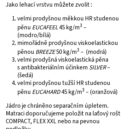
Jako lehací vrstvu můžete zvolit :
velmi prodyšnou
měkkou HR studenou
3
pěnu
EUCAFEEL
45 kg/m
–
(modro/bílá)
mimořádně prodyšnou
viskoelastickou
3
pěnou
BREEZE
50 kg/m
– (modrá)
velmi prodyšná
viskoelastická pěna
s antibakteriálním účinkem
SILVER
–
(šedá)
velmi prodyšnou
tužší HR studenou
3
pěnu
EUCAHARD
45 kg/m
– (oranžová)
Jádro je chráněno separačním úpletem.
Matraci doporučujeme položit na laťový rošt
COMPACT, FLEX XXL nebo na pevnou