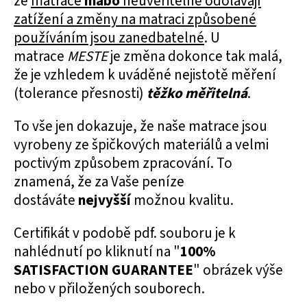
že
matrace
mabo
neuvěřitelně odolávají
zatížení a změny na matraci způsobené
používáním jsou zanedbatelné
. U
matrace
MESTE
je změna dokonce tak malá,
že je vzhledem k uváděné nejistotě měření
(tolerance přesnosti)
těžko měřitelná
.
To vše jen dokazuje, že naše matrace jsou
vyrobeny ze špičkových materiálů a velmi
poctivým způsobem zpracování. To
znamená, že za Vaše peníze
dostáváte
nejvyšší
možnou kvalitu.
Certifikát v podobě pdf. souboru je k
nahlédnutí po kliknutí na "
100%
SATISFACTION GUARANTEE
" obrázek výše
nebo v přiložených souborech.