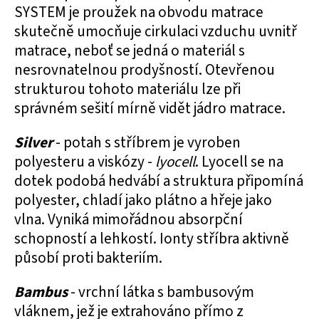
SYSTEM je proužek na obvodu matrace
skutečně umocňuje cirkulaci vzduchu uvnitř
matrace, neboť se jedná o materiál s
nesrovnatelnou prodyšností. Otevřenou
strukturou tohoto materiálu lze při
správném sešití mírně vidět jádro matrace.
Silver
- potah s stříbrem je vyroben
polyesteru a viskózy -
lyocell
. Lyocell se na
dotek podobá hedvábí a struktura připomíná
polyester, chladí jako plátno a hřeje jako
vlna. Vyniká mimořádnou absorpční
schopností a lehkostí. Ionty stříbra aktivně
působí proti bakteriím.
Bambus
- vrchní látka s bambusovým
vláknem, jež je extrahováno přímo z