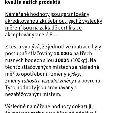
kvalitu našich produktů
Naměřené hodnoty jsou garantovány
akreditovanou zkušebnou, jejichž výsledky
měření jsou na základě certifikace
akceptovány v celé EU
.
Z testu vyplývá, že jednotlivé matrace byly
postupně stlačovány
10.000
x na třech
různých bodech silou
1000N
(100kg). Na
těchto stlačovaných místech se následně
měřilo opotřebení - změny
výšky
,
změny
tuhosti
a
vizuální změny
na povrchu.
Tyto hodnoty jsou srovnávány s
nezatěžovaným místem.
Výsledné naměřené hodnoty dokazují,