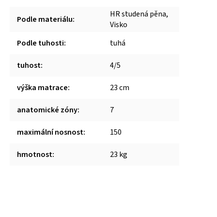
HR studená pěna,
Podle materiálu
:
Visko
Podle tuhosti
:
tuhá
tuhost
:
4/5
výška matrace
:
23 cm
anatomické zóny
:
7
maximální nosnost
:
150
hmotnost
:
23 kg