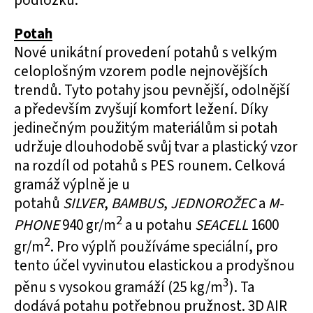
podložku.
Potah
Nové unikátní provedení potahů s velkým
celoplošným vzorem podle nejnovějších
trendů. Tyto potahy jsou pevnější, odolnější
a především zvyšují komfort ležení. Díky
jedinečným použitým materiálům si potah
udržuje dlouhodobě svůj tvar a plastický vzor
na rozdíl od potahů s PES rounem. Celková
gramáž výplně je u
potahů
SILVER
,
BAMBUS
,
JEDNOROŽEC
a
M-
2
PHONE
940 gr/m
a u potahu
SEACELL
1600
2
gr/m
. Pro výplň používáme speciální, pro
tento účel vyvinutou elastickou a prodyšnou
3
pěnu s vysokou gramáží (25 kg/m
). Ta
dodává potahu potřebnou pružnost. 3D AIR