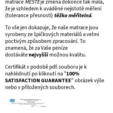
matrace
MESTE
je změna dokonce tak malá,
že je vzhledem k uváděné nejistotě měření
(tolerance přesnosti)
těžko měřitelná
.
To vše jen dokazuje, že naše matrace jsou
vyrobeny ze špičkových materiálů a velmi
poctivým způsobem zpracování. To
znamená, že za Vaše peníze
dostáváte
nejvyšší
možnou kvalitu.
Certifikát v podobě pdf. souboru je k
nahlédnutí po kliknutí na "
100%
SATISFACTION GUARANTEE
" obrázek výše
nebo v přiložených souborech.