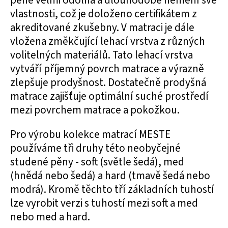
pěně velmi odolná a dlouhodobě nemění své
vlastnosti, což je doloženo certifikátem z
akreditované zkušebny. V matraci je dále
vložena změkčující lehací vrstva z různých
volitelných materiálů. Tato lehací vrstva
vytváří příjemný povrch matrace a výrazně
zlepšuje prodyšnost. Dostatečně prodyšná
matrace zajišťuje optimální suché prostředí
mezi povrchem matrace a pokožkou.
Pro výrobu kolekce matrací MESTE
používáme tři druhy této neobyčejné
studené pěny - soft (světle šedá), med
(hnědá nebo šedá) a hard (tmavě šedá nebo
modrá). Kromě těchto tří základních tuhostí
lze vyrobit verzi s tuhostí mezi soft a med
nebo med a hard.