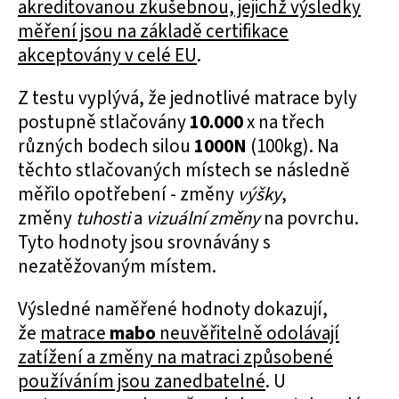
akreditovanou zkušebnou, jejichž výsledky
měření jsou na základě certifikace
akceptovány v celé EU
.
Z testu vyplývá, že jednotlivé matrace byly
postupně stlačovány
10.000
x na třech
různých bodech silou
1000N
(100kg). Na
těchto stlačovaných místech se následně
měřilo opotřebení - změny
výšky
,
změny
tuhosti
a
vizuální změny
na povrchu.
Tyto hodnoty jsou srovnávány s
nezatěžovaným místem.
Výsledné naměřené hodnoty dokazují,
že
matrace
mabo
neuvěřitelně odolávají
zatížení a změny na matraci způsobené
používáním jsou zanedbatelné
. U