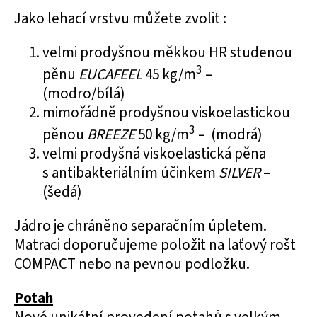
Jako lehací vrstvu můžete zvolit :
velmi prodyšnou
měkkou HR studenou
3
pěnu
EUCAFEEL
45 kg/m
–
(modro/bílá)
mimořádně prodyšnou
viskoelastickou
3
pěnou
BREEZE
50 kg/m
– (modrá)
velmi prodyšná
viskoelastická pěna
s antibakteriálním účinkem
SILVER
–
(šedá)
Jádro je chráněno separačním úpletem.
Matraci doporučujeme položit na laťový rošt
COMPACT nebo na pevnou podložku.
Potah