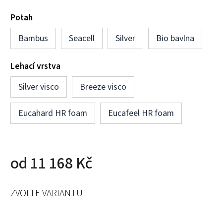
Potah
Bambus
Seacell
Silver
Bio bavlna
Lehací vrstva
Silver visco
Breeze visco
Eucahard HR foam
Eucafeel HR foam
od
11 168 Kč
ZVOLTE VARIANTU