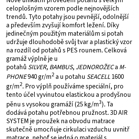
Nové unikátní provedení potahů s velkým
celoplošným vzorem podle nejnovějších
trendů. Tyto potahy jsou pevnější, odolnější
a především zvyšují komfort ležení. Díky
jedinečným použitým materiálům si potah
udržuje dlouhodobě svůj tvar a plastický vzor
na rozdíl od potahů s PES rounem. Celková
gramáž výplně je u
potahů
SILVER
,
BAMBUS
,
JEDNOROŽEC
a
M-
2
PHONE
940 gr/m
a u potahu
SEACELL
1600
2
gr/m
. Pro výplň používáme speciální, pro
tento účel vyvinutou elastickou a prodyšnou
3
pěnu s vysokou gramáží (25 kg/m
). Ta
dodává potahu potřebnou pružnost. 3D AIR
SYSTEM je proužek na obvodu matrace
skutečně umocňuje cirkulaci vzduchu uvnitř
matrace, neboť se jedná o materiál s