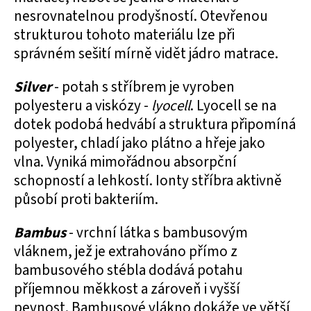
nesrovnatelnou prodyšností. Otevřenou
strukturou tohoto materiálu lze při
správném sešití mírně vidět jádro matrace.
Silver
- potah s stříbrem je vyroben
polyesteru a viskózy -
lyocell
. Lyocell se na
dotek podobá hedvábí a struktura připomíná
polyester, chladí jako plátno a hřeje jako
vlna. Vyniká mimořádnou absorpční
schopností a lehkostí. Ionty stříbra aktivně
působí proti bakteriím.
Bambus
- vrchní látka s bambusovým
vláknem, jež je extrahováno přímo z
bambusového stébla dodává potahu
příjemnou měkkost a zároveň i vyšší
pevnost. Bambusové vlákno dokáže ve větší