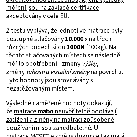
měření jsou na základě certifikace
akceptovány v celé EU
.
Z testu vyplývá, že jednotlivé matrace byly
postupně stlačovány
10.000
x na třech
různých bodech silou
1000N
(100kg). Na
těchto stlačovaných místech se následně
měřilo opotřebení - změny
výšky
,
změny
tuhosti
a
vizuální změny
na povrchu.
Tyto hodnoty jsou srovnávány s
nezatěžovaným místem.
Výsledné naměřené hodnoty dokazují,
že
matrace
mabo
neuvěřitelně odolávají
zatížení a změny na matraci způsobené
používáním jsou zanedbatelné
. U
matrace
MESTE
je změna dokonce tak malá,