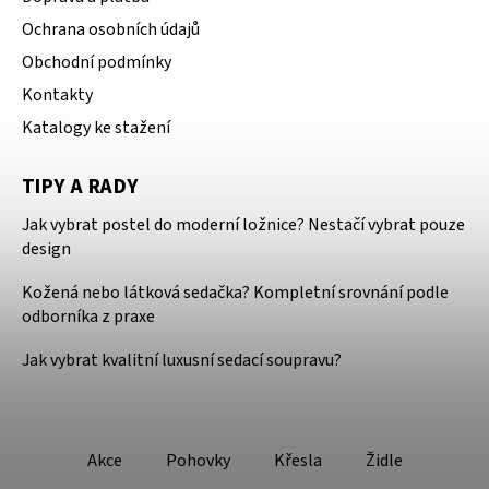
Ochrana osobních údajů
Obchodní podmínky
Kontakty
Katalogy ke stažení
TIPY A RADY
Jak vybrat postel do moderní ložnice? Nestačí vybrat pouze
design
Kožená nebo látková sedačka? Kompletní srovnání podle
odborníka z praxe
Jak vybrat kvalitní luxusní sedací soupravu?
Akce
Pohovky
Křesla
Židle