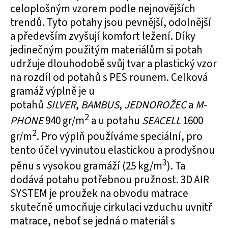
celoplošným vzorem podle nejnovějších
trendů. Tyto potahy jsou pevnější, odolnější
a především zvyšují komfort ležení. Díky
jedinečným použitým materiálům si potah
udržuje dlouhodobě svůj tvar a plastický vzor
na rozdíl od potahů s PES rounem. Celková
gramáž výplně je u
potahů
SILVER
,
BAMBUS
,
JEDNOROŽEC
a
M-
2
PHONE
940 gr/m
a u potahu
SEACELL
1600
2
gr/m
. Pro výplň používáme speciální, pro
tento účel vyvinutou elastickou a prodyšnou
3
pěnu s vysokou gramáží (25 kg/m
). Ta
dodává potahu potřebnou pružnost. 3D AIR
SYSTEM je proužek na obvodu matrace
skutečně umocňuje cirkulaci vzduchu uvnitř
matrace, neboť se jedná o materiál s