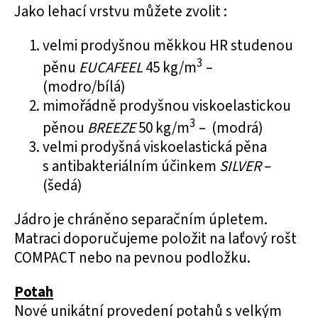
Jako lehací vrstvu můžete zvolit :
velmi prodyšnou
měkkou HR studenou
3
pěnu
EUCAFEEL
45 kg/m
–
(modro/bílá)
mimořádně prodyšnou
viskoelastickou
3
pěnou
BREEZE
50 kg/m
– (modrá)
velmi prodyšná
viskoelastická pěna
s antibakteriálním účinkem
SILVER
–
(šedá)
Jádro je chráněno separačním úpletem.
Matraci doporučujeme položit na laťový rošt
COMPACT nebo na pevnou podložku.
Potah
Nové unikátní provedení potahů s velkým