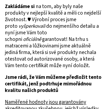
Zakládáme si
na tom, aby byly naše
produkty v nejlepší kvalitě a měli co nejdelší
životnost. ♥ Výrobní proces jsme
proto
vyšperkovali
do nejmenšího detailu a
nyní jsme Vám toto
schopni
oficiálně
garantovat! Na trhu s
matracemi a lůžkovinami jsme aktuálně
jediná firma, která si své produkty nechala
otestovat od autorizované osoby, a která
Vám tento certifikát může nyní doložit.
Jsme rádi, že Vám můžeme předložit tento
certifikát, jenž podtrhuje mimořádnou
kvalitu našich produktů
Naměřené hodnoty jsou garantovány
akreditovanou zkušebnou, jejichž výsledky