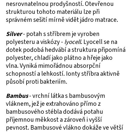
nesrovnatelnou prodyšností. Otevřenou
strukturou tohoto materiálu lze při
správném sešití mírně vidět jádro matrace.
Silver
- potah s stříbrem je vyroben
polyesteru a viskózy -
lyocell
. Lyocell se na
dotek podobá hedvábí a struktura připomíná
polyester, chladí jako plátno a hřeje jako
vlna. Vyniká mimořádnou absorpční
schopností a lehkostí. Ionty stříbra aktivně
působí proti bakteriím.
Bambus
- vrchní látka s bambusovým
vláknem, jež je extrahováno přímo z
bambusového stébla dodává potahu
příjemnou měkkost a zároveň i vyšší
pevnost. Bambusové vlákno dokáže ve větší