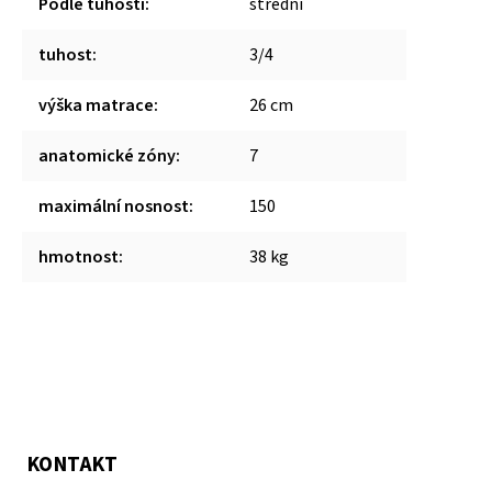
Podle tuhosti
:
střední
tuhost
:
3/4
výška matrace
:
26 cm
anatomické zóny
:
7
maximální nosnost
:
150
hmotnost
:
38 kg
KONTAKT