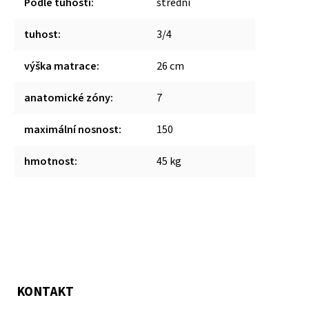
Podle tuhosti
:
střední
tuhost
:
3/4
výška matrace
:
26 cm
anatomické zóny
:
7
maximální nosnost
:
150
hmotnost
:
45 kg
KONTAKT