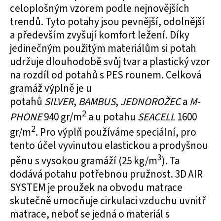
celoplošným vzorem podle nejnovějších
trendů. Tyto potahy jsou pevnější, odolnější
a především zvyšují komfort ležení. Díky
jedinečným použitým materiálům si potah
udržuje dlouhodobě svůj tvar a plastický vzor
na rozdíl od potahů s PES rounem. Celková
gramáž výplně je u
potahů
SILVER
,
BAMBUS
,
JEDNOROŽEC
a
M-
2
PHONE
940 gr/m
a u potahu
SEACELL
1600
2
gr/m
. Pro výplň používáme speciální, pro
tento účel vyvinutou elastickou a prodyšnou
3
pěnu s vysokou gramáží (25 kg/m
). Ta
dodává potahu potřebnou pružnost. 3D AIR
SYSTEM je proužek na obvodu matrace
skutečně umocňuje cirkulaci vzduchu uvnitř
matrace, neboť se jedná o materiál s