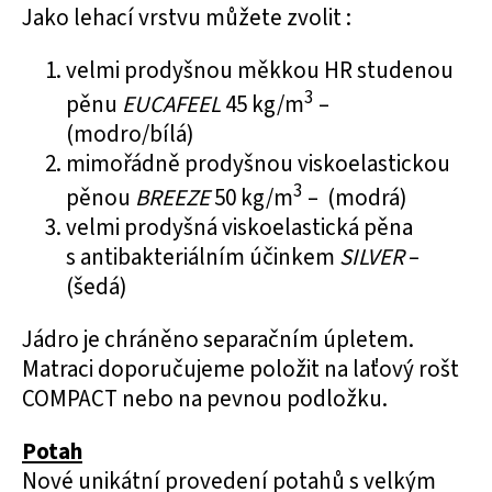
Jako lehací vrstvu můžete zvolit :
velmi prodyšnou
měkkou HR studenou
3
pěnu
EUCAFEEL
45 kg/m
–
(modro/bílá)
mimořádně prodyšnou
viskoelastickou
3
pěnou
BREEZE
50 kg/m
– (modrá)
velmi prodyšná
viskoelastická pěna
s antibakteriálním účinkem
SILVER
–
(šedá)
Jádro je chráněno separačním úpletem.
Matraci doporučujeme položit na laťový rošt
COMPACT nebo na pevnou podložku.
Potah
Nové unikátní provedení potahů s velkým