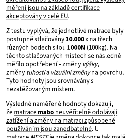
měření jsou na základě certifikace
akceptovány v celé EU
.
Z testu vyplývá, že jednotlivé matrace byly
postupně stlačovány
10.000
x na třech
různých bodech silou
1000N
(100kg). Na
těchto stlačovaných místech se následně
měřilo opotřebení - změny
výšky
,
změny
tuhosti
a
vizuální změny
na povrchu.
Tyto hodnoty jsou srovnávány s
nezatěžovaným místem.
Výsledné naměřené hodnoty dokazují,
že
matrace
mabo
neuvěřitelně odolávají
zatížení a změny na matraci způsobené
používáním jsou zanedbatelné
. U
matrace
MESTE
je změna dokonce tak malá,