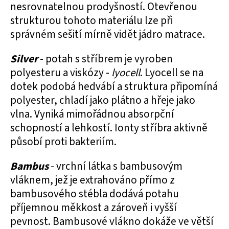
nesrovnatelnou prodyšností. Otevřenou
strukturou tohoto materiálu lze při
správném sešití mírně vidět jádro matrace.
Silver
- potah s stříbrem je vyroben
polyesteru a viskózy -
lyocell
. Lyocell se na
dotek podobá hedvábí a struktura připomíná
polyester, chladí jako plátno a hřeje jako
vlna. Vyniká mimořádnou absorpční
schopností a lehkostí. Ionty stříbra aktivně
působí proti bakteriím.
Bambus
- vrchní látka s bambusovým
vláknem, jež je extrahováno přímo z
bambusového stébla dodává potahu
příjemnou měkkost a zároveň i vyšší
pevnost. Bambusové vlákno dokáže ve větší