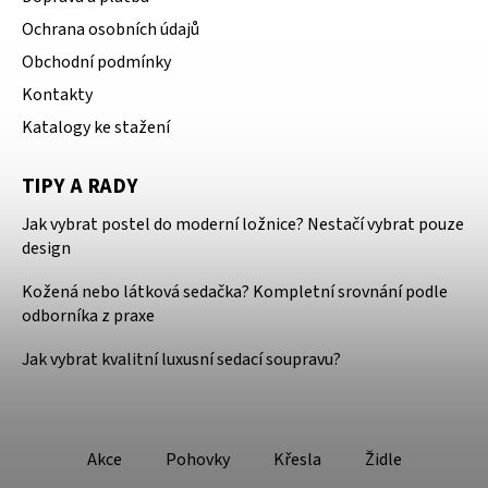
Ochrana osobních údajů
Obchodní podmínky
Kontakty
Katalogy ke stažení
TIPY A RADY
Jak vybrat postel do moderní ložnice? Nestačí vybrat pouze
design
Kožená nebo látková sedačka? Kompletní srovnání podle
odborníka z praxe
Jak vybrat kvalitní luxusní sedací soupravu?
Akce
Pohovky
Křesla
Židle