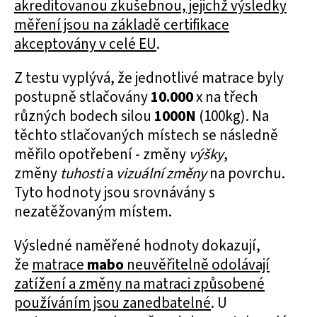
akreditovanou zkušebnou, jejichž výsledky
měření jsou na základě certifikace
akceptovány v celé EU
.
Z testu vyplývá, že jednotlivé matrace byly
postupně stlačovány
10.000
x na třech
různých bodech silou
1000N
(100kg). Na
těchto stlačovaných místech se následně
měřilo opotřebení - změny
výšky
,
změny
tuhosti
a
vizuální změny
na povrchu.
Tyto hodnoty jsou srovnávány s
nezatěžovaným místem.
Výsledné naměřené hodnoty dokazují,
že
matrace
mabo
neuvěřitelně odolávají
zatížení a změny na matraci způsobené
používáním jsou zanedbatelné
. U