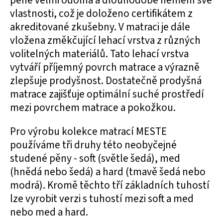
pěně velmi odolná a dlouhodobě nemění své
vlastnosti, což je doloženo certifikátem z
akreditované zkušebny. V matraci je dále
vložena změkčující lehací vrstva z různých
volitelných materiálů. Tato lehací vrstva
vytváří příjemný povrch matrace a výrazně
zlepšuje prodyšnost. Dostatečně prodyšná
matrace zajišťuje optimální suché prostředí
mezi povrchem matrace a pokožkou.
Pro výrobu kolekce matrací MESTE
používáme tři druhy této neobyčejné
studené pěny - soft (světle šedá), med
(hnědá nebo šedá) a hard (tmavě šedá nebo
modrá). Kromě těchto tří základních tuhostí
lze vyrobit verzi s tuhostí mezi soft a med
nebo med a hard.