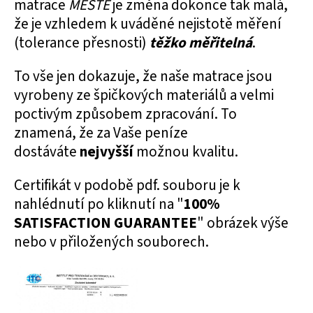
matrace
MESTE
je změna dokonce tak malá,
že je vzhledem k uváděné nejistotě měření
(tolerance přesnosti)
těžko měřitelná
.
To vše jen dokazuje, že naše matrace jsou
vyrobeny ze špičkových materiálů a velmi
poctivým způsobem zpracování. To
znamená, že za Vaše peníze
dostáváte
nejvyšší
možnou kvalitu.
Certifikát v podobě pdf. souboru je k
nahlédnutí po kliknutí na "
100%
SATISFACTION GUARANTEE
" obrázek výše
nebo v přiložených souborech.