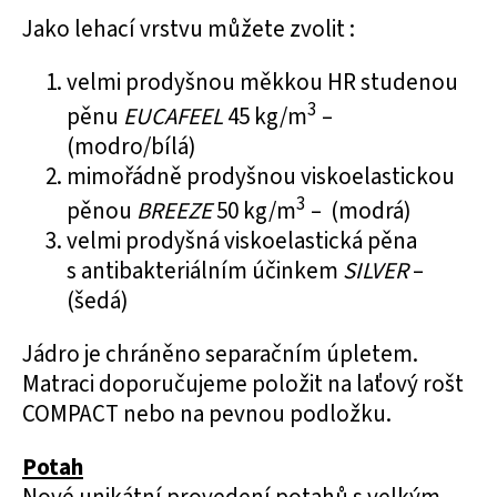
Jako lehací vrstvu můžete zvolit :
velmi prodyšnou
měkkou HR studenou
3
pěnu
EUCAFEEL
45 kg/m
–
(modro/bílá)
mimořádně prodyšnou
viskoelastickou
3
pěnou
BREEZE
50 kg/m
– (modrá)
velmi prodyšná
viskoelastická pěna
s antibakteriálním účinkem
SILVER
–
(šedá)
Jádro je chráněno separačním úpletem.
Matraci doporučujeme položit na laťový rošt
COMPACT nebo na pevnou podložku.
Potah