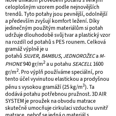
Nové unikátní provedení potahů s velkým
celoplošným vzorem podle nejnovějších
trendů. Tyto potahy jsou pevnější, odolnější
a především zvyšují komfort ležení. Díky
jedinečným použitým materiálům si potah
udržuje dlouhodobě svůj tvar a plastický vzor
na rozdíl od potahů s PES rounem. Celková
gramáž výplně je u
potahů
SILVER
,
BAMBUS
,
JEDNOROŽEC
a
M-
2
PHONE
940 gr/m
a u potahu
SEACELL
1600
2
gr/m
. Pro výplň používáme speciální, pro
tento účel vyvinutou elastickou a prodyšnou
3
pěnu s vysokou gramáží (25 kg/m
). Ta
dodává potahu potřebnou pružnost. 3D AIR
SYSTEM je proužek na obvodu matrace
skutečně umocňuje cirkulaci vzduchu uvnitř
matrace, neboť se jedná o materiál s