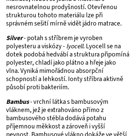
nesrovnatelnou prodyšností. Otevřenou
strukturou tohoto materiálu lze při
správném sešití mírně vidět jádro matrace.
Silver
- potah s stříbrem je vyroben
polyesteru a viskózy -
lyocell
. Lyocell se na
dotek podobá hedvábí a struktura připomíná
polyester, chladí jako plátno a hřeje jako
vlna. Vyniká mimořádnou absorpční
schopností a lehkostí. Ionty stříbra aktivně
působí proti bakteriím.
Bambus
- vrchní látka s bambusovým
vláknem, jež je extrahováno přímo z
bambusového stébla dodává potahu
příjemnou měkkost a zároveň i vyšší
pevnost. Bambusové vlákno dokáže ve větší