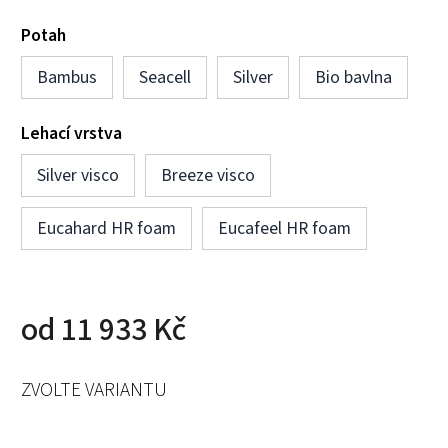
Potah
Bambus
Seacell
Silver
Bio bavlna
Lehací vrstva
Silver visco
Breeze visco
Eucahard HR foam
Eucafeel HR foam
od
11 933 Kč
ZVOLTE VARIANTU