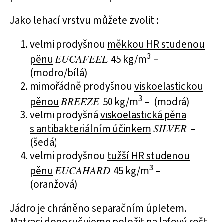
Jako lehací vrstvu můžete zvolit :
velmi prodyšnou
měkkou HR studenou
3
pěnu
EUCAFEEL
45 kg/m
–
(modro/bílá)
mimořádně prodyšnou
viskoelastickou
3
pěnou
BREEZE
50 kg/m
– (modrá)
velmi prodyšná
viskoelastická pěna
s antibakteriálním účinkem
SILVER
–
(šedá)
velmi prodyšnou
tužší HR studenou
3
pěnu
EUCAHARD
45 kg/m
–
(oranžová)
Jádro je chráněno separačním úpletem.
Matraci doporučujeme položit na laťový rošt