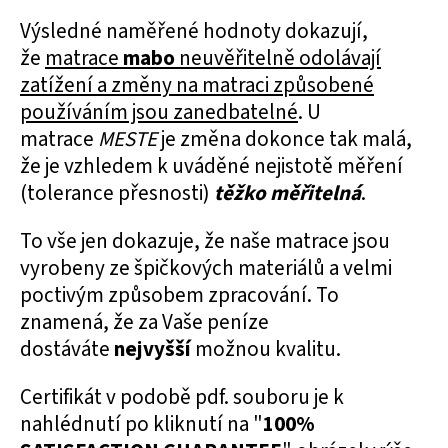
Výsledné naměřené hodnoty dokazují,
že
matrace
mabo
neuvěřitelně odolávají
zatížení a změny na matraci způsobené
používáním jsou zanedbatelné
. U
matrace
MESTE
je změna dokonce tak malá,
že je vzhledem k uváděné nejistotě měření
(tolerance přesnosti)
těžko měřitelná
.
To vše jen dokazuje, že naše matrace jsou
vyrobeny ze špičkových materiálů a velmi
poctivým způsobem zpracování. To
znamená, že za Vaše peníze
dostáváte
nejvyšší
možnou kvalitu.
Certifikát v podobě pdf. souboru je k
nahlédnutí po kliknutí na "
100%