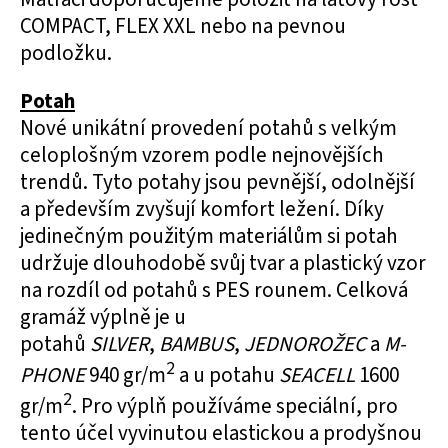
COMPACT, FLEX XXL nebo na pevnou
podložku.
Potah
Nové unikátní provedení potahů s velkým
celoplošným vzorem podle nejnovějších
trendů. Tyto potahy jsou pevnější, odolnější
a především zvyšují komfort ležení. Díky
jedinečným použitým materiálům si potah
udržuje dlouhodobě svůj tvar a plastický vzor
na rozdíl od potahů s PES rounem. Celková
gramáž výplně je u
potahů
SILVER
,
BAMBUS
,
JEDNOROŽEC
a
M-
2
PHONE
940 gr/m
a u potahu
SEACELL
1600
2
gr/m
. Pro výplň používáme speciální, pro
tento účel vyvinutou elastickou a prodyšnou