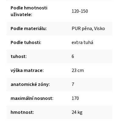
Podle hmotnosti
120-150
uživatele
:
Podle materiálu
:
PUR pěna, Visko
Podle tuhosti
:
extra tuhá
tuhost
:
6
výška matrace
:
23 cm
anatomické zóny
:
7
maximální nosnost
:
170
hmotnost
:
24 kg