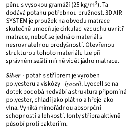
3
pěnu s vysokou gramáží (25 kg/m
). Ta
dodává potahu potřebnou pružnost. 3D AIR
SYSTEM je proužek na obvodu matrace
skutečně umocňuje cirkulaci vzduchu uvnitř
matrace, neboť se jedná o materiál s
nesrovnatelnou prodyšností. Otevřenou
strukturou tohoto materiálu lze při
správném sešití mírně vidět jádro matrace.
Silver
- potah s stříbrem je vyroben
polyesteru a viskózy -
lyocell
. Lyocell se na
dotek podobá hedvábí a struktura připomíná
polyester, chladí jako plátno a hřeje jako
vlna. Vyniká mimořádnou absorpční
schopností a lehkostí. Ionty stříbra aktivně
působí proti bakteriím.