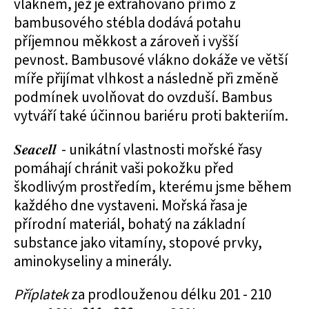
vláknem, jež je extrahováno přímo z
bambusového stébla dodává potahu
příjemnou měkkost a zároveň i vyšší
pevnost. Bambusové vlákno dokáže ve větší
míře přijímat vlhkost a následně při změně
podmínek uvolňovat do ovzduší. Bambus
vytváří také účinnou bariéru proti bakteriím.
Seacell
- unikátní vlastnosti mořské řasy
pomáhají chránit vaši pokožku před
škodlivým prostředím, kterému jsme během
každého dne vystaveni. Mořská řasa je
přírodní materiál, bohatý na základní
substance jako vitamíny, stopové prvky,
aminokyseliny a minerály.
Příplatek
za prodlouženou délku 201 - 210