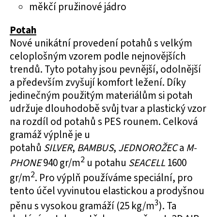
měkčí pružinové jádro
Potah
Nové unikátní provedení potahů s velkým
celoplošným vzorem podle nejnovějších
trendů. Tyto potahy jsou pevnější, odolnější
a především zvyšují komfort ležení. Díky
jedinečným použitým materiálům si potah
udržuje dlouhodobě svůj tvar a plastický vzor
na rozdíl od potahů s PES rounem. Celková
gramáž výplně je u
potahů
SILVER
,
BAMBUS
,
JEDNOROŽEC
a
M-
2
PHONE
940 gr/m
u potahu
SEACELL
1600
2
gr/m
. Pro výplň používáme speciální, pro
tento účel vyvinutou elastickou a prodyšnou
3
pěnu s vysokou gramáží (25 kg/m
). Ta