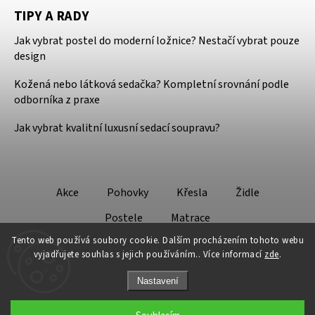
TIPY A RADY
Jak vybrat postel do moderní ložnice? Nestačí vybrat pouze
design
Kožená nebo látková sedačka? Kompletní srovnání podle
odborníka z praxe
Jak vybrat kvalitní luxusní sedací soupravu?
Akce
Pohovky
Křesla
Židle
Postele
Matrace
Tento web používá soubory cookie. Dalším procházením tohoto webu
vyjadřujete souhlas s jejich používáním.. Více informací
zde
.
Nastavení
Copyright 2026
Design - Lifestyle
. Všechna práva vyhrazena.