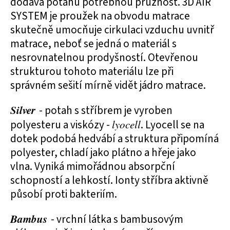
dodává potahu potřebnou pružnost. 3D AIR
SYSTEM je proužek na obvodu matrace
skutečně umocňuje cirkulaci vzduchu uvnitř
matrace, neboť se jedná o materiál s
nesrovnatelnou prodyšností. Otevřenou
strukturou tohoto materiálu lze při
správném sešití mírně vidět jádro matrace.
Silver
- potah s stříbrem je vyroben
polyesteru a viskózy -
lyocell
. Lyocell se na
dotek podobá hedvábí a struktura připomíná
polyester, chladí jako plátno a hřeje jako
vlna. Vyniká mimořádnou absorpční
schopností a lehkostí. Ionty stříbra aktivně
působí proti bakteriím.
Bambus
- vrchní látka s bambusovým