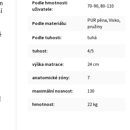
em
Podle hmotnosti
70-90, 80-110
uživatele
:
í
m
PUR pěna, Visko,
Podle materiálu
:
pružiny
ě
Podle tuhosti
:
tuhá
tuhost
:
4/5
výška matrace
:
24 cm
anatomické zóny
:
7
maximální nosnost
:
130
í
hmotnost
:
22 kg