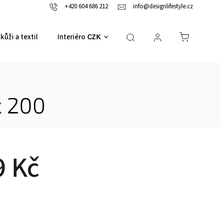
+420 604 686 212
info@designlifestyle.cz
kůži a textil
Interiérové doplňky
CZK
x 200
9 Kč