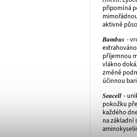
připomíná po
mimořádnou a
aktivně půso
Bambus
- v
extrahováno
příjemnou m
vlákno dokáž
změně podmí
účinnou bari
Seacell
- uni
pokožku pře
každého dne 
na základní 
aminokyselin