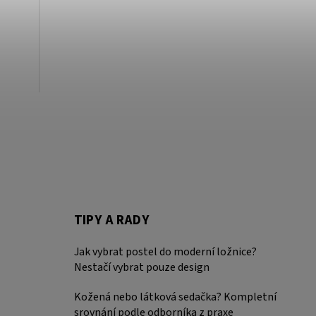
TIPY A RADY
Jak vybrat postel do moderní ložnice?
Nestačí vybrat pouze design
Kožená nebo látková sedačka? Kompletní
srovnání podle odborníka z praxe