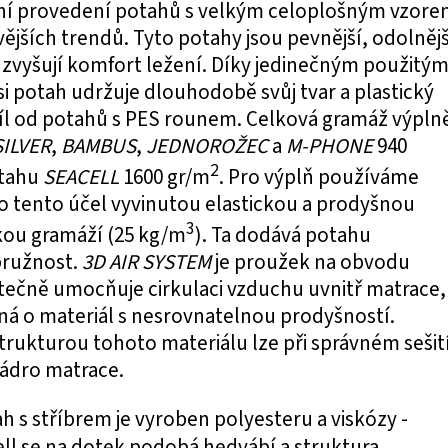
ní provedení potahů s velkým celoplošným vzor
ějších trendů. Tyto potahy jsou pevnější, odolnějš
zvyšují komfort ležení. Díky jedinečným použitý
i potah udržuje dlouhodobě svůj tvar a plastický
díl od potahů s PES rounem. Celková gramáž výpln
SILVER
,
BAMBUS
,
JEDNOROŽEC
a
M-PHONE
940
2
tahu
SEACELL
1600 gr/m
. Pro výplň používáme
ro tento účel vyvinutou elastickou a prodyšnou
3
kou gramáží (25 kg/m
). Ta dodává potahu
ružnost.
3D AIR SYSTEM
je proužek na obvodu
tečně umocňuje cirkulaci vzduchu uvnitř matrace,
ná o materiál s nesrovnatelnou prodyšností.
rukturou tohoto materiálu lze při správném sešit
jádro matrace.
ah s stříbrem je vyroben polyesteru a viskózy -
ell se na dotek podobá hedvábí a struktura