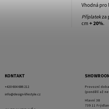
Vhodná pro 
Příplatek
za 
cm
+ 20%
.
KONTAKT
SHOWROO
+420 604 686 212
Provozní doba
(pondělí až ne
info@design-lifestyle.cz
Hlavní 38
739 11 Frýdlan