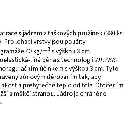
atrace s jádrem z taškových pružinek (380 ks
. Pro lehací vrstvy jsou použity
3
y gramáže 40 kg/m
s výškou 3 cm
coelastická-líná pěna s technologií
SILVER-
moregulačním účinkem s výškou 3 cm. Tyto
upraveny zónovým děrováním tak, aby
lhkost a přebytečné teplo od těla. Otočením
žší a měkčí stranou. Jádro je chráněno
.