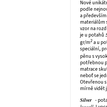
Nové unikát
podle nejnov
a především 
materiálům s
vzor na roz
je u potahů
2
gr/m
a u po
speciální, p
pěnu s vyso
potřebnou p
matrace sku
neboť se jed
Otevřenou st
mírně vidět 
Silver
- pot
lyocell
. Lyoc