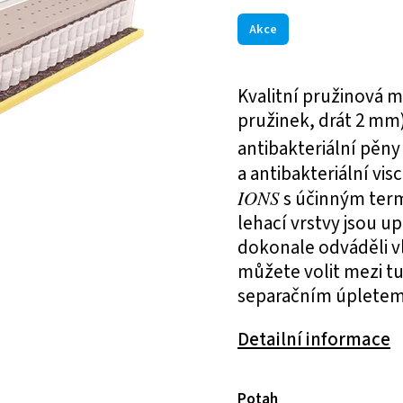
Akce
Kvalitní pružinová m
pružinek, drát 2 mm)
antibakteriální pěn
a antibakteriální vis
IONS
s účinným ter
lehací vrstvy jsou 
dokonale odváděli v
můžete volit mezi tu
separačním úpletem
Detailní informace
Potah