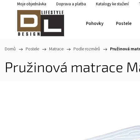
Moje objednávka
Doprava a platba
Katalogy ke stažení
Pohovky
Postele
Domů
/
Postele
/
Matrace
/
Podle rozměrů
/
Pružinová mat
Pružinová matrace M