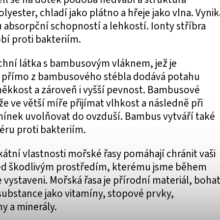
lyester, chladí jako plátno a hřeje jako vlna. Vynik
bsorpční schopností a lehkostí. Ionty stříbra
bí proti bakteriím.
rchní látka s bambusovým vláknem, jež je
 přímo z bambusového stébla dodává potahu
ěkkost a zároveň i vyšší pevnost. Bambusové
e ve větší míře přijímat vlhkost a následně při
nek uvolňovat do ovzduší. Bambus vytváří také
éru proti bakteriím.
kátní vlastnosti mořské řasy pomáhají chránit vaši
d škodlivým prostředím, kterému jsme během
vystaveni. Mořská řasa je přírodní materiál, boha
substance jako vitamíny, stopové prvky,
y a minerály.