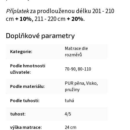
Příplatek
za prodlouženou délku 201 - 210
cm
+ 10%
, 211 - 220 cm
+ 20%
.
Doplňkové parametry
Matrace dle
Kategorie
:
rozměrů
Podle hmotnosti
70-90, 80-110
uživatele
:
PUR pěna, Visko,
Podle materiálu
:
pružiny
Podle tuhosti
:
tuhá
tuhost
:
4/5
výška matrace
:
24 cm