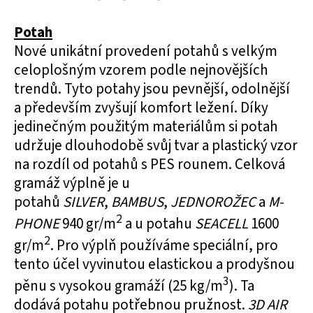
Potah
Nové unikátní provedení potahů s velkým
celoplošným vzorem podle nejnovějších
trendů. Tyto potahy jsou pevnější, odolnější
a především zvyšují komfort ležení. Díky
jedinečným použitým materiálům si potah
udržuje dlouhodobě svůj tvar a plastický vzor
na rozdíl od potahů s PES rounem. Celková
gramáž výplně je u
potahů
SILVER
,
BAMBUS
,
JEDNOROŽEC
a
M-
2
PHONE
940 gr/m
a u potahu
SEACELL
1600
2
gr/m
. Pro výplň používáme speciální, pro
tento účel vyvinutou elastickou a prodyšnou
3
pěnu s vysokou gramáží (25 kg/m
). Ta
dodává potahu potřebnou pružnost.
3D AIR