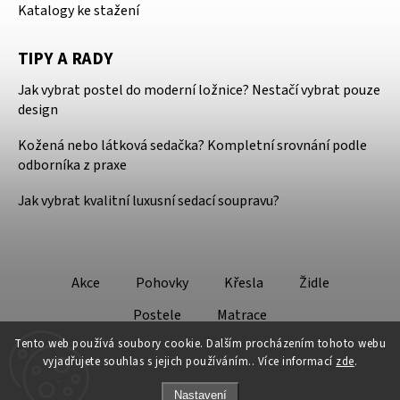
Katalogy ke stažení
TIPY A RADY
Jak vybrat postel do moderní ložnice? Nestačí vybrat pouze
design
Kožená nebo látková sedačka? Kompletní srovnání podle
odborníka z praxe
Jak vybrat kvalitní luxusní sedací soupravu?
Akce
Pohovky
Křesla
Židle
Postele
Matrace
Tento web používá soubory cookie. Dalším procházením tohoto webu
vyjadřujete souhlas s jejich používáním.. Více informací
zde
.
Nastavení