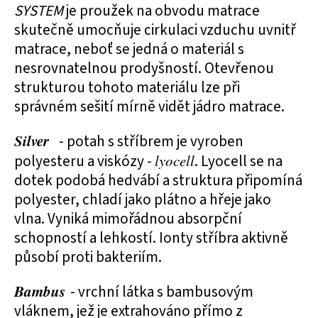
SYSTEM
je proužek na obvodu matrace
skutečně umocňuje cirkulaci vzduchu uvnitř
matrace, neboť se jedná o materiál s
nesrovnatelnou prodyšností. Otevřenou
strukturou tohoto materiálu lze při
správném sešití mírně vidět jádro matrace.
Silver
- potah s stříbrem je vyroben
polyesteru a viskózy -
lyocell
. Lyocell se na
dotek podobá hedvábí a struktura připomíná
polyester, chladí jako plátno a hřeje jako
vlna. Vyniká mimořádnou absorpční
schopností a lehkostí. Ionty stříbra aktivně
působí proti bakteriím.
Bambus
- vrchní látka s bambusovým
vláknem, jež je extrahováno přímo z