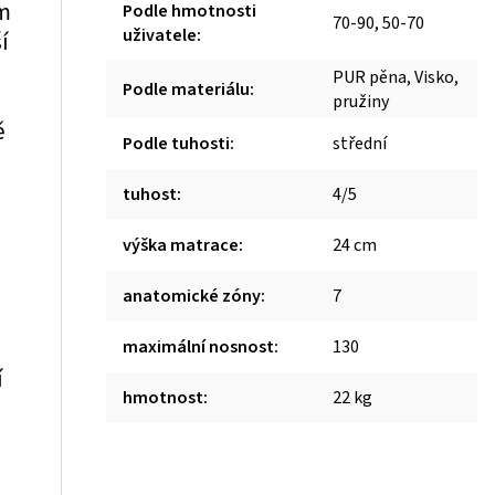
em
Podle hmotnosti
70-90, 50-70
uživatele
:
í
m
PUR pěna, Visko,
Podle materiálu
:
pružiny
ě
Podle tuhosti
:
střední
tuhost
:
4/5
výška matrace
:
24 cm
anatomické zóny
:
7
maximální nosnost
:
130
í
hmotnost
:
22 kg