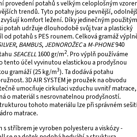
ní provedení potahů s velkým celoplošným vzor
ějších trendů. Tyto potahy jsou pevnější, odolnějš
zvyšují komfort ležení. Díky jedinečným použitý
i potah udržuje dlouhodobě svůj tvar a plastický
díl od potahů s PES rounem. Celková gramáž výpln
SILVER
,
BAMBUS
,
JEDNOROŽEC
a
M-PHONE
940
2
otahu
SEACELL
1600 gr/m
. Pro výplň používáme
ro tento účel vyvinutou elastickou a prodyšnou
3
kou gramáží (25 kg/m
). Ta dodává potahu
ružnost. 3D AIR SYSTEM je proužek na obvodu
tečně umocňuje cirkulaci vzduchu uvnitř matrace,
ná o materiál s nesrovnatelnou prodyšností.
rukturou tohoto materiálu lze při správném sešit
jádro matrace.
h s stříbrem je vyroben polyesteru a viskózy -
ell se na dotek podobá hedvábí a struktura