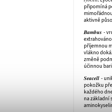
připomíná po
mimořádnou a
aktivně půso
Bambus
- v
extrahováno
příjemnou m
vlákno dokáž
změně podmí
účinnou bari
Seacell
- uni
pokožku pře
každého dne 
na základní 
aminokyselin