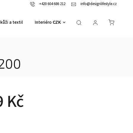
+420 604 686 212
info@designlifestyle.cz
kůži a textil
Interiérové doplňky
CZK
 200
9 Kč