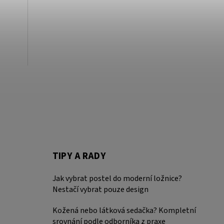
TIPY A RADY
Jak vybrat postel do moderní ložnice?
Nestačí vybrat pouze design
Kožená nebo látková sedačka? Kompletní
srovnání podle odborníka z praxe