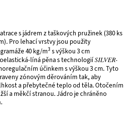
atrace s jádrem z taškových pružinek (380 ks
m). Pro lehací vrstvy jsou použity
3
y gramáže 40 kg/m
s výškou 3 cm
coelastická-líná pěna s technologií
SILVER-
moregulačním účinkem s výškou 3 cm. Tyto
upraveny zónovým děrováním tak, aby
lhkost a přebytečné teplo od těla. Otočením
žší a měkčí stranou. Jádro je chráněno
.