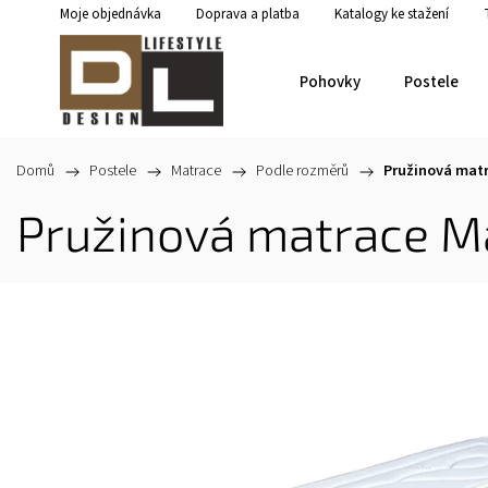
Moje objednávka
Doprava a platba
Katalogy ke stažení
Pohovky
Postele
Domů
/
Postele
/
Matrace
/
Podle rozměrů
/
Pružinová mat
Pružinová matrace M