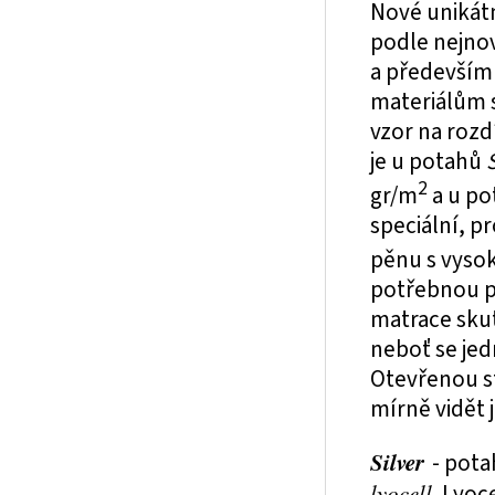
Nové unikát
podle nejnov
a především 
materiálům s
vzor na roz
je u potahů
2
gr/m
a u p
speciální, p
pěnu s vyso
potřebnou p
matrace sku
neboť se jed
Otevřenou st
mírně vidět 
Silver
- pota
lyocell
. Lyoc