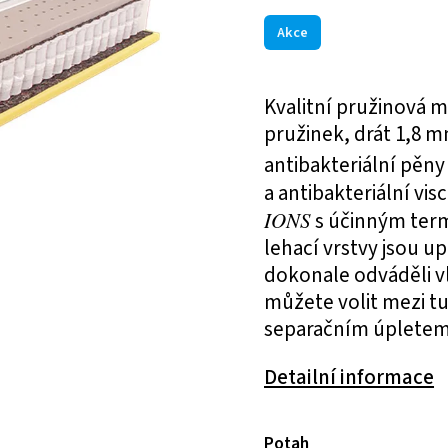
Akce
Kvalitní pružinová m
pružinek, drát 1,8 m
antibakteriální pěn
a antibakteriální vis
IONS
s účinným ter
lehací vrstvy jsou 
dokonale odváděli v
můžete volit mezi tu
separačním úpletem
Detailní informace
Potah