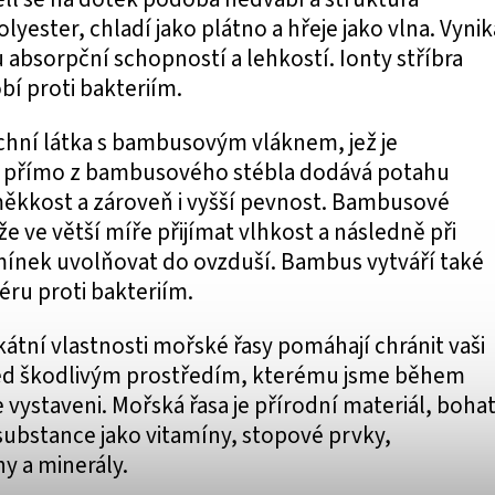
lyester, chladí jako plátno a hřeje jako vlna. Vynik
bsorpční schopností a lehkostí. Ionty stříbra
bí proti bakteriím.
rchní látka s bambusovým vláknem, jež je
 přímo z bambusového stébla dodává potahu
ěkkost a zároveň i vyšší pevnost. Bambusové
e ve větší míře přijímat vlhkost a následně při
nek uvolňovat do ovzduší. Bambus vytváří také
éru proti bakteriím.
kátní vlastnosti mořské řasy pomáhají chránit vaši
d škodlivým prostředím, kterému jsme během
vystaveni. Mořská řasa je přírodní materiál, boha
substance jako vitamíny, stopové prvky,
y a minerály.