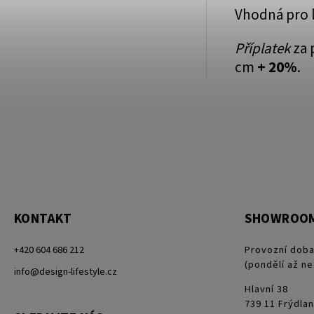
Vhodná pro 
Příplatek
za 
cm
+ 20%
.
KONTAKT
SHOWROO
+420 604 686 212
Provozní doba
(pondělí až ne
info@design-lifestyle.cz
Hlavní 38
739 11 Frýdlan