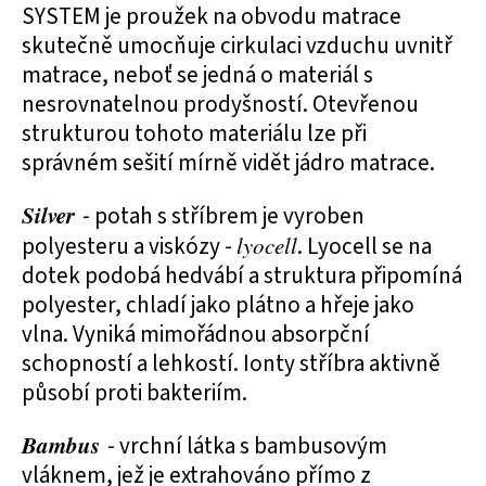
SYSTEM je proužek na obvodu matrace
skutečně umocňuje cirkulaci vzduchu uvnitř
matrace, neboť se jedná o materiál s
nesrovnatelnou prodyšností. Otevřenou
strukturou tohoto materiálu lze při
správném sešití mírně vidět jádro matrace.
Silver
- potah s stříbrem je vyroben
polyesteru a viskózy -
lyocell
. Lyocell se na
dotek podobá hedvábí a struktura připomíná
polyester, chladí jako plátno a hřeje jako
vlna. Vyniká mimořádnou absorpční
schopností a lehkostí. Ionty stříbra aktivně
působí proti bakteriím.
Bambus
- vrchní látka s bambusovým
vláknem, jež je extrahováno přímo z