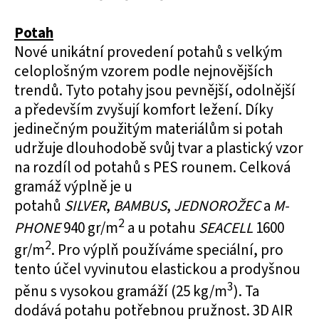
Potah
Nové unikátní provedení potahů s velkým
celoplošným vzorem podle nejnovějších
trendů. Tyto potahy jsou pevnější, odolnější
a především zvyšují komfort ležení. Díky
jedinečným použitým materiálům si potah
udržuje dlouhodobě svůj tvar a plastický vzor
na rozdíl od potahů s PES rounem. Celková
gramáž výplně je u
potahů
SILVER
,
BAMBUS
,
JEDNOROŽEC
a
M-
2
PHONE
940 gr/m
a u potahu
SEACELL
1600
2
gr/m
. Pro výplň používáme speciální, pro
tento účel vyvinutou elastickou a prodyšnou
3
pěnu s vysokou gramáží (25 kg/m
). Ta
dodává potahu potřebnou pružnost. 3D AIR