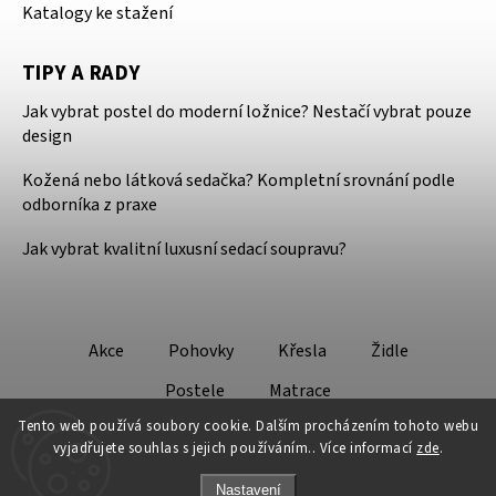
Katalogy ke stažení
TIPY A RADY
Jak vybrat postel do moderní ložnice? Nestačí vybrat pouze
design
Kožená nebo látková sedačka? Kompletní srovnání podle
odborníka z praxe
Jak vybrat kvalitní luxusní sedací soupravu?
Akce
Pohovky
Křesla
Židle
Postele
Matrace
Tento web používá soubory cookie. Dalším procházením tohoto webu
vyjadřujete souhlas s jejich používáním.. Více informací
zde
.
Nastavení