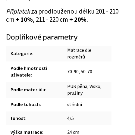
Příplatek
za prodlouženou délku 201 - 210
cm
+ 10%
, 211 - 220 cm
+ 20%
.
Doplňkové parametry
Matrace dle
Kategorie
:
rozměrů
Podle hmotnosti
70-90, 50-70
uživatele
:
PUR pěna, Visko,
Podle materiálu
:
pružiny
Podle tuhosti
:
střední
tuhost
:
4/5
výška matrace
:
24 cm