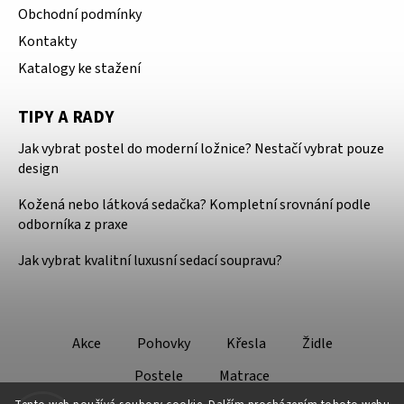
Obchodní podmínky
Kontakty
Katalogy ke stažení
TIPY A RADY
Jak vybrat postel do moderní ložnice? Nestačí vybrat pouze
design
Kožená nebo látková sedačka? Kompletní srovnání podle
odborníka z praxe
Jak vybrat kvalitní luxusní sedací soupravu?
Akce
Pohovky
Křesla
Židle
Postele
Matrace