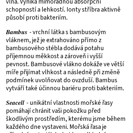
vlna. Vyniká mimořádnou absorpční
schopností a lehkostí. Ionty stříbra aktivně
působí proti bakteriím.
Bambus
- vrchní látka s bambusovým
vláknem, jež je extrahováno přímo z
bambusového stébla dodává potahu
příjemnou měkkost a zároveň i vyšší
pevnost. Bambusové vlákno dokáže ve větší
míře přijímat vlhkost a následně při změně
podmínek uvolňovat do ovzduší. Bambus
vytváří také účinnou bariéru proti bakteriím.
Seacell
- unikátní vlastnosti mořské řasy
pomáhají chránit vaši pokožku před
škodlivým prostředím, kterému jsme během
každého dne vystaveni. Mořská řasa je