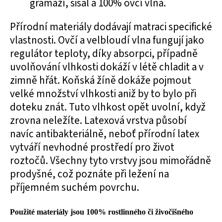
gramáží, sisal a 100% ovčí vlna.
Přírodní materiály dodávají matraci specifické
vlastnosti. Ovčí a velbloudí vlna fungují jako
regulátor teploty, díky absorpci, případně
uvolňování vlhkosti dokáží v létě chladit a v
zimně hřát. Koňská žíně dokáže pojmout
velké množství vlhkosti aniž by to bylo při
doteku znát. Tuto vlhkost opět uvolní, když
zrovna neležíte. Latexová vrstva působí
navíc antibakteriálně, neboť přírodní latex
vytváří nevhodné prostředí pro život
roztočů. Všechny tyto vrstvy jsou mimořádně
prodyšné, což poznáte při ležení na
příjemném suchém povrchu.
Použité materiály jsou 100% rostlinného či živočišného