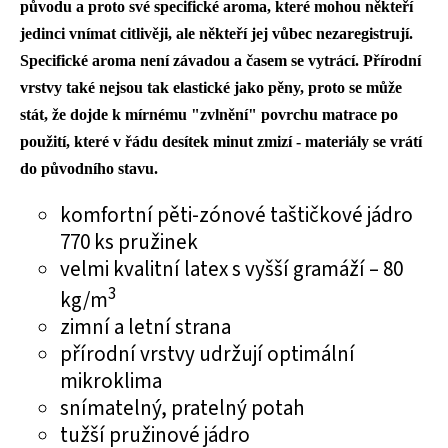
původu a proto své specifické aroma, které mohou někteří
jedinci vnímat citlivěji, ale někteří jej vůbec nezaregistrují.
Specifické aroma není závadou a časem se vytrácí. Přírodní
vrstvy také nejsou tak elastické jako pěny, proto se může
stát, že dojde k mírnému "zvlnění" povrchu matrace po
použití, které v řádu desítek minut zmizí - materiály se vrátí
do původního stavu.
komfortní pěti-zónové taštičkové jádro
770 ks pružinek
velmi kvalitní latex s vyšší gramáží – 80
3
kg/m
zimní a letní strana
přírodní vrstvy udržují optimální
mikroklima
snímatelný, pratelný potah
tužší pružinové jádro