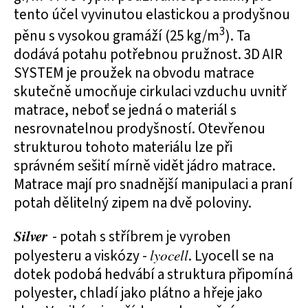
tento účel vyvinutou elastickou a prodyšnou
3
pěnu s vysokou gramáží (25 kg/m
). Ta
dodává potahu potřebnou pružnost. 3D AIR
SYSTEM je proužek na obvodu matrace
skutečně umocňuje cirkulaci vzduchu uvnitř
matrace, neboť se jedná o materiál s
nesrovnatelnou prodyšností. Otevřenou
strukturou tohoto materiálu lze při
správném sešití mírně vidět jádro matrace.
Matrace mají pro snadnější manipulaci a praní
potah dělitelný zipem na dvě poloviny.
Silver
- potah s stříbrem je vyroben
polyesteru a viskózy -
lyocell
. Lyocell se na
dotek podobá hedvábí a struktura připomíná
polyester, chladí jako plátno a hřeje jako