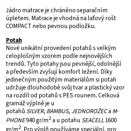
Jádro matrace je chráněno separačním
úpletem. Matrace je vhodná na laťový rošt
COMPACT nebo pevnou podložku.
Potah
Nové unikátní provedení potahů s velkým
celoplošným vzorem podle nejnovějších
trendů. Tyto potahy jsou pevnější, odolnější
a především zvyšují komfort ležení. Díky
jedinečným použitým materiálům si potah
udržuje dlouhodobě svůj tvar a plastický vzor
na rozdíl od potahů s PES rounem. Celková
gramáž výplně je u
potahů
SILVER
,
BAMBUS
,
JEDNOROŽEC
a
M-
2
PHONE
940 gr/m
a u potahu
SEACELL
1600
2
gr/m
. Pro výplň používáme speciální, pro