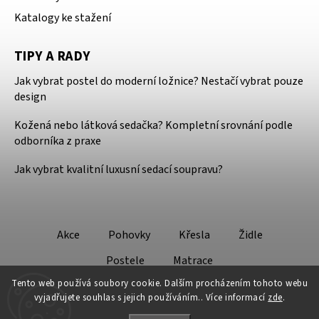
Katalogy ke stažení
TIPY A RADY
Jak vybrat postel do moderní ložnice? Nestačí vybrat pouze
design
Kožená nebo látková sedačka? Kompletní srovnání podle
odborníka z praxe
Jak vybrat kvalitní luxusní sedací soupravu?
Akce
Pohovky
Křesla
Židle
Postele
Matrace
Tento web používá soubory cookie. Dalším procházením tohoto webu
vyjadřujete souhlas s jejich používáním.. Více informací
zde
.