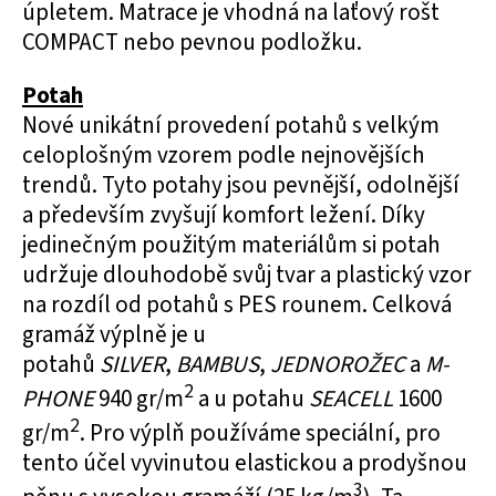
úpletem. Matrace je vhodná na laťový rošt
COMPACT nebo pevnou podložku.
Potah
Nové unikátní provedení potahů s velkým
celoplošným vzorem podle nejnovějších
trendů. Tyto potahy jsou pevnější, odolnější
a především zvyšují komfort ležení. Díky
jedinečným použitým materiálům si potah
udržuje dlouhodobě svůj tvar a plastický vzor
na rozdíl od potahů s PES rounem. Celková
gramáž výplně je u
potahů
SILVER
,
BAMBUS
,
JEDNOROŽEC
a
M-
2
PHONE
940 gr/m
a u potahu
SEACELL
1600
2
gr/m
. Pro výplň používáme speciální, pro
tento účel vyvinutou elastickou a prodyšnou
3