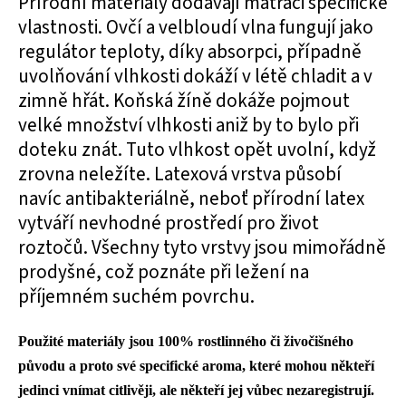
Přírodní materiály dodávají matraci specifické
vlastnosti. Ovčí a velbloudí vlna fungují jako
regulátor teploty, díky absorpci, případně
uvolňování vlhkosti dokáží v létě chladit a v
zimně hřát. Koňská žíně dokáže pojmout
velké množství vlhkosti aniž by to bylo při
doteku znát. Tuto vlhkost opět uvolní, když
zrovna neležíte. Latexová vrstva působí
navíc antibakteriálně, neboť přírodní latex
vytváří nevhodné prostředí pro život
roztočů. Všechny tyto vrstvy jsou mimořádně
prodyšné, což poznáte při ležení na
příjemném suchém povrchu.
Použité materiály jsou 100% rostlinného či živočišného
původu a proto své specifické aroma, které mohou někteří
jedinci vnímat citlivěji, ale někteří jej vůbec nezaregistrují.