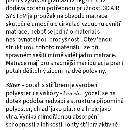
pěnu s vysokou gramáží (25 kg/m
). Ta
dodává potahu potřebnou pružnost. 3D AIR
SYSTEM je proužek na obvodu matrace
skutečně umocňuje cirkulaci vzduchu uvnitř
matrace, neboť se jedná o materiál s
nesrovnatelnou prodyšností. Otevřenou
strukturou tohoto materiálu lze při
správném sešití mírně vidět jádro matrace.
Matrace mají pro snadnější manipulaci a praní
potah dělitelný zipem na dvě poloviny.
Silver
- potah s stříbrem je vyroben
polyesteru a viskózy -
lyocell
. Lyocell se na
dotek podobá hedvábí a struktura připomíná
polyester, chladí jako plátno a hřeje jako
vlna. Vyniká mimořádnou absorpční
schopností a lehkostí. Ionty stříbra aktivně