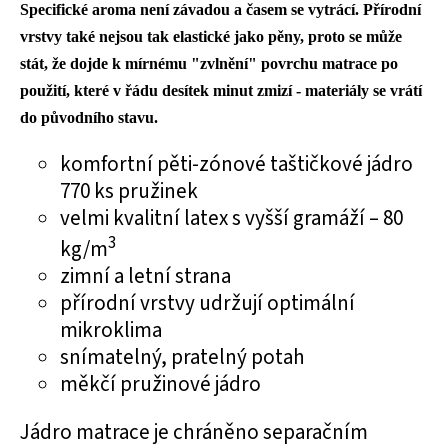
Specifické aroma není závadou a časem se vytrácí. Přírodní
vrstvy také nejsou tak elastické jako pěny, proto se může
stát, že dojde k mírnému "zvlnění" povrchu matrace po
použití, které v řádu desítek minut zmizí - materiály se vrátí
do původního stavu.
komfortní pěti-zónové taštičkové jádro
770 ks pružinek
velmi kvalitní latex s vyšší gramáží – 80
3
kg/m
zimní a letní strana
přírodní vrstvy udržují optimální
mikroklima
snímatelný, pratelný potah
měkčí pružinové jádro
Jádro matrace je chráněno separačním