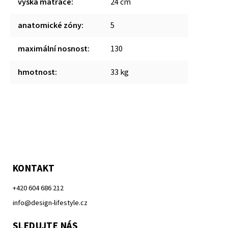
výška matrace
:
24 cm
anatomické zóny
:
5
maximální nosnost
:
130
hmotnost
:
33 kg
KONTAKT
+420 604 686 212
info@design-lifestyle.cz
SLEDUJTE NÁS