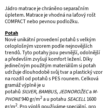
Jádro matrace je chráněno separačním
úpletem. Matrace je vhodná na laťový rošt
COMPACT nebo pevnou podložku.
Potah
Nové unikátní provedení potahů s velkým
celoplošným vzorem podle nejnovějších
trendů. Tyto potahy jsou pevnější, odolnější
a především zvyšují komfort ležení. Díky
jedinečným použitým materiálům si potah
udržuje dlouhodobě svůj tvar a plastický vzor
na rozdíl od potahů s PES rounem. Celková
gramáž výplně je u
potahů
SILVER
,
BAMBUS
,
JEDNOROŽEC
a
M-
2
PHONE
940 gr/m
a u potahu
SEACELL
1600
2
gr/m
. Pro výplň používáme speciální, pro