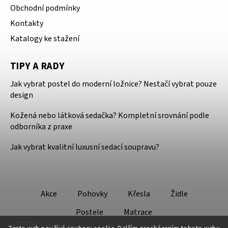
Obchodní podmínky
Kontakty
Katalogy ke stažení
TIPY A RADY
Jak vybrat postel do moderní ložnice? Nestačí vybrat pouze
design
Kožená nebo látková sedačka? Kompletní srovnání podle
odborníka z praxe
Jak vybrat kvalitní luxusní sedací soupravu?
Akce
Pohovky
Křesla
Židle
Postele
Matrace