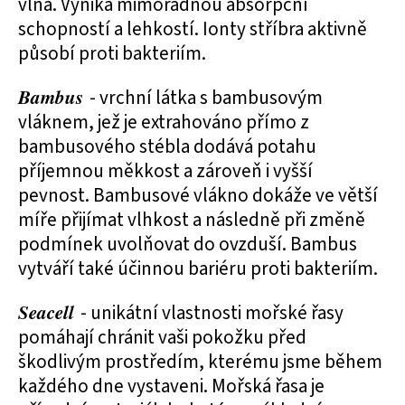
vlna. Vyniká mimořádnou absorpční
schopností a lehkostí. Ionty stříbra aktivně
působí proti bakteriím.
Bambus
- vrchní látka s bambusovým
vláknem, jež je extrahováno přímo z
bambusového stébla dodává potahu
příjemnou měkkost a zároveň i vyšší
pevnost. Bambusové vlákno dokáže ve větší
míře přijímat vlhkost a následně při změně
podmínek uvolňovat do ovzduší. Bambus
vytváří také účinnou bariéru proti bakteriím.
Seacell
- unikátní vlastnosti mořské řasy
pomáhají chránit vaši pokožku před
škodlivým prostředím, kterému jsme během
každého dne vystaveni. Mořská řasa je