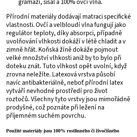
gramáží, sisal a 100% ovčí vlna.
Přírodní materiály dodávají matraci specifické
vlastnosti. Ovčí a velbloudí vlna fungují jako
regulátor teploty, díky absorpci, případně
uvolňování vlhkosti dokáží v létě chladit a v
zimně hřát. Koňská žíně dokáže pojmout
velké množství vlhkosti aniž by to bylo při
doteku znát. Tuto vlhkost opět uvolní, když
zrovna neležíte. Latexová vrstva působí
navíc antibakteriálně, neboť přírodní latex
vytváří nevhodné prostředí pro život
roztočů. Všechny tyto vrstvy jsou mimořádně
prodyšné, což poznáte při ležení na
příjemném suchém povrchu.
Použité materiály jsou 100% rostlinného či živočišného