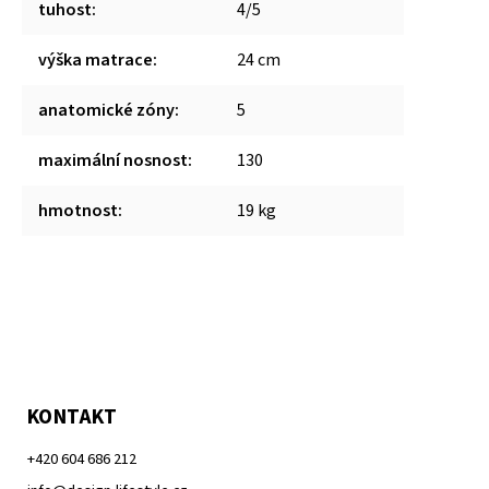
tuhost
:
4/5
výška matrace
:
24 cm
anatomické zóny
:
5
maximální nosnost
:
130
hmotnost
:
19 kg
KONTAKT
+420 604 686 212