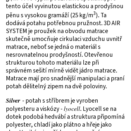
tento účel vyvinutou elastickou a prodyšnou
3
pěnu s vysokou gramáží (25 kg/m
). Ta
dodává potahu potřebnou pružnost. 3D AIR
SYSTEM je proužek na obvodu matrace
skutečně umocňuje cirkulaci vzduchu uvnitř
matrace, neboť se jedná o materiál s
nesrovnatelnou prodyšností. Otevřenou
strukturou tohoto materiálu lze při
správném sešití mírně vidět jádro matrace.
Matrace mají pro snadnější manipulaci a praní
potah dělitelný zipem na dvě poloviny.
Silver
- potah s stříbrem je vyroben
polyesteru a viskózy -
lyocell
. Lyocell se na
dotek podobá hedvábí a struktura připomíná
polyester, chladí jako plátno a hřeje jako