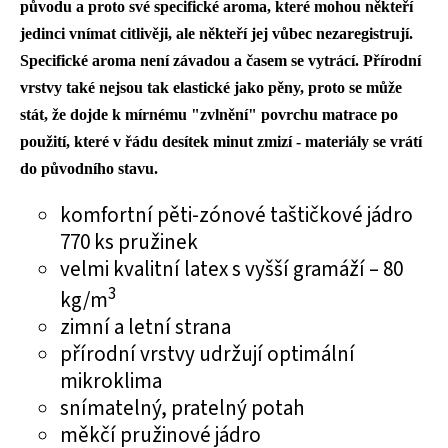
původu a proto své specifické aroma, které mohou někteří
jedinci vnímat citlivěji, ale někteří jej vůbec nezaregistrují.
Specifické aroma není závadou a časem se vytrácí. Přírodní
vrstvy také nejsou tak elastické jako pěny, proto se může
stát, že dojde k mírnému "zvlnění" povrchu matrace po
použití, které v řádu desítek minut zmizí - materiály se vrátí
do původního stavu.
komfortní pěti-zónové taštičkové jádro
770 ks pružinek
velmi kvalitní latex s vyšší gramáží – 80
3
kg/m
zimní a letní strana
přírodní vrstvy udržují optimální
mikroklima
snímatelný, pratelný potah
měkčí pružinové jádro