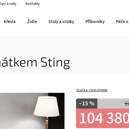
Tipy a rady
Kontakty
Křesla
Židle
Stoly a stolky
Příborníky
Péče o 
hátkem Sting
Značka:
CASA DIVANI
–15 %
1
104 380