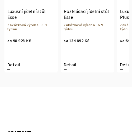
Luxusní jídelní stůl
Rozkládací jídelní stůl
Luxusn
Esse
Esse
Plus 
Zakázková výroba - 6-9
Zakázková výroba - 6-9
Zakázk
týdnů
týdnů
týdnů
98 928 Kč
134 892 Kč
64 
od
od
od
Detail
Detail
Detai