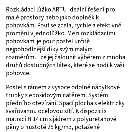
Rozkládací lůžko ARTU Ideální řešení pro
malé prostory nebo jako doplněk k
pohovkám. Pouf se zcela, rychle a efektivně
promění v jednolůžko. Mezi rozkládacími
pohovkami je pouf postel určitě
nejpohodlnější díky svým malým
rozměrům. Lze jej čalounit výběrem z mnoha
druhů dostupných látek, které se hodí k vaší
pohovce.
Postel s rámem z vysoce odolné nábytkové
trubky s epoxidovým nátěrem. Systém
předního otevírání. Spací plocha s elektricky
svařovanou ocelovou sítí. K dispozici s
matrací H 14 cm s jádrem z polyuretanové
pěny o hustotě 25 kg/m3, potažené