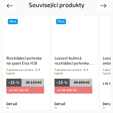
Související produkty
Previous
Next
Akce
Akce
Rozkládací pohovka
Luxusní kožená
Luxus
na spaní Elsa H18
rozkládací pohovka na
sedač
spaní Fashion
Zakázková výroba - 6-9
Zakázková výroba - 6-9
Zakázk
týdnů
týdnů
týdnů
–15 %
–15 %
36 119 Kč
66 600 Kč
135 6
30 701 Kč
56 600 Kč
od
od
Detail
Detail
Detai