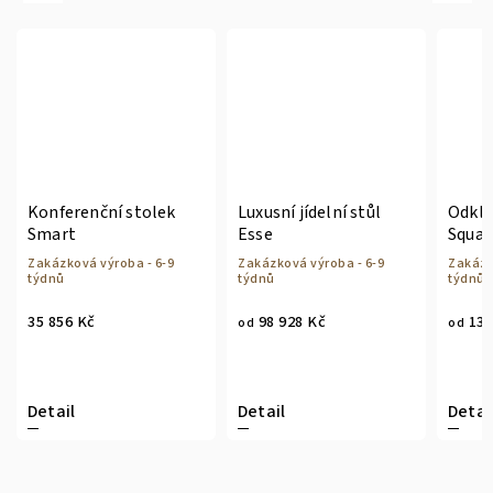
Konferenční stolek
Luxusní jídelní stůl
Odklá
Smart
Esse
Squar
Zakázková výroba - 6-9
Zakázková výroba - 6-9
Zakázk
týdnů
týdnů
týdnů
35 856 Kč
98 928 Kč
13 
od
od
Detail
Detail
Detai