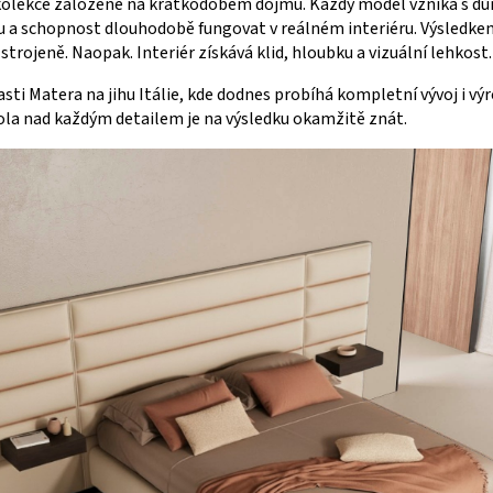
kolekce založené na krátkodobém dojmu. Každý model vzniká s d
álu a schopnost dlouhodobě fungovat v reálném interiéru. Výsledkem
strojeně. Naopak. Interiér získává klid, hloubku a vizuální lehkost.
sti Matera na jihu Itálie, kde dodnes probíhá kompletní vývoj i vý
ola nad každým detailem je na výsledku okamžitě znát.