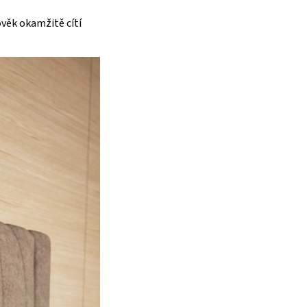
ověk okamžitě cítí