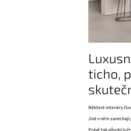
Luxusní
ticho, 
skuteč
Některé interiéry člo
Jiné v něm zanechají p
Právě tak působí lož