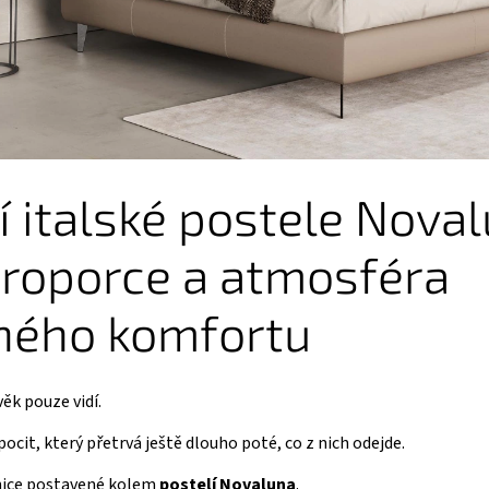
 italské postele Noval
proporce a atmosféra
ného komfortu
věk pouze vidí.
ocit, který přetrvá ještě dlouho poté, co z nich odejde.
nice postavené kolem
postelí Novaluna
.