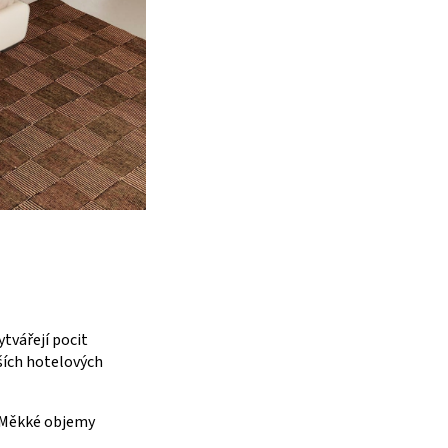
ytvářejí pocit
pších hotelových
. Měkké objemy