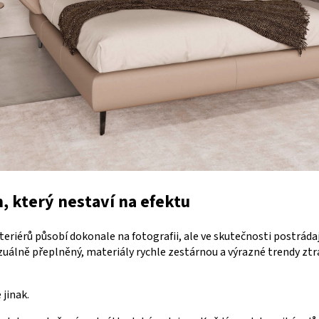
n, který nestaví na efektu
riérů působí dokonale na fotografii, ale ve skutečnosti postrádaj
izuálně přeplněný, materiály rychle zestárnou a výrazné trendy zt
 jinak.