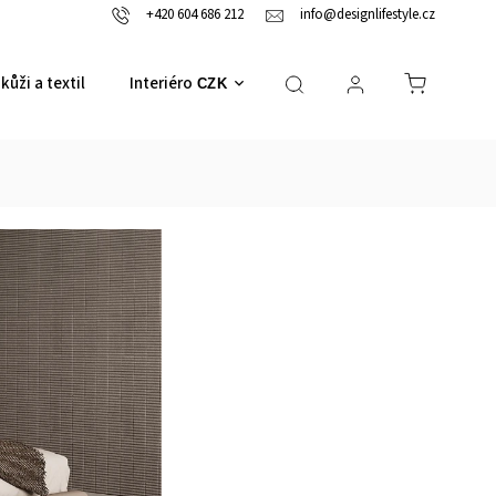
+420 604 686 212
info@designlifestyle.cz
kůži a textil
Interiérové doplňky
CZK