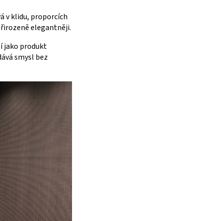
á v klidu, proporcích
přirozeně elegantněji.
í jako produkt
dává smysl bez