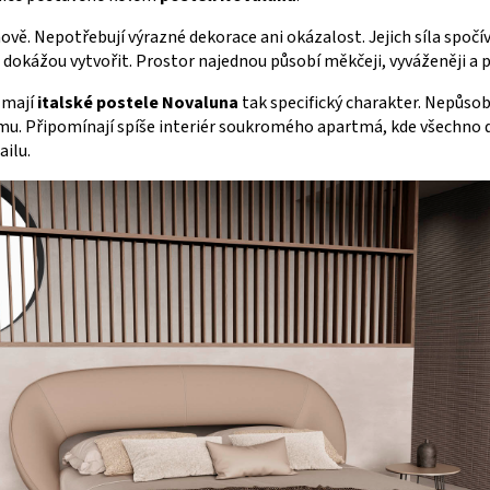
vě. Nepotřebují výrazné dekorace ani okázalost. Jejich síla spočív
 dokážou vytvořit. Prostor najednou působí měkčeji, vyváženěji a 
 mají
italské postele Novaluna
tak specifický charakter. Nepůsob
u. Připomínají spíše interiér soukromého apartmá, kde všechno 
ailu.