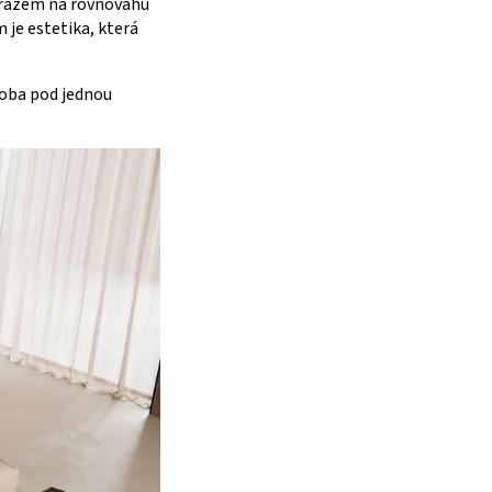
ůrazem na rovnováhu
 je estetika, která
roba pod jednou