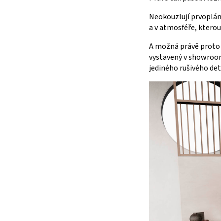
Neokouzlují prvopláno
a v atmosféře, kterou
A možná právě proto
vystavený v showroom
jediného rušivého det