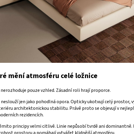
ré mění atmosféru celé ložnice
nerozhoduje pouze vzhled. Zásadní roli hrají proporce.
 neslouží jen jako pohodlná opora. Opticky ukotvují celý prostor, v
nteriéru architektonickou stabilitu. Právě proto se objevují v nejle
derních rezidencích.
ěmito principy velmi citlivě. Linie nepůsobí tvrdě ani dominantně
trohost prostoru a pomáhají vytvářet klidnější atmosféru.