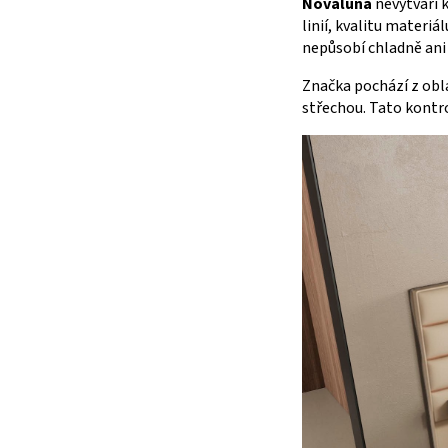
Novaluna
nevytváří 
linií, kvalitu materi
nepůsobí chladně ani 
Značka pochází z obla
střechou. Tato kontr