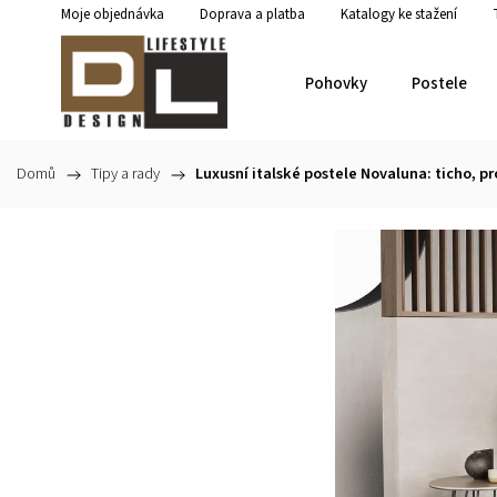
Moje objednávka
Doprava a platba
Katalogy ke stažení
Pohovky
Postele
Domů
/
Tipy a rady
/
Luxusní italské postele Novaluna: ticho, 