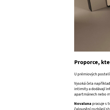
Proporce, kte
U prémiových postelí 
Vysoká čela například
intimity a dodávají i
apartmánech nebo mo
Novaluna
pracuje s t
čalounění rozbíjejí s