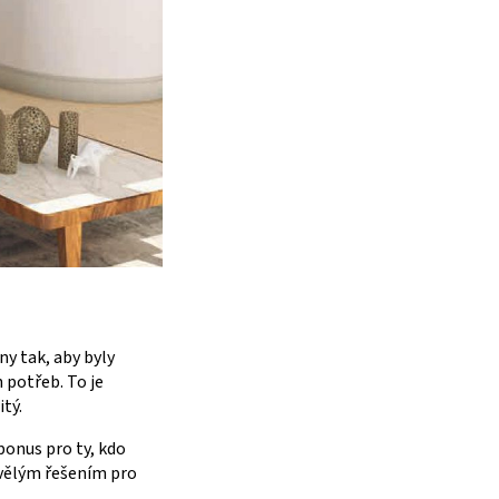
ny tak, aby byly
 potřeb. To je
tý.
bonus pro ty, kdo
kvělým řešením pro