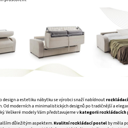
a
 design a estetiku nábytku se výrobci snaží nabídnout
rozkládací
. Od moderních a minimalistických designů po tradičnější a elega
roký. Veškeré modely Vám představujeme v
kategorii rozkládacích
 dalším důležitým aspektem.
Kvalitní rozkládací postel
by měla p