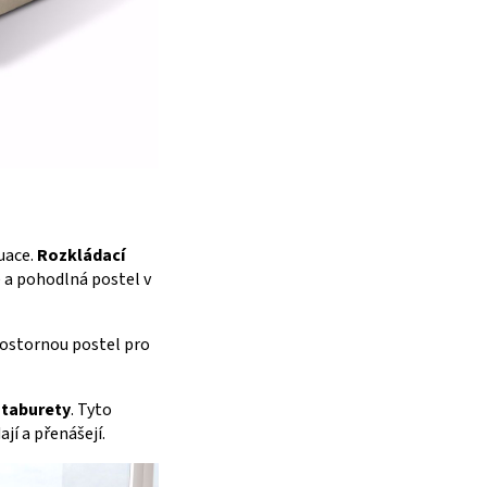
uace.
Rozkládací
e a pohodlná postel v
rostornou postel pro
 taburety
. Tyto
jí a přenášejí.