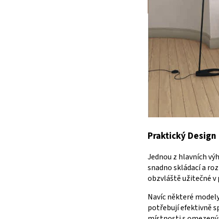
Praktický Design
Jednou z hlavních vý
snadno skládací a roz
obzvláště užitečné v
Navíc některé modely 
potřebují efektivně 
místnosti s omezen