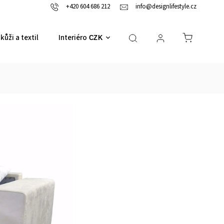
+420 604 686 212
info@designlifestyle.cz
kůži a textil
Interiérové doplňky
CZK