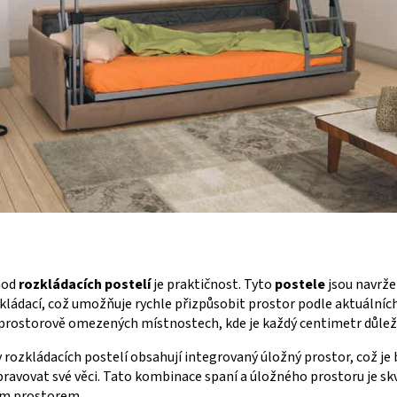
hod
rozkládacích postelí
je praktičnost. Tyto
postele
jsou navrže
kládací, což umožňuje rychle přizpůsobit prostor podle aktuálních
 prostorově omezených místnostech, kde je každý centimetr důleži
rozkládacích postelí obsahují integrovaný úložný prostor, což je 
spravovat své věci. Tato kombinace spaní a úložného prostoru je s
ým prostorem.