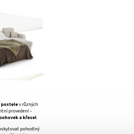
 postele
v různých
ntní provedení –
 pohovek a křesel
.
oskytovat pohodlný