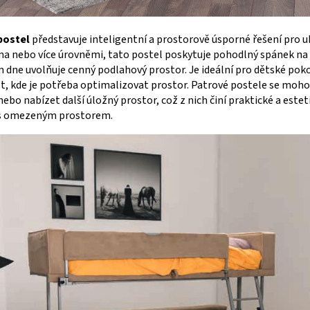
postel
představuje inteligentní a prostorově úsporné řešení pro u
ma nebo více úrovněmi, tato postel poskytuje pohodlný spánek na
 dne uvolňuje cenný podlahový prostor. Je ideální pro dětské pok
, kde je potřeba optimalizovat prostor. Patrové postele se moho
bo nabízet další úložný prostor, což z nich činí praktické a estet
 s omezeným prostorem.