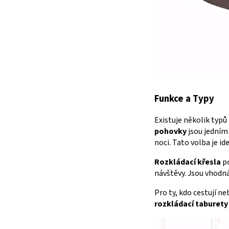
Funkce a Typy
Existuje několik typů
pohovky
jsou jedním 
noci. Tato volba je id
Rozkládací křesla
po
návštěvy. Jsou vhodná
Pro ty, kdo cestují n
rozkládací taburety