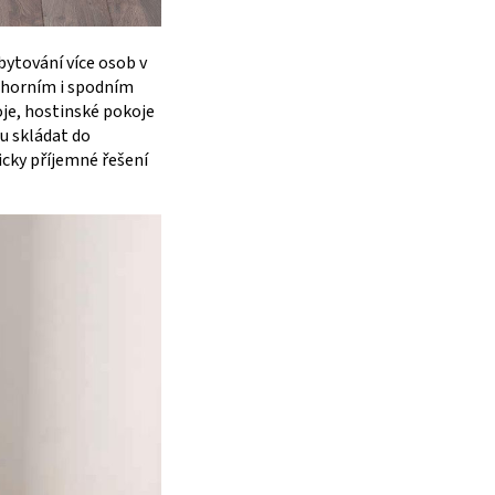
bytování více osob v
 horním i spodním
oje, hostinské pokoje
u skládat do
icky příjemné řešení