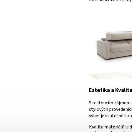
Estetika a Kvalit
S rostoucím zájmem o
stylových provedeních
výběr je skutečně ši
Kvalita materiálů je