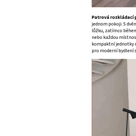
Patrová rozkládací 
jednom pokoji. S dvě
lůžku, zatímco během
nebo každou místnost
kompaktní jednotky ne
pro moderní bydlení