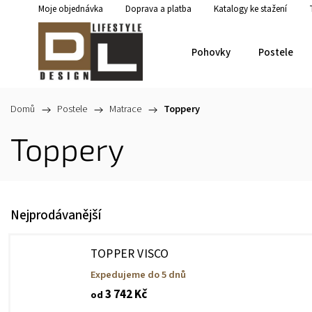
Moje objednávka
Doprava a platba
Katalogy ke stažení
Pohovky
Postele
Domů
/
Postele
/
Matrace
/
Toppery
Toppery
Nejprodávanější
TOPPER VISCO
Expedujeme do 5 dnů
3 742 Kč
od