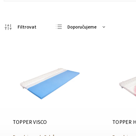
Doporučujeme
Nejlevnější
Nejdražší
Nejprodávanější
Abecedně
TOPPER VISCO
TOPPER 