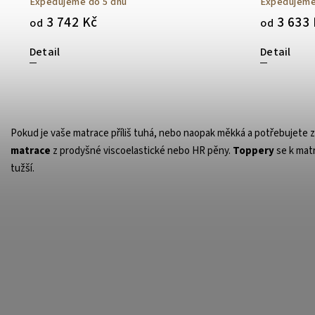
Expedujeme do 5 dnů
Expedujeme
3 742 Kč
3 633 
od
od
Detail
Detail
Pokud je vaše matrace příliš tuhá, nebo naopak měkká a potřebujete
matrace
z prodyšné viscoelastické nebo HR
pěny
.
Toppery
se k matr
tužší.