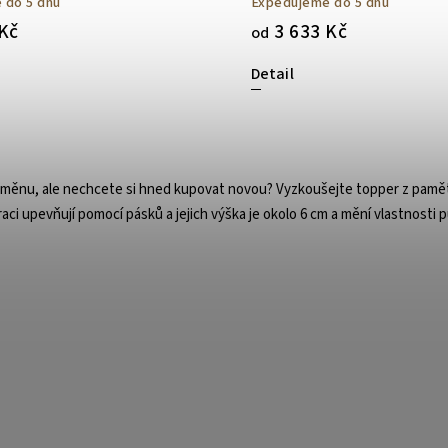
 do 5 dnů
Expedujeme do 5 dnů
Kč
3 633 Kč
od
Detail
 změnu, ale nechcete
si hned kupovat novou? Vyzkoušejte topper z pam
aci upevňují pomocí pásků a jejich výška je okolo 6 cm a mění vlastnosti p