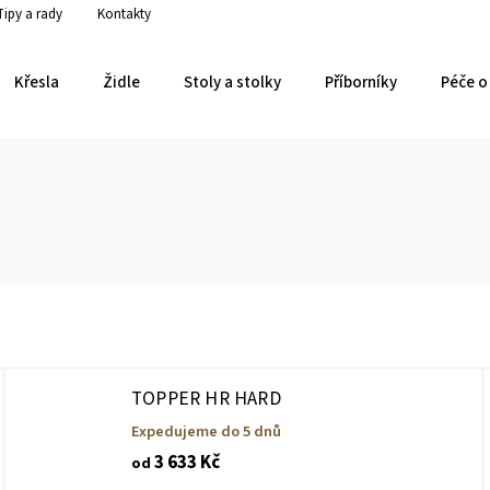
Tipy a rady
Kontakty
Křesla
Židle
Stoly a stolky
Příborníky
Péče o 
TOPPER HR HARD
Expedujeme do 5 dnů
3 633 Kč
od