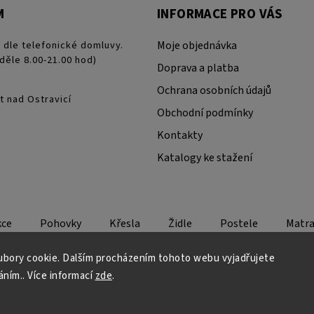
M
INFORMACE PRO VÁS
 dle telefonické domluvy.
Moje objednávka
děle 8.00-21.00 hod)
Doprava a platba
Ochrana osobních údajů
t nad Ostravicí
Obchodní podmínky
Kontakty
Katalogy ke stažení
kce
Pohovky
Křesla
Židle
Postele
Matra
bory cookie. Dalším procházením tohoto webu vyjadřujete
áním.. Více informací
zde
.
Copyright 2026
Design - Lifestyle
. Všechna práva vyhrazena.
Grafický návrh vytvořil a nakódoval
Shoptak.cz