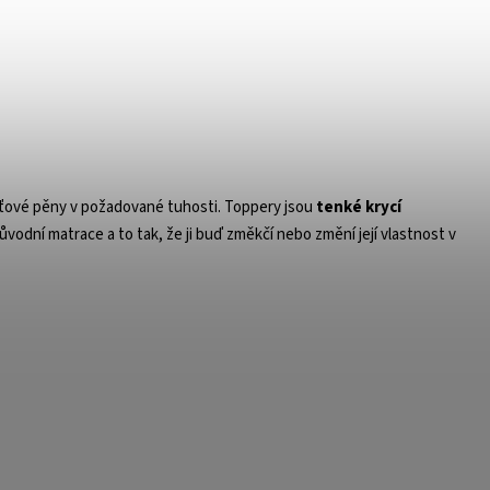
ěťové pěny v požadované
tuhosti. Toppery jsou
tenké krycí
ůvodní matrace a to tak, že ji buď změkčí nebo změní její vlastnost v