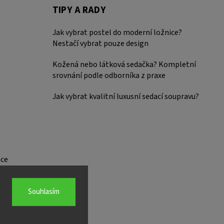
TIPY A RADY
Jak vybrat postel do moderní ložnice?
Nestačí vybrat pouze design
Kožená nebo látková sedačka? Kompletní
srovnání podle odborníka z praxe
Jak vybrat kvalitní luxusní sedací soupravu?
ce
Souhlasím