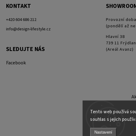
KONTAKT
SHOWROO
+420 604 686 212
Provozní doba
(pondělí až ne
info@design-lifestyle.cz
Hlavní 38
739 11 Frýdlan
SLEDUJTE NÁS
(Areál Avanz)
Facebook
A
Tento web používá sou
souhlas s jejich použív
Nastavení