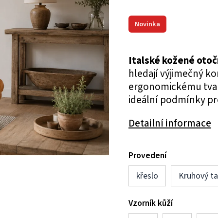
Novinka
Italské kožené otoč
hledají výjimečný ko
ergonomickému tvar
ideální podmínky pr
Detailní informace
Provedení
křeslo
Kruhový ta
Vzorník kůží