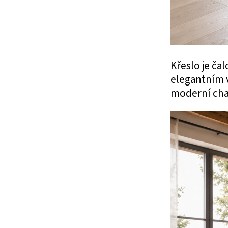
Křeslo je ča
elegantním 
moderní cha