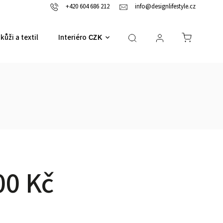
+420 604 686 212
info@designlifestyle.cz
kůži a textil
Interiérové doplňky
CZK
00 Kč