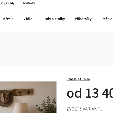
Tipy a rady
Kontakty
Křesla
Židle
Stoly a stolky
Příborníky
Péče o 
Značka:
plf ITALIA
od
13 4
ZVOLTE VARIANTU