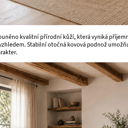
louněno kvalitní přírodní kůží, která vyniká příj
vzhledem. Stabilní otočná kovová podnož umožňu
rakter.