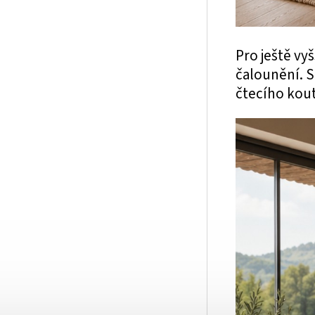
Pro ještě vy
čalounění. 
čtecího kou