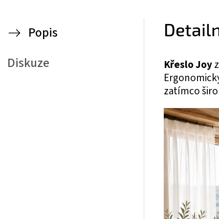
Detail
Popis
Diskuze
Křeslo Joy
z
Ergonomicky
zatímco širo