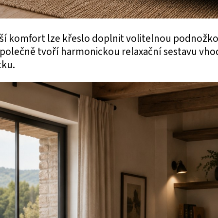
šší komfort lze křeslo doplnit volitelnou podnožk
Společně tvoří harmonickou relaxační sestavu vho
tku.