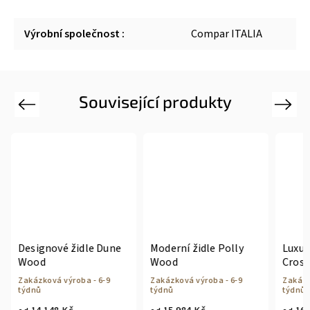
Výrobní společnost
:
Compar ITALIA
Související produkty
Previous
Next
Designové židle Dune
Moderní židle Polly
Luxus
Wood
Wood
Cross
Zakázková výroba - 6-9
Zakázková výroba - 6-9
Zakázk
týdnů
týdnů
týdnů