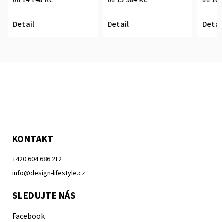
14 148 Kč
15 984 Kč
16 
od
od
od
Detail
Detail
Detai
KONTAKT
+420 604 686 212
info@design-lifestyle.cz
SLEDUJTE NÁS
Facebook