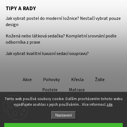
TIPY A RADY
Jak vybrat postel do moderní ložnice? Nestačí vybrat pouze
design
Kožená nebo látková sedačka? Kompletní srovnání podle
odborníka z praxe
Jak vybrat kvalitní luxusní sedací soupravu?
Akce
Pohovky
Křesla
Židle
Postele
Matrace
Tento web používá soubory cookie. Dalším procházením tohoto webu
vyjadřujete souhlas s jejich používáním.. Více informací
zde
.
Nastavení
Copyright 2026
Design - Lifestyle
. Všechna práva vyhrazena.