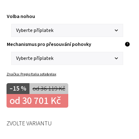
Volba nohou
Mechanismus pro přesouvání pohovky
?
Značka:
Pregio Italia sofa&relax
–15 %
od 36 119 Kč
od
30 701 Kč
ZVOLTE VARIANTU