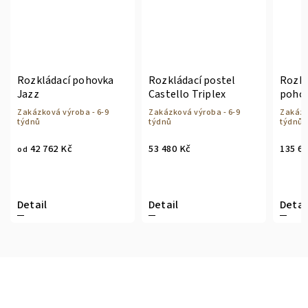
Rozkládací pohovka
Rozkládací postel
Rozkl
Jazz
Castello Triplex
poho
Zakázková výroba - 6-9
Zakázková výroba - 6-9
Zakázk
týdnů
týdnů
týdnů
42 762 Kč
53 480 Kč
135 6
od
Detail
Detail
Detai