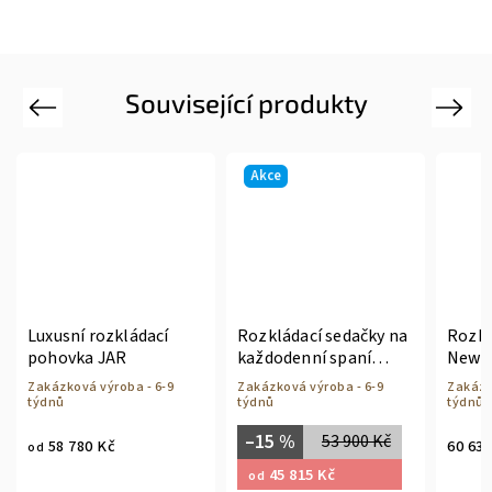
Související produkty
Previous
Next
Akce
Rozkládací sedačky na
Rozkládací dvojkřesla
Rozkl
každodenní spaní
New Iris Gemellare
každo
Silver
Zakázková výroba - 6-9
Zakázková výroba - 6-9
Zakázk
týdnů
týdnů
týdnů
–15 %
53 900 Kč
60 630 Kč
57 440
45 815 Kč
od