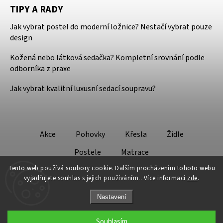
TIPY A RADY
Jak vybrat postel do moderní ložnice? Nestačí vybrat pouze
design
Kožená nebo látková sedačka? Kompletní srovnání podle
odborníka z praxe
Jak vybrat kvalitní luxusní sedací soupravu?
Akce
Pohovky
Křesla
Židle
Postele
Matrace
Tento web používá soubory cookie. Dalším procházením tohoto webu
vyjadřujete souhlas s jejich používáním.. Více informací
zde
.
Nastavení
Copyright 2026
Design - Lifestyle
. Všechna práva vyhrazena.
Souhlasím