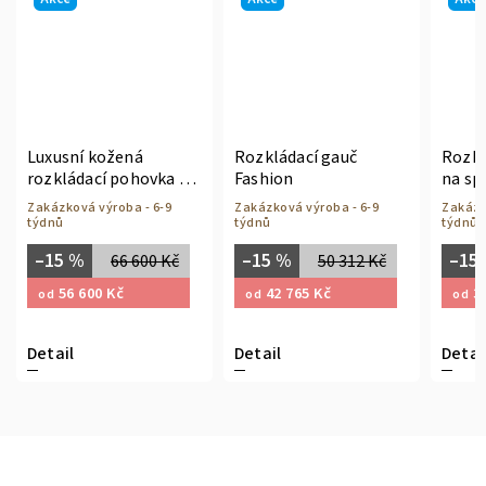
Luxusní kožená
Rozkládací gauč
Rozkl
rozkládací pohovka na
Fashion
na sp
spaní Fashion
Zakázková výroba - 6-9
Zakázková výroba - 6-9
Zakázk
týdnů
týdnů
týdnů
–15 %
–15 %
–15
66 600 Kč
50 312 Kč
56 600 Kč
42 765 Kč
31
od
od
od
Detail
Detail
Detai