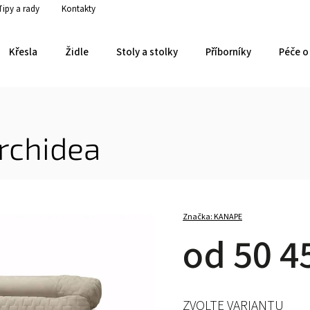
Tipy a rady
Kontakty
Křesla
Židle
Stoly a stolky
Příborníky
Péče o 
a
rchidea
Značka:
KANAPE
od
50 4
ZVOLTE VARIANTU