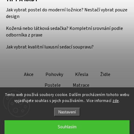
Jak vybrat postel do moderní ložnice? Nestačí vybrat pouze
design
Kožená nebo látková sedačka? Kompletní srovnání podle
odborníka z praxe
Jak vybrat kvalitní luxusní sedací soupravu?
Akce
Pohovky
Křesla
Židle
Postele
Matrace
Tento web používá soubory cookie. Dalším procházením tohoto webu
vyjadřujete souhlas s jejich používáním.. Více informací
zde
.
Nastavení
Copyright 2026
Design - Lifestyle
. Všechna práva vyhrazena.
Souhlasím
Grafický návrh vytvořil a nakódoval
Shoptak.cz