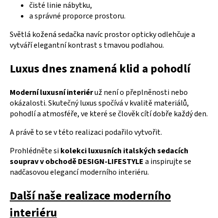
čisté linie nábytku,
a správné proporce prostoru.
Světlá kožená sedačka navíc prostor opticky odlehčuje a
vytváří elegantní kontrast s tmavou podlahou.
Luxus dnes znamená klid a pohodlí
Moderní luxusní interiér
už není o přeplněnosti nebo
okázalosti. Skutečný luxus spočívá v kvalitě materiálů,
pohodlí a atmosféře, ve které se člověk cítí dobře každý den.
A právě to se v této realizaci podařilo vytvořit.
Prohlédněte si
kolekci luxusních italských sedacích
souprav v obchodě DESIGN-LIFESTYLE
a inspirujte se
nadčasovou elegancí moderního interiéru.
Další naše realizace moderního
interiéru