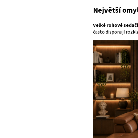
Největší omyl
Velké rohové sedač
často disponují roz