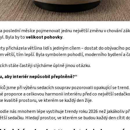
 poslední měsíce pojmenovat jednu největší změnu v chování zák
yl. Byla by to
velikost pohovky
.
ety přicházela většina lidí s jediným cílem – dostat do obývacího p
ím větší, tím lepší. Byla symbolem pohodlí, moderního bydlení a čas
cích stále častěji slýcháme úplně jinou otázku.
, aby interiér nepůsobil přeplněně?“
ců jsme při výběru sedacích souprav pozorovali opakující se trend.
é proporce a celkovou harmonii interiéru před co největší sedačko
ke kvalitě prostoru, ve kterém se každý den žije.
odle nás mnohem lépe vystihuje trendy roku 2026 než jakákoliv p
ětší sedačku. Hledají prostor, ve kterém se budou každý den cítit d