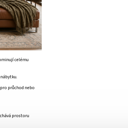
dominují celému
 nábytku.
u pro průchod nebo
echává prostoru