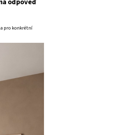
vná odpověď
ba pro konkrétní