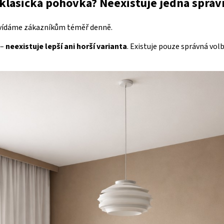
klasická pohovka? Neexistuje jedna sprá
vídáme zákazníkům téměř denně.
 –
neexistuje lepší ani horší varianta
. Existuje pouze správná vol