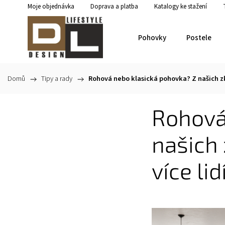
Moje objednávka
Doprava a platba
Katalogy ke stažení
Pohovky
Postele
Domů
/
Tipy a rady
/
Rohová nebo klasická pohovka? Z našich zkuš
Rohová
našich 
více lid