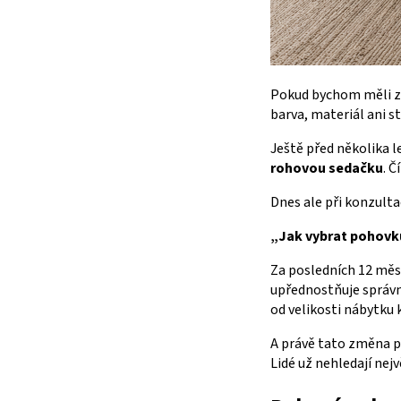
Pokud bychom měli za
barva, materiál ani st
Ještě před několika l
rohovou sedačku
. Č
Dnes ale při konzulta
„Jak vybrat pohovku
Za posledních 12 měsí
upřednostňuje správn
od velikosti nábytku 
A právě tato změna p
Lidé už nehledají nejv