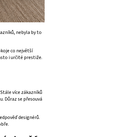
azníků, nebyla by to
okoje co největší
to i určité prestiže.
 Stále více zákazníků
u. Důraz se přesouvá
ředpověď designérů.
obře.