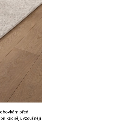
 pohovkám před
l klidněji, vzdušněji