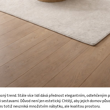
sný trend. Stále více lidí dává přednost elegantním, odlehčeným
stavami. Důvod není jen estetický. Chtějí, aby jejich domov působi
es totiž nevzniká množstvím nábytku, ale kvalitou prostoru.