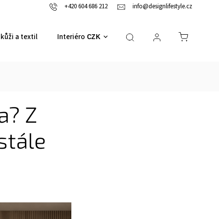
+420 604 686 212
info@designlifestyle.cz
kůži a textil
Interiérové doplňky
CZK
a? Z
stále