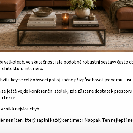
bí velkolepě. Ve skutečnosti ale podobně robustní sestavy často 
rchitekturu interiéru.
hvíli, kdy se celý obývací pokoj začne přizpůsobovat jednomu kusu
 se ještě vejde konferenční stolek, zda zůstane dostatek prostor
bí těžce.
 vzniká nejvíce chyb.
ér není ten, který zaplní každý centimetr. Naopak. Ten nejlepší n