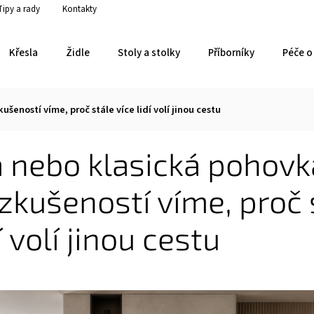
Tipy a rady
Kontakty
Křesla
Židle
Stoly a stolky
Příborníky
Péče o 
eností víme, proč stále více lidí volí jinou cestu
 nebo klasická pohovk
zkušeností víme, proč 
í volí jinou cestu